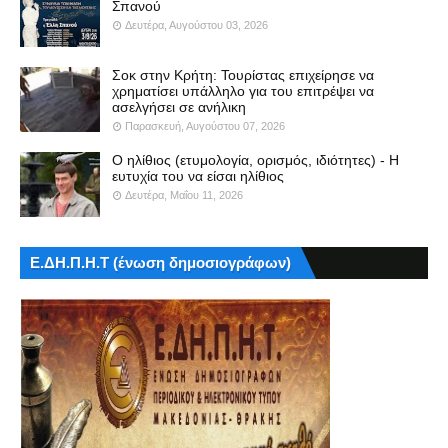
Σπανού
Δευτέρα, Αυγούστου 03, 2026
Σοκ στην Κρήτη: Τουρίστας επιχείρησε να
χρηματίσει υπάλληλο για του επιτρέψει να
ασελγήσει σε ανήλικη
Παρασκευή, Αυγούστου 07, 2026
Ο ηλίθιος (ετυμολογία, ορισμός, ιδιότητες) - Η
ευτυχία του να είσαι ηλίθιος
Δευτέρα, Μαΐου 11, 2026
Ε.ΔΗ.Π.Η.Τ (ένωση δημοσιογράφων)