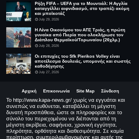
Ρήξη FIFA – UEFA για το Μουντιάλ: Η Αγγλία
καταγγέλλει αιφνιδιασμό, στο τραπέζι ακόμη
και μποϊκοτάζ
July 29, 2026
Η Λένα Οικονόμου του ΑΠΣ Τριάς, η πρώτη
γυναίκα από Πιερία που ολοκλήρωσε τον
Διάπλου Θερμαϊκού/Τορωναίου (26χλμ.)
July 28, 2026
Οι επιτυχίες του Sfk Pierikos Volley είναι
αποτέλεσμα δουλειάς, υπομονής και σωστής
καθοδήγησης
July 27, 2026
Αρχική
Επικοινωνία
Site Map
Σύνδεση
Το http://www.kapa-news.gr/ χωρίς να εγγυάται και
συνεπώς να ευθύνεται, καταβάλλει τη μέγιστη
δυνατή προσπάθεια, ώστε οι πληροφορίες και το
σύνολο του περιεχομένου να διέπονται από τη
μέγιστη ακρίβεια, σαφήνεια, χρονική εγγύτητα,
πληρότητα, ορθότητα και διαθεσιμότητα. Σε καμία
περίπτωση, συμπεριλαμβανομένης και αυτής της