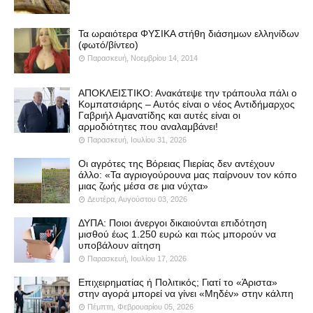
Τα ωραιότερα ΦΥΣΙΚΑ στήθη διάσημων ελληνίδων
(φωτό/βίντεο)
Παρασκευή, Νοεμβρίου 14, 2014
ΑΠΟΚΛΕΙΣΤΙΚΟ: Ανακάτεψε την τράπουλα πάλι ο
Κομπατσιάρης – Αυτός είναι ο νέος Αντιδήμαρχος
Γαβριήλ Αμανατίδης και αυτές είναι οι
αρμοδιότητες που αναλαμβάνει!
Παρασκευή, Ιουλίου 31, 2026
Οι αγρότες της Βόρειας Πιερίας δεν αντέχουν
άλλο: «Τα αγριογούρουνα μας παίρνουν τον κόπο
μιας ζωής μέσα σε μια νύχτα»
Δευτέρα, Αυγούστου 03, 2026
ΔΥΠΑ: Ποιοι άνεργοι δικαιούνται επιδότηση
μισθού έως 1.250 ευρώ και πώς μπορούν να
υποβάλουν αίτηση
Παρασκευή, Ιουλίου 17, 2026
Επιχειρηματίας ή Πολιτικός; Γιατί το «Άριστα»
στην αγορά μπορεί να γίνει «Μηδέν» στην κάλπη
Πέμπτη, Φεβρουαρίου 05, 2026