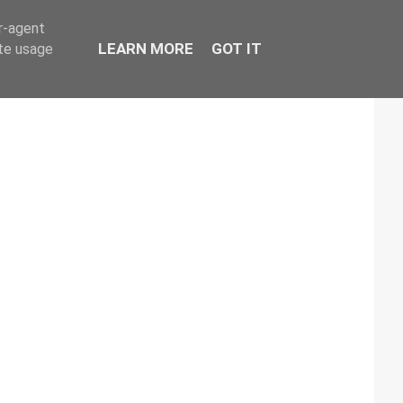
er-agent
LEARN MORE
GOT IT
ate usage