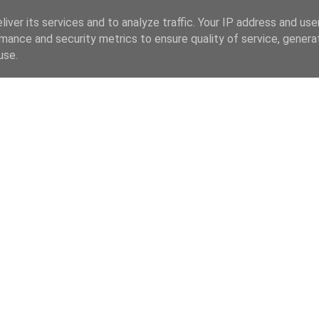
iver its services and to analyze traffic. Your IP address and us
mance and security metrics to ensure quality of service, gener
use.