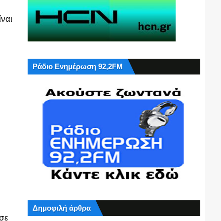
ίναι
Ράδιο Ενημέρωση 92,2FM
Δημοφιλή άρθρα
 σε