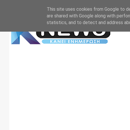
Αρχική
Επικοινωνία
Πρωτοσέλιδα
TV+RADIO
This site uses cookies from Google to del
are shared with Google along with perfor
statistics, and to detect and address ab