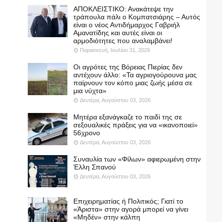
ΑΠΟΚΛΕΙΣΤΙΚΟ: Ανακάτεψε την
τράπουλα πάλι ο Κομπατσιάρης – Αυτός
είναι ο νέος Αντιδήμαρχος Γαβριήλ
Αμανατίδης και αυτές είναι οι
αρμοδιότητες που αναλαμβάνει!
Παρασκευή, Ιουλίου 31, 2026
Οι αγρότες της Βόρειας Πιερίας δεν
αντέχουν άλλο: «Τα αγριογούρουνα μας
παίρνουν τον κόπο μιας ζωής μέσα σε
μια νύχτα»
Δευτέρα, Αυγούστου 03, 2026
Μητέρα εξανάγκαζε το παιδί της σε
σεξουαλικές πράξεις για να «ικανοποιεί»
56χρονο
Δευτέρα, Αυγούστου 03, 2026
Συναυλία των «Φίλων» αφιερωμένη στην
Έλλη Σπανού
Δευτέρα, Αυγούστου 03, 2026
Επιχειρηματίας ή Πολιτικός; Γιατί το
«Άριστα» στην αγορά μπορεί να γίνει
«Μηδέν» στην κάλπη