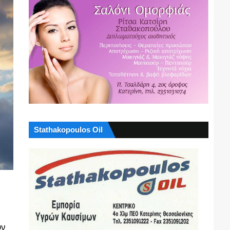
Stathakopoulos Oil
υν