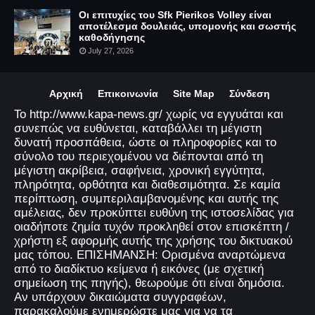
Οι επιτυχίες του Sfk Pierikos Volley είναι
αποτέλεσμα δουλειάς, υπομονής και σωστής
καθοδήγησης
July 27, 2026
Αρχική
Επικοινωνία
Site Map
Σύνδεση
Το http://www.kapa-news.gr/ χωρίς να εγγυάται και
συνεπώς να ευθύνεται, καταβάλλει τη μέγιστη
δυνατή προσπάθεια, ώστε οι πληροφορίες και το
σύνολο του περιεχομένου να διέπονται από τη
μέγιστη ακρίβεια, σαφήνεια, χρονική εγγύτητα,
πληρότητα, ορθότητα και διαθεσιμότητα. Σε καμία
περίπτωση, συμπεριλαμβανομένης και αυτής της
αμέλειας, δεν προκύπτει ευθύνη της ιστοσελίδας για
οιαδήποτε ζημία τυχόν προκληθεί στον επισκέπτη /
χρήστη εξ αφορμής αυτής της χρήσης του δικτυακού
μας τόπου. ΕΠΙΣΗΜΑΝΣΗ: Ορισμένα αναρτώμενα
από το διαδίκτυο κείμενα ή εικόνες (με σχετική
σημείωση της πηγής), θεωρούμε ότι είναι δημόσια.
Αν υπάρχουν δικαιώματα συγγραφέων,
παρακαλούμε ενημερώστε μας για να τα