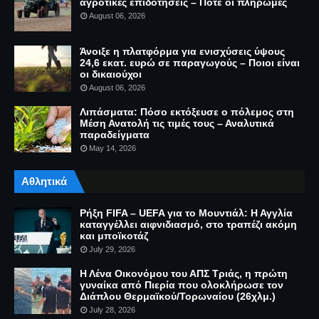
αγροτικές επιδοτήσεις – Πότε οι πληρωμές
August 06, 2026
Άνοιξε η πλατφόρμα για ενισχύσεις ύψους
24,6 εκατ. ευρώ σε παραγωγούς – Ποιοι είναι
οι δικαιούχοι
August 06, 2026
Λιπάσματα: Πόσο εκτόξευσε ο πόλεμος στη
Μέση Ανατολή τις τιμές τους – Αναλυτικά
παραδείγματα
May 14, 2026
Αθλητικά
Ρήξη FIFA – UEFA για το Μουντιάλ: Η Αγγλία
καταγγέλλει αιφνιδιασμό, στο τραπέζι ακόμη
και μποϊκοτάζ
July 29, 2026
Η Λένα Οικονόμου του ΑΠΣ Τριάς, η πρώτη
γυναίκα από Πιερία που ολοκλήρωσε τον
Διάπλου Θερμαϊκού/Τορωναίου (26χλμ.)
July 28, 2026