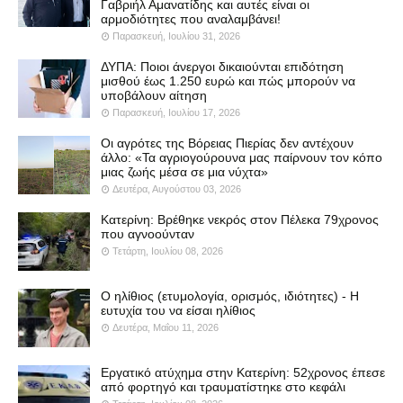
Γαβριήλ Αμανατίδης και αυτές είναι οι
αρμοδιότητες που αναλαμβάνει!
Παρασκευή, Ιουλίου 31, 2026
ΔΥΠΑ: Ποιοι άνεργοι δικαιούνται επιδότηση
μισθού έως 1.250 ευρώ και πώς μπορούν να
υποβάλουν αίτηση
Παρασκευή, Ιουλίου 17, 2026
Οι αγρότες της Βόρειας Πιερίας δεν αντέχουν
άλλο: «Τα αγριογούρουνα μας παίρνουν τον κόπο
μιας ζωής μέσα σε μια νύχτα»
Δευτέρα, Αυγούστου 03, 2026
Κατερίνη: Βρέθηκε νεκρός στον Πέλεκα 79χρονος
που αγνοούνταν
Τετάρτη, Ιουλίου 08, 2026
Ο ηλίθιος (ετυμολογία, ορισμός, ιδιότητες) - Η
ευτυχία του να είσαι ηλίθιος
Δευτέρα, Μαΐου 11, 2026
Εργατικό ατύχημα στην Κατερίνη: 52χρονος έπεσε
από φορτηγό και τραυματίστηκε στο κεφάλι