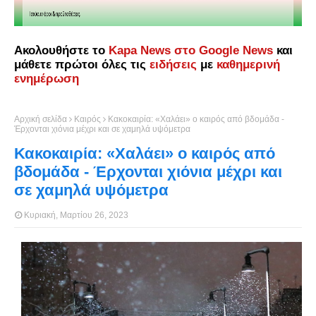
Ακολουθήστε το
Kapa News στο Google News
και
μάθετε πρώτοι όλες τις
ειδήσεις
με
καθημερινή
ενημέρωση
Αρχική σελίδα
Καιρός
Κακοκαιρία: «Χαλάει» ο καιρός από βδομάδα -
Έρχονται χιόνια μέχρι και σε χαμηλά υψόμετρα
Κακοκαιρία: «Χαλάει» ο καιρός από
βδομάδα - Έρχονται χιόνια μέχρι και
σε χαμηλά υψόμετρα
Κυριακή, Μαρτίου 26, 2023