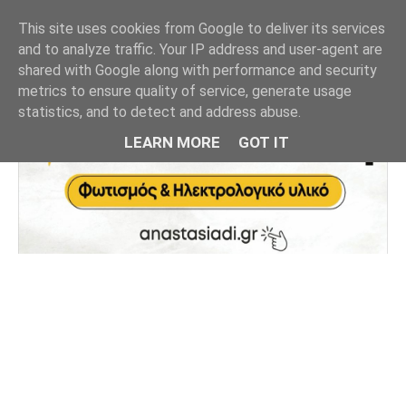
This site uses cookies from Google to deliver its services
and to analyze traffic. Your IP address and user-agent are
shared with Google along with performance and security
metrics to ensure quality of service, generate usage
statistics, and to detect and address abuse.
LEARN MORE
GOT IT