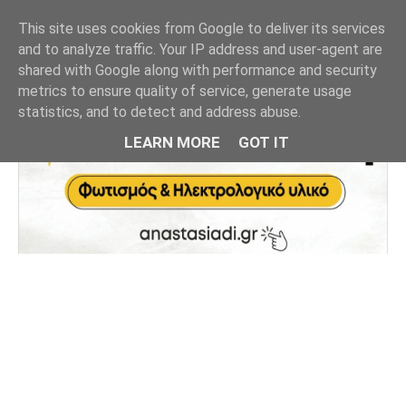
This site uses cookies from Google to deliver its services
and to analyze traffic. Your IP address and user-agent are
shared with Google along with performance and security
metrics to ensure quality of service, generate usage
statistics, and to detect and address abuse.
LEARN MORE
GOT IT