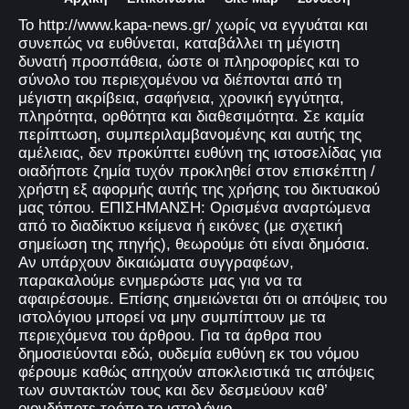
Το http://www.kapa-news.gr/ χωρίς να εγγυάται και
συνεπώς να ευθύνεται, καταβάλλει τη μέγιστη
δυνατή προσπάθεια, ώστε οι πληροφορίες και το
σύνολο του περιεχομένου να διέπονται από τη
μέγιστη ακρίβεια, σαφήνεια, χρονική εγγύτητα,
πληρότητα, ορθότητα και διαθεσιμότητα. Σε καμία
περίπτωση, συμπεριλαμβανομένης και αυτής της
αμέλειας, δεν προκύπτει ευθύνη της ιστοσελίδας για
οιαδήποτε ζημία τυχόν προκληθεί στον επισκέπτη /
χρήστη εξ αφορμής αυτής της χρήσης του δικτυακού
μας τόπου. ΕΠΙΣΗΜΑΝΣΗ: Ορισμένα αναρτώμενα
από το διαδίκτυο κείμενα ή εικόνες (με σχετική
σημείωση της πηγής), θεωρούμε ότι είναι δημόσια.
Αν υπάρχουν δικαιώματα συγγραφέων,
παρακαλούμε ενημερώστε μας για να τα
αφαιρέσουμε. Επίσης σημειώνεται ότι οι απόψεις του
ιστολόγιου μπορεί να μην συμπίπτουν με τα
περιεχόμενα του άρθρου. Για τα άρθρα που
δημοσιεύονται εδώ, ουδεμία ευθύνη εκ του νόμου
φέρουμε καθώς απηχούν αποκλειστικά τις απόψεις
των συντακτών τους και δεν δεσμεύουν καθ’
οιονδήποτε τρόπο το ιστολόγιο.