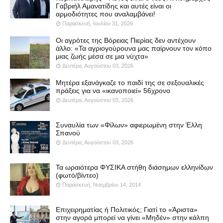
Γαβριήλ Αμανατίδης και αυτές είναι οι
αρμοδιότητες που αναλαμβάνει!
Παρασκευή, Ιουλίου 31, 2026
Οι αγρότες της Βόρειας Πιερίας δεν αντέχουν
άλλο: «Τα αγριογούρουνα μας παίρνουν τον κόπο
μιας ζωής μέσα σε μια νύχτα»
Δευτέρα, Αυγούστου 03, 2026
Μητέρα εξανάγκαζε το παιδί της σε σεξουαλικές
πράξεις για να «ικανοποιεί» 56χρονο
Δευτέρα, Αυγούστου 03, 2026
Συναυλία των «Φίλων» αφιερωμένη στην Έλλη
Σπανού
Δευτέρα, Αυγούστου 03, 2026
Τα ωραιότερα ΦΥΣΙΚΑ στήθη διάσημων ελληνίδων
(φωτό/βίντεο)
Παρασκευή, Νοεμβρίου 14, 2014
Επιχειρηματίας ή Πολιτικός; Γιατί το «Άριστα»
στην αγορά μπορεί να γίνει «Μηδέν» στην κάλπη