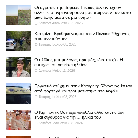
Οι αγρότες της Βόρειας Πιερίας δεν αντέχουν
άλλο: «Τα αγριογούρουνα μας παίρνουν τον κόπο
μιας ζωής μέσα σε μια νύχτα»
Δευτέρα, Αυγούστου 03, 2026
Κατερίνη: Βρέθηκε νεκρός στον Πέλεκα 79χρονος
που αγνοούνταν
Τετάρτη, Ιουλίου 08, 2026
Ο ηλίθιος (ετυμολογία, ορισμός, ιδιότητες) - Η
ευτυχία του να είσαι ηλίθιος
Δευτέρα, Μαΐου 11, 2026
Εργατικό ατύχημα στην Κατερίνη: 52χρονος έπεσε
από φορτηγό και τραυματίστηκε στο κεφάλι
Τετάρτη, Ιουλίου 08, 2026
Ο Κιμ Γιονγκ Ουν έχει γενέθλια αλλά κανείς δεν
είναι σίγουρος για την… ηλικία του
Δευτέρα, Ιανουαρίου 08, 2024