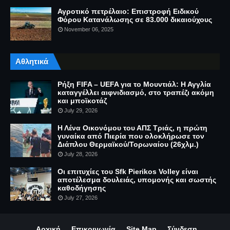
Αγροτικό πετρέλαιο: Επιστροφή Ειδικού
Φόρου Κατανάλωσης σε 83.000 δικαιούχους
November 06, 2025
Αθλητικά
Ρήξη FIFA – UEFA για το Μουντιάλ: Η Αγγλία
καταγγέλλει αιφνιδιασμό, στο τραπέζι ακόμη
και μποϊκοτάζ
July 29, 2026
Η Λένα Οικονόμου του ΑΠΣ Τριάς, η πρώτη
γυναίκα από Πιερία που ολοκλήρωσε τον
Διάπλου Θερμαϊκού/Τορωναίου (26χλμ.)
July 28, 2026
Οι επιτυχίες του Sfk Pierikos Volley είναι
αποτέλεσμα δουλειάς, υπομονής και σωστής
καθοδήγησης
July 27, 2026
Αρχική
Επικοινωνία
Site Map
Σύνδεση