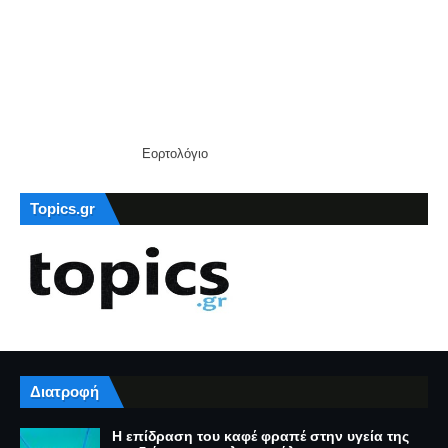
Εορτολόγιο
Topics.gr
Διατροφή
Η επίδραση του καφέ φραπέ στην υγεία της