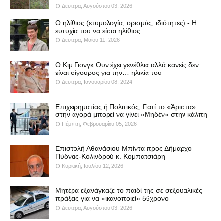
Δευτέρα, Αυγούστου 03, 2026
Ο ηλίθιος (ετυμολογία, ορισμός, ιδιότητες) - Η
ευτυχία του να είσαι ηλίθιος
Δευτέρα, Μαΐου 11, 2026
Ο Κιμ Γιονγκ Ουν έχει γενέθλια αλλά κανείς δεν
είναι σίγουρος για την… ηλικία του
Δευτέρα, Ιανουαρίου 08, 2024
Επιχειρηματίας ή Πολιτικός; Γιατί το «Άριστα»
στην αγορά μπορεί να γίνει «Μηδέν» στην κάλπη
Πέμπτη, Φεβρουαρίου 05, 2026
Επιστολή Αθανάσιου Μπίντα προς Δήμαρχο
Πύδνας-Κολινδρού κ. Κομπατσιάρη
Κυριακή, Ιουλίου 12, 2026
Μητέρα εξανάγκαζε το παιδί της σε σεξουαλικές
πράξεις για να «ικανοποιεί» 56χρονο
Δευτέρα, Αυγούστου 03, 2026