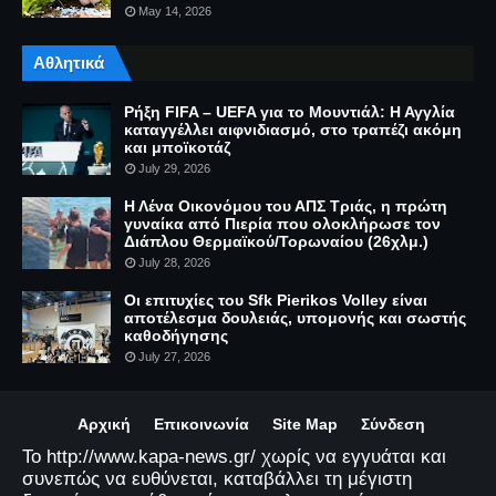
May 14, 2026
Αθλητικά
Ρήξη FIFA – UEFA για το Μουντιάλ: Η Αγγλία
καταγγέλλει αιφνιδιασμό, στο τραπέζι ακόμη
και μποϊκοτάζ
July 29, 2026
Η Λένα Οικονόμου του ΑΠΣ Τριάς, η πρώτη
γυναίκα από Πιερία που ολοκλήρωσε τον
Διάπλου Θερμαϊκού/Τορωναίου (26χλμ.)
July 28, 2026
Οι επιτυχίες του Sfk Pierikos Volley είναι
αποτέλεσμα δουλειάς, υπομονής και σωστής
καθοδήγησης
July 27, 2026
Αρχική
Επικοινωνία
Site Map
Σύνδεση
Το http://www.kapa-news.gr/ χωρίς να εγγυάται και
συνεπώς να ευθύνεται, καταβάλλει τη μέγιστη