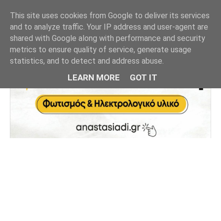
This site uses cookies from Google to deliver its services
and to analyze traffic. Your IP address and user-agent are
shared with Google along with performance and security
metrics to ensure quality of service, generate usage
statistics, and to detect and address abuse.
LEARN MORE
GOT IT