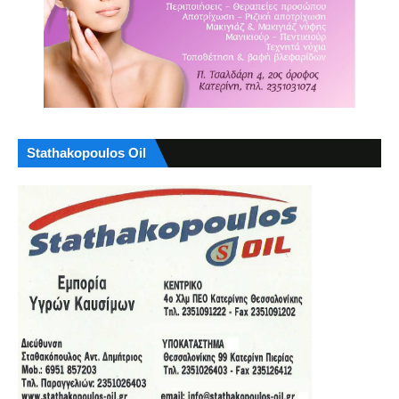
Stathakopoulos Oil