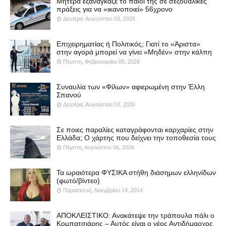
Μητέρα εξανάγκαζε το παιδί της σε σεξουαλικές
πράξεις για να «ικανοποιεί» 56χρονο
Δευτέρα, Αυγούστου 03, 2026
Επιχειρηματίας ή Πολιτικός; Γιατί το «Άριστα»
στην αγορά μπορεί να γίνει «Μηδέν» στην κάλπη
Πέμπτη, Φεβρουαρίου 05, 2026
Συναυλία των «Φίλων» αφιερωμένη στην Έλλη
Σπανού
Δευτέρα, Αυγούστου 03, 2026
Σε ποιες παραλίες καταγράφονται καρχαρίες στην
Ελλάδα; Ο χάρτης που δείχνει την τοποθεσία τους
Πέμπτη, Αυγούστου 06, 2026
Τα ωραιότερα ΦΥΣΙΚΑ στήθη διάσημων ελληνίδων
(φωτό/βίντεο)
Παρασκευή, Νοεμβρίου 14, 2014
ΑΠΟΚΛΕΙΣΤΙΚΟ: Ανακάτεψε την τράπουλα πάλι ο
Κομπατσιάρης – Αυτός είναι ο νέος Αντιδήμαρχος