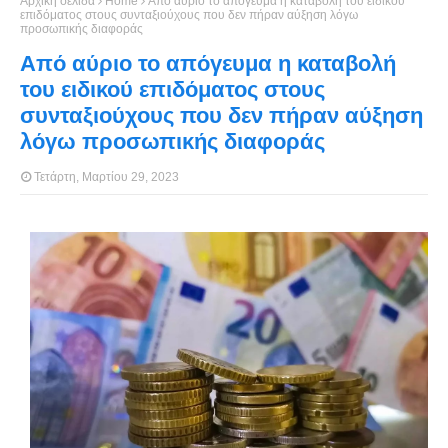
Αρχική σελίδα
Home
Από αύριο το απόγευμα η καταβολή του ειδικού
επιδόματος στους συνταξιούχους που δεν πήραν αύξηση λόγω
προσωπικής διαφοράς
Από αύριο το απόγευμα η καταβολή
του ειδικού επιδόματος στους
συνταξιούχους που δεν πήραν αύξηση
λόγω προσωπικής διαφοράς
Τετάρτη, Μαρτίου 29, 2023