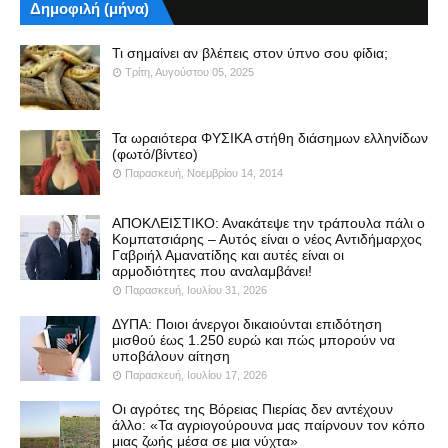
Δημοφιλή (μήνα)
Τι σημαίνει αν βλέπεις στον ύπνο σου φίδια;
Τρίτη, Αυγούστου 05, 2025
Τα ωραιότερα ΦΥΣΙΚΑ στήθη διάσημων ελληνίδων
(φωτό/βίντεο)
Παρασκευή, Νοεμβρίου 14, 2014
ΑΠΟΚΛΕΙΣΤΙΚΟ: Ανακάτεψε την τράπουλα πάλι ο
Κομπατσιάρης – Αυτός είναι ο νέος Αντιδήμαρχος
Γαβριήλ Αμανατίδης και αυτές είναι οι
αρμοδιότητες που αναλαμβάνει!
Παρασκευή, Ιουλίου 31, 2026
ΔΥΠΑ: Ποιοι άνεργοι δικαιούνται επιδότηση
μισθού έως 1.250 ευρώ και πώς μπορούν να
υποβάλουν αίτηση
Παρασκευή, Ιουλίου 17, 2026
Οι αγρότες της Βόρειας Πιερίας δεν αντέχουν
άλλο: «Τα αγριογούρουνα μας παίρνουν τον κόπο
μιας ζωής μέσα σε μια νύχτα»