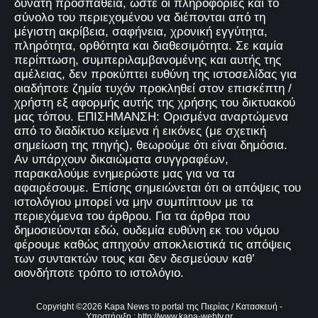
δυνατή προσπάθεια, ώστε οι πληροφορίες και το
σύνολο του περιεχομένου να διέπονται από τη
μέγιστη ακρίβεια, σαφήνεια, χρονική εγγύτητα,
πληρότητα, ορθότητα και διαθεσιμότητα. Σε καμία
περίπτωση, συμπεριλαμβανομένης και αυτής της
αμέλειας, δεν προκύπτει ευθύνη της ιστοσελίδας για
οιαδήποτε ζημία τυχόν προκληθεί στον επισκέπτη /
χρήστη εξ αφορμής αυτής της χρήσης του δικτυακού
μας τόπου. ΕΠΙΣΗΜΑΝΣΗ: Ορισμένα αναρτώμενα
από το διαδίκτυο κείμενα ή εικόνες (με σχετική
σημείωση της πηγής), θεωρούμε ότι είναι δημόσια.
Αν υπάρχουν δικαιώματα συγγραφέων,
παρακαλούμε ενημερώστε μας για να τα
αφαιρέσουμε. Επίσης σημειώνεται ότι οι απόψεις του
ιστολόγιου μπορεί να μην συμπίπτουν με τα
περιεχόμενα του άρθρου. Για τα άρθρα που
δημοσιεύονται εδώ, ουδεμία ευθύνη εκ του νόμου
φέρουμε καθώς απηχούν αποκλειστικά τις απόψεις
των συντακτών τους και δεν δεσμεύουν καθ’
οιονδήποτε τρόπο το ιστολόγιο.
Copyright ©
2026
Kapa News το portal της Πιερίας
/ Κατασκευή -
Υποστήριξη :
http://www.kapa-webtv.gr