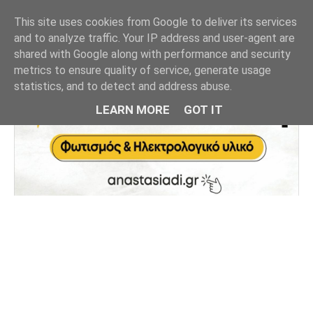
This site uses cookies from Google to deliver its services
and to analyze traffic. Your IP address and user-agent are
shared with Google along with performance and security
metrics to ensure quality of service, generate usage
statistics, and to detect and address abuse.
LEARN MORE
GOT IT