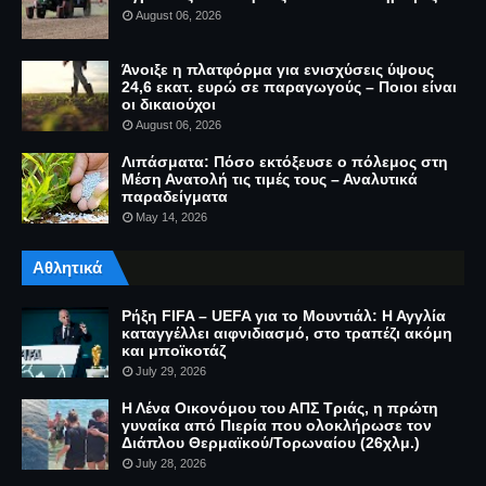
August 06, 2026
Άνοιξε η πλατφόρμα για ενισχύσεις ύψους
24,6 εκατ. ευρώ σε παραγωγούς – Ποιοι είναι
οι δικαιούχοι
August 06, 2026
Λιπάσματα: Πόσο εκτόξευσε ο πόλεμος στη
Μέση Ανατολή τις τιμές τους – Αναλυτικά
παραδείγματα
May 14, 2026
Αθλητικά
Ρήξη FIFA – UEFA για το Μουντιάλ: Η Αγγλία
καταγγέλλει αιφνιδιασμό, στο τραπέζι ακόμη
και μποϊκοτάζ
July 29, 2026
Η Λένα Οικονόμου του ΑΠΣ Τριάς, η πρώτη
γυναίκα από Πιερία που ολοκλήρωσε τον
Διάπλου Θερμαϊκού/Τορωναίου (26χλμ.)
July 28, 2026