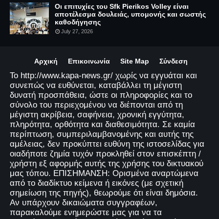
Οι επιτυχίες του Sfk Pierikos Volley είναι
αποτέλεσμα δουλειάς, υπομονής και σωστής
καθοδήγησης
July 27, 2026
Αρχική
Επικοινωνία
Site Map
Σύνδεση
Το http://www.kapa-news.gr/ χωρίς να εγγυάται και
συνεπώς να ευθύνεται, καταβάλλει τη μέγιστη
δυνατή προσπάθεια, ώστε οι πληροφορίες και το
σύνολο του περιεχομένου να διέπονται από τη
μέγιστη ακρίβεια, σαφήνεια, χρονική εγγύτητα,
πληρότητα, ορθότητα και διαθεσιμότητα. Σε καμία
περίπτωση, συμπεριλαμβανομένης και αυτής της
αμέλειας, δεν προκύπτει ευθύνη της ιστοσελίδας για
οιαδήποτε ζημία τυχόν προκληθεί στον επισκέπτη /
χρήστη εξ αφορμής αυτής της χρήσης του δικτυακού
μας τόπου. ΕΠΙΣΗΜΑΝΣΗ: Ορισμένα αναρτώμενα
από το διαδίκτυο κείμενα ή εικόνες (με σχετική
σημείωση της πηγής), θεωρούμε ότι είναι δημόσια.
Αν υπάρχουν δικαιώματα συγγραφέων,
παρακαλούμε ενημερώστε μας για να τα