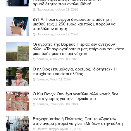
αρμοδιότητες που αναλαμβάνει!
Παρασκευή, Ιουλίου 31, 2026
ΔΥΠΑ: Ποιοι άνεργοι δικαιούνται επιδότηση
μισθού έως 1.250 ευρώ και πώς μπορούν να
υποβάλουν αίτηση
Παρασκευή, Ιουλίου 17, 2026
Οι αγρότες της Βόρειας Πιερίας δεν αντέχουν
άλλο: «Τα αγριογούρουνα μας παίρνουν τον κόπο
μιας ζωής μέσα σε μια νύχτα»
Δευτέρα, Αυγούστου 03, 2026
Ο ηλίθιος (ετυμολογία, ορισμός, ιδιότητες) - Η
ευτυχία του να είσαι ηλίθιος
Δευτέρα, Μαΐου 11, 2026
Ο Κιμ Γιονγκ Ουν έχει γενέθλια αλλά κανείς δεν
είναι σίγουρος για την… ηλικία του
Δευτέρα, Ιανουαρίου 08, 2024
Επιχειρηματίας ή Πολιτικός; Γιατί το «Άριστα»
στην αγορά μπορεί να γίνει «Μηδέν» στην κάλπη
Πέμπτη, Φεβρουαρίου 05, 2026