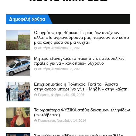
Δημοφιλή άρθρα
Οι αγρότες της Βόρειας Πιερίας δεν αντέχουν
άλλο: «Τα αγριογούρουνα μας παίρνουν τον κόπο
μιας ζωής μέσα σε μια νύχτα»
Δευτέρα, Αυγούστου 03, 2026
Μητέρα εξανάγκαζε το παιδί της σε σεξουαλικές
πράξεις για να «ικανοποιεί» 56χρονο
Δευτέρα, Αυγούστου 03, 2026
Επιχειρηματίας ή Πολιτικός; Γιατί το «Άριστα»
στην αγορά μπορεί να γίνει «Μηδέν» στην κάλπη
Πέμπτη, Φεβρουαρίου 05, 2026
Τα ωραιότερα ΦΥΣΙΚΑ στήθη διάσημων ελληνίδων
(φωτό/βίντεο)
Παρασκευή, Νοεμβρίου 14, 2014
Συναυλία των «Φίλων» αφιερωμένη στην Έλλη