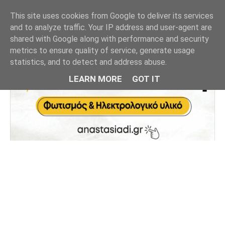
This site uses cookies from Google to deliver its services
and to analyze traffic. Your IP address and user-agent are
shared with Google along with performance and security
metrics to ensure quality of service, generate usage
statistics, and to detect and address abuse.
LEARN MORE
GOT IT