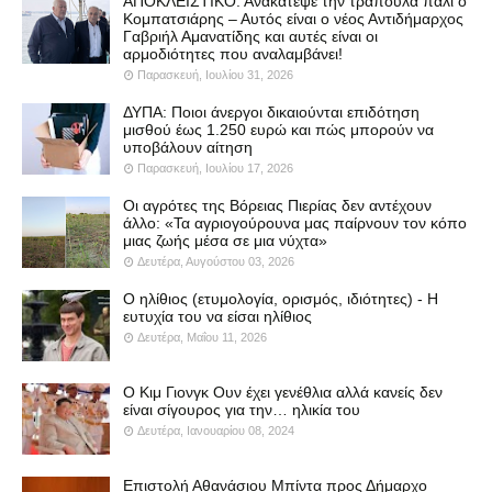
ΑΠΟΚΛΕΙΣΤΙΚΟ: Ανακάτεψε την τράπουλα πάλι ο
Κομπατσιάρης – Αυτός είναι ο νέος Αντιδήμαρχος
Γαβριήλ Αμανατίδης και αυτές είναι οι
αρμοδιότητες που αναλαμβάνει!
Παρασκευή, Ιουλίου 31, 2026
ΔΥΠΑ: Ποιοι άνεργοι δικαιούνται επιδότηση
μισθού έως 1.250 ευρώ και πώς μπορούν να
υποβάλουν αίτηση
Παρασκευή, Ιουλίου 17, 2026
Οι αγρότες της Βόρειας Πιερίας δεν αντέχουν
άλλο: «Τα αγριογούρουνα μας παίρνουν τον κόπο
μιας ζωής μέσα σε μια νύχτα»
Δευτέρα, Αυγούστου 03, 2026
Ο ηλίθιος (ετυμολογία, ορισμός, ιδιότητες) - Η
ευτυχία του να είσαι ηλίθιος
Δευτέρα, Μαΐου 11, 2026
Ο Κιμ Γιονγκ Ουν έχει γενέθλια αλλά κανείς δεν
είναι σίγουρος για την… ηλικία του
Δευτέρα, Ιανουαρίου 08, 2024
Επιστολή Αθανάσιου Μπίντα προς Δήμαρχο