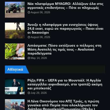
Νέα πλατφόρμα MYAGRO: Αλλάζουν όλα στις
αγροτικές επιδοτήσεις – Πότε οι πληρωμές
August 06, 2026
Άνοιξε η πλατφόρμα για ενισχύσεις ύψους
24,6 εκατ. ευρώ σε παραγωγούς – Ποιοι είναι
οι δικαιούχοι
August 06, 2026
Λιπάσματα: Πόσο εκτόξευσε ο πόλεμος στη
Μέση Ανατολή τις τιμές τους – Αναλυτικά
παραδείγματα
May 14, 2026
Αθλητικά
Ρήξη FIFA – UEFA για το Μουντιάλ: Η Αγγλία
καταγγέλλει αιφνιδιασμό, στο τραπέζι ακόμη
και μποϊκοτάζ
July 29, 2026
Η Λένα Οικονόμου του ΑΠΣ Τριάς, η πρώτη
γυναίκα από Πιερία που ολοκλήρωσε τον
Διάπλου Θερμαϊκού/Τορωναίου (26χλμ.)