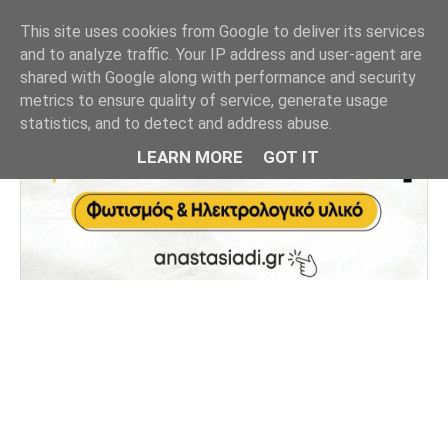
This site uses cookies from Google to deliver its services
and to analyze traffic. Your IP address and user-agent are
shared with Google along with performance and security
metrics to ensure quality of service, generate usage
statistics, and to detect and address abuse.
LEARN MORE
GOT IT