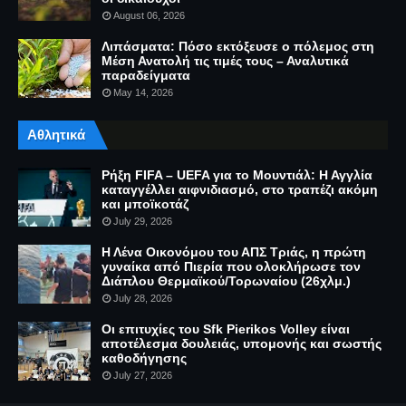
August 06, 2026
Λιπάσματα: Πόσο εκτόξευσε ο πόλεμος στη
Μέση Ανατολή τις τιμές τους – Αναλυτικά
παραδείγματα
May 14, 2026
Αθλητικά
Ρήξη FIFA – UEFA για το Μουντιάλ: Η Αγγλία
καταγγέλλει αιφνιδιασμό, στο τραπέζι ακόμη
και μποϊκοτάζ
July 29, 2026
Η Λένα Οικονόμου του ΑΠΣ Τριάς, η πρώτη
γυναίκα από Πιερία που ολοκλήρωσε τον
Διάπλου Θερμαϊκού/Τορωναίου (26χλμ.)
July 28, 2026
Οι επιτυχίες του Sfk Pierikos Volley είναι
αποτέλεσμα δουλειάς, υπομονής και σωστής
καθοδήγησης
July 27, 2026