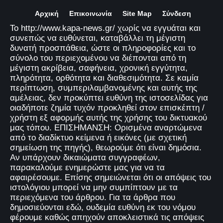
Αρχική
Επικοινωνία
Site Map
Σύνδεση
Το http://www.kapa-news.gr/ χωρίς να εγγυάται και
συνεπώς να ευθύνεται, καταβάλλει τη μέγιστη
δυνατή προσπάθεια, ώστε οι πληροφορίες και το
σύνολο του περιεχομένου να διέπονται από τη
μέγιστη ακρίβεια, σαφήνεια, χρονική εγγύτητα,
πληρότητα, ορθότητα και διαθεσιμότητα. Σε καμία
περίπτωση, συμπεριλαμβανομένης και αυτής της
αμέλειας, δεν προκύπτει ευθύνη της ιστοσελίδας για
οιαδήποτε ζημία τυχόν προκληθεί στον επισκέπτη /
χρήστη εξ αφορμής αυτής της χρήσης του δικτυακού
μας τόπου. ΕΠΙΣΗΜΑΝΣΗ: Ορισμένα αναρτώμενα
από το διαδίκτυο κείμενα ή εικόνες (με σχετική
σημείωση της πηγής), θεωρούμε ότι είναι δημόσια.
Αν υπάρχουν δικαιώματα συγγραφέων,
παρακαλούμε ενημερώστε μας για να τα
αφαιρέσουμε. Επίσης σημειώνεται ότι οι απόψεις του
ιστολόγιου μπορεί να μην συμπίπτουν με τα
περιεχόμενα του άρθρου. Για τα άρθρα που
δημοσιεύονται εδώ, ουδεμία ευθύνη εκ του νόμου
φέρουμε καθώς απηχούν αποκλειστικά τις απόψεις