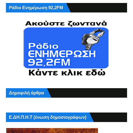
Ράδιο Ενημέρωση 92,2FM
Δημοφιλή άρθρα
Ε.ΔΗ.Π.Η.Τ (ένωση δημοσιογράφων)