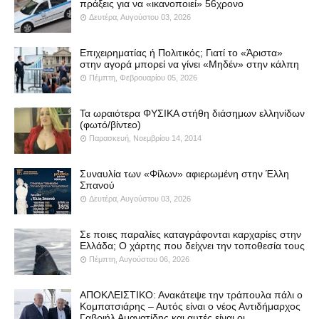
πράξεις για να «ικανοποιεί» 56χρονο
Δευτέρα, Αυγούστου 03, 2026
Επιχειρηματίας ή Πολιτικός; Γιατί το «Άριστα»
στην αγορά μπορεί να γίνει «Μηδέν» στην κάλπη
Πέμπτη, Φεβρουαρίου 05, 2026
Τα ωραιότερα ΦΥΣΙΚΑ στήθη διάσημων ελληνίδων
(φωτό/βίντεο)
Παρασκευή, Νοεμβρίου 14, 2014
Συναυλία των «Φίλων» αφιερωμένη στην Έλλη
Σπανού
Δευτέρα, Αυγούστου 03, 2026
Σε ποιες παραλίες καταγράφονται καρχαρίες στην
Ελλάδα; Ο χάρτης που δείχνει την τοποθεσία τους
Πέμπτη, Αυγούστου 06, 2026
ΑΠΟΚΛΕΙΣΤΙΚΟ: Ανακάτεψε την τράπουλα πάλι ο
Κομπατσιάρης – Αυτός είναι ο νέος Αντιδήμαρχος
Γαβριήλ Αμανατίδης και αυτές είναι οι