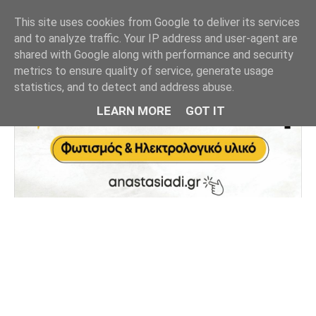
This site uses cookies from Google to deliver its services
and to analyze traffic. Your IP address and user-agent are
shared with Google along with performance and security
metrics to ensure quality of service, generate usage
statistics, and to detect and address abuse.
LEARN MORE
GOT IT