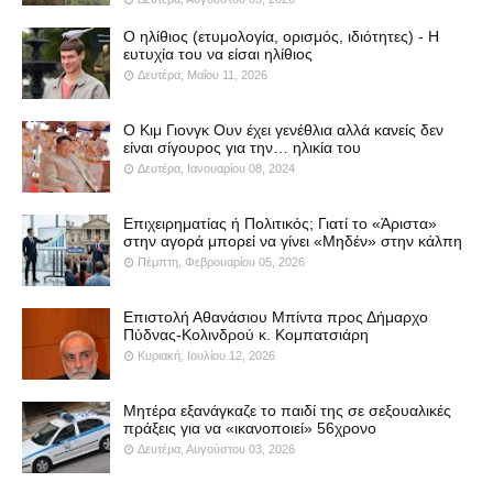
Ο ηλίθιος (ετυμολογία, ορισμός, ιδιότητες) - Η
ευτυχία του να είσαι ηλίθιος
Δευτέρα, Μαΐου 11, 2026
Ο Κιμ Γιονγκ Ουν έχει γενέθλια αλλά κανείς δεν
είναι σίγουρος για την… ηλικία του
Δευτέρα, Ιανουαρίου 08, 2024
Επιχειρηματίας ή Πολιτικός; Γιατί το «Άριστα»
στην αγορά μπορεί να γίνει «Μηδέν» στην κάλπη
Πέμπτη, Φεβρουαρίου 05, 2026
Επιστολή Αθανάσιου Μπίντα προς Δήμαρχο
Πύδνας-Κολινδρού κ. Κομπατσιάρη
Κυριακή, Ιουλίου 12, 2026
Μητέρα εξανάγκαζε το παιδί της σε σεξουαλικές
πράξεις για να «ικανοποιεί» 56χρονο
Δευτέρα, Αυγούστου 03, 2026