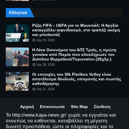
Αθλητικά
Ρήξη FIFA – UEFA για το Μουντιάλ: Η Αγγλία
καταγγέλλει αιφνιδιασμό, στο τραπέζι ακόμη
και μποϊκοτάζ
July 29, 2026
Η Λένα Οικονόμου του ΑΠΣ Τριάς, η πρώτη
γυναίκα από Πιερία που ολοκλήρωσε τον
Διάπλου Θερμαϊκού/Τορωναίου (26χλμ.)
July 28, 2026
Οι επιτυχίες του Sfk Pierikos Volley είναι
αποτέλεσμα δουλειάς, υπομονής και σωστής
καθοδήγησης
July 27, 2026
Αρχική
Επικοινωνία
Site Map
Σύνδεση
Το http://www.kapa-news.gr/ χωρίς να εγγυάται και
συνεπώς να ευθύνεται, καταβάλλει τη μέγιστη
δυνατή προσπάθεια, ώστε οι πληροφορίες και το