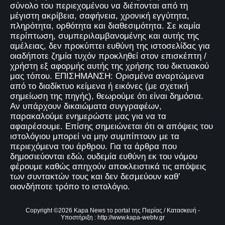
σύνολο του περιεχομένου να διέπονται από τη
μέγιστη ακρίβεια, σαφήνεια, χρονική εγγύτητα,
πληρότητα, ορθότητα και διαθεσιμότητα. Σε καμία
περίπτωση, συμπεριλαμβανομένης και αυτής της
αμέλειας, δεν προκύπτει ευθύνη της ιστοσελίδας για
οιαδήποτε ζημία τυχόν προκληθεί στον επισκέπτη /
χρήστη εξ αφορμής αυτής της χρήσης του δικτυακού
μας τόπου. ΕΠΙΣΗΜΑΝΣΗ: Ορισμένα αναρτώμενα
από το διαδίκτυο κείμενα ή εικόνες (με σχετική
σημείωση της πηγής), θεωρούμε ότι είναι δημόσια.
Αν υπάρχουν δικαιώματα συγγραφέων,
παρακαλούμε ενημερώστε μας για να τα
αφαιρέσουμε. Επίσης σημειώνεται ότι οι απόψεις του
ιστολόγιου μπορεί να μην συμπίπτουν με τα
περιεχόμενα του άρθρου. Για τα άρθρα που
δημοσιεύονται εδώ, ουδεμία ευθύνη εκ του νόμου
φέρουμε καθώς απηχούν αποκλειστικά τις απόψεις
των συντακτών τους και δεν δεσμεύουν καθ’
οιονδήποτε τρόπο το ιστολόγιο.
Copyright ©
2026
Kapa News το portal της Πιερίας
/ Κατασκευή -
Υποστήριξη :
http://www.kapa-webtv.gr