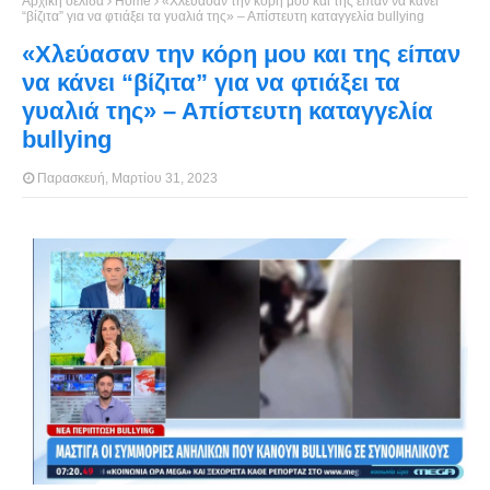
Αρχική σελίδα
Home
«Χλεύασαν την κόρη μου και της είπαν να κάνει
“βίζιτα” για να φτιάξει τα γυαλιά της» – Απίστευτη καταγγελία bullying
«Χλεύασαν την κόρη μου και της είπαν
να κάνει “βίζιτα” για να φτιάξει τα
γυαλιά της» – Απίστευτη καταγγελία
bullying
Παρασκευή, Μαρτίου 31, 2023