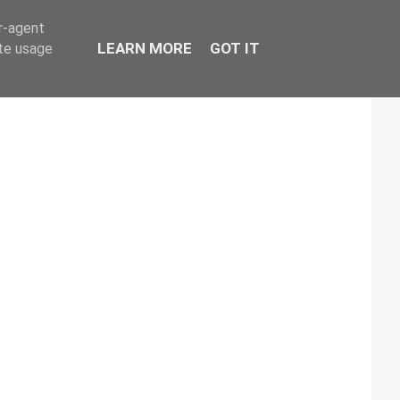
er-agent
LEARN MORE
GOT IT
ate usage