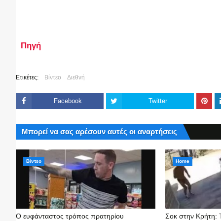
Πηγή
Ετικέτες:
Βίντεο
Διεθνή
Facebook
Twitter
Μπορεί να σας αρέσουν αυτές οι αναρτήσεις
Βίντεο
Home
Ο ευφάνταστος τρόπος πρατηρίου
Σοκ στην Κρήτη: 