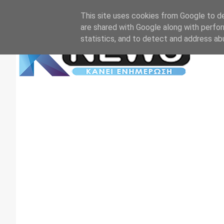
Αρχική
Επικοινωνία
Πρωτοσέλιδα
TV+RADIO
This site uses cookies from Google to del
are shared with Google along with perfor
statistics, and to detect and address ab