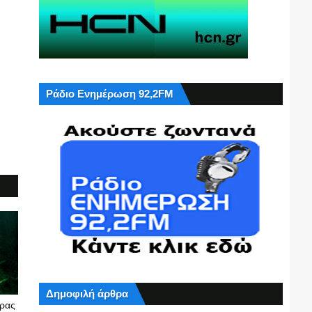
Ράδιο Ενημέρωση 92,2FM
Δημοφιλή άρθρα
υρας