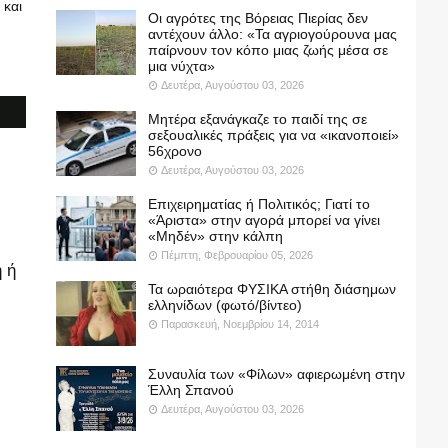
 και
Οι αγρότες της Βόρειας Πιερίας δεν
αντέχουν άλλο: «Τα αγριογούρουνα μας
παίρνουν τον κόπο μιας ζωής μέσα σε
μια νύχτα»
Δευτέρα, Αυγούστου 03, 2026
Μητέρα εξανάγκαζε το παιδί της σε
σεξουαλικές πράξεις για να «ικανοποιεί»
56χρονο
Δευτέρα, Αυγούστου 03, 2026
Επιχειρηματίας ή Πολιτικός; Γιατί το
«Άριστα» στην αγορά μπορεί να γίνει
«Μηδέν» στην κάλπη
Πέμπτη, Φεβρουαρίου 05, 2026
 ή
Τα ωραιότερα ΦΥΣΙΚΑ στήθη διάσημων
ελληνίδων (φωτό/βίντεο)
Παρασκευή, Νοεμβρίου 14, 2014
Συναυλία των «Φίλων» αφιερωμένη στην
Έλλη Σπανού
Δευτέρα, Αυγούστου 03, 2026