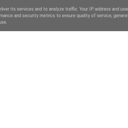
iver its services and to analyze traffic. Your IP address and us
mance and security metrics to ensure quality of service, gener
use.