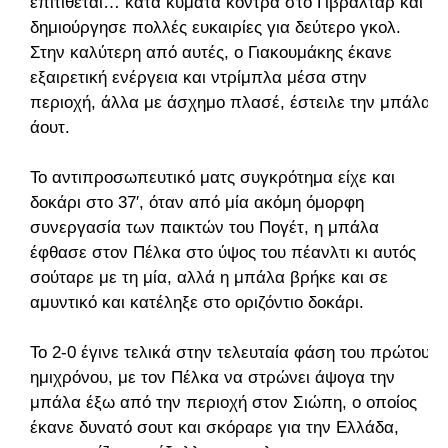
επιτίθεται… κατά κύματα κόντρα στο Γιβραλτάρ και
δημιούργησε πολλές ευκαιρίες για δεύτερο γκολ.
Στην καλύτερη από αυτές, ο Γιακουμάκης έκανε
εξαιρετική ενέργεια και ντρίμπλα μέσα στην
περιοχή, άλλα με άσχημο πλασέ, έστειλε την μπάλα
άουτ.
Το αντιπροσωπευτικό ματς συγκρότημα είχε και
δοκάρι στο 37′, όταν από μία ακόμη όμορφη
συνεργασία των παικτών του Πογέτ, η μπάλα
έφθασε στον Πέλκα στο ύψος του πέανλτι κι αυτός
σούταρε με τη μία, αλλά η μπάλα βρήκε και σε
αμυντικό και κατέληξε στο οριζόντιο δοκάρι.
Το 2-0 έγινε τελικά στην τελευταία φάση του πρώτου
ημιχρόνου, με τον Πέλκα να στρώνει άψογα την
μπάλα έξω από την περιοχή στον Σιώπη, ο οποίος
έκανε δυνατό σουτ και σκόραρε για την Ελλάδα,