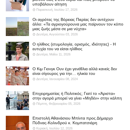
υποβάλουν αίτηση
Παρασκευή, Ιουλίου 17, 2026
Οι αγρότες της Βόρειας Πιερίας δεν αντέχουν
άλλο: «Τα αγριογούρουνα μας παίρνουν τον κόπο
μιας ζωής μέσα σε μια νύχτα»
Δευτέρα, Αυγούστου 03, 2026
Ο ηλίθιος (ετυμολογία, ορισμός, ιδιότητες) - Η
ευτυχία του να είσαι ηλίθιος
Δευτέρα, Μαΐου 11, 2026
Ο Κιμ Γιονγκ Ουν έχει γενέθλια αλλά κανείς δεν
είναι σίγουρος για την… ηλικία του
Δευτέρα, Ιανουαρίου 08, 2024
Επιχειρηματίας ή Πολιτικός; Γιατί το «Άριστα»
στην αγορά μπορεί να γίνει «Μηδέν» στην κάλπη
Πέμπτη, Φεβρουαρίου 05, 2026
Επιστολή Αθανάσιου Μπίντα προς Δήμαρχο
Πύδνας-Κολινδρού κ. Κομπατσιάρη
Κυριακή, Ιουλίου 12, 2026