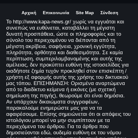
Αρχική
Επικοινωνία
Site Map
Σύνδεση
Το http://www.kapa-news.gr/ χωρίς να εγγυάται και
συνεπώς να ευθύνεται, καταβάλλει τη μέγιστη
δυνατή προσπάθεια, ώστε οι πληροφορίες και το
σύνολο του περιεχομένου να διέπονται από τη
μέγιστη ακρίβεια, σαφήνεια, χρονική εγγύτητα,
πληρότητα, ορθότητα και διαθεσιμότητα. Σε καμία
περίπτωση, συμπεριλαμβανομένης και αυτής της
αμέλειας, δεν προκύπτει ευθύνη της ιστοσελίδας για
οιαδήποτε ζημία τυχόν προκληθεί στον επισκέπτη /
χρήστη εξ αφορμής αυτής της χρήσης του δικτυακού
μας τόπου. ΕΠΙΣΗΜΑΝΣΗ: Ορισμένα αναρτώμενα
από το διαδίκτυο κείμενα ή εικόνες (με σχετική
σημείωση της πηγής), θεωρούμε ότι είναι δημόσια.
Αν υπάρχουν δικαιώματα συγγραφέων,
παρακαλούμε ενημερώστε μας για να τα
αφαιρέσουμε. Επίσης σημειώνεται ότι οι απόψεις του
ιστολόγιου μπορεί να μην συμπίπτουν με τα
περιεχόμενα του άρθρου. Για τα άρθρα που
δημοσιεύονται εδώ, ουδεμία ευθύνη εκ του νόμου