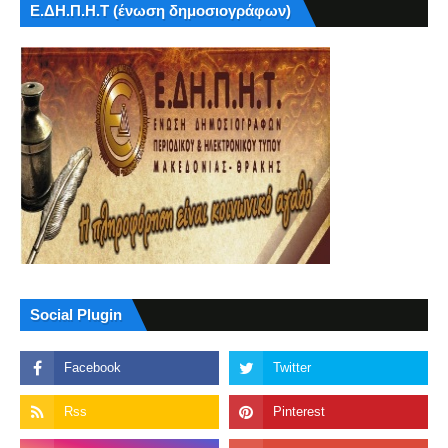
Ε.ΔΗ.Π.Η.Τ (ένωση δημοσιογράφων)
Social Plugin