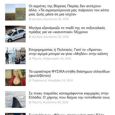
Οι αγρότες της Βόρειας Πιερίας δεν αντέχουν
άλλο: «Τα αγριογούρουνα μας παίρνουν τον κόπο
μιας ζωής μέσα σε μια νύχτα»
Δευτέρα, Αυγούστου 03, 2026
Μητέρα εξανάγκαζε το παιδί της σε σεξουαλικές
πράξεις για να «ικανοποιεί» 56χρονο
Δευτέρα, Αυγούστου 03, 2026
Επιχειρηματίας ή Πολιτικός; Γιατί το «Άριστα»
στην αγορά μπορεί να γίνει «Μηδέν» στην κάλπη
Πέμπτη, Φεβρουαρίου 05, 2026
Τα ωραιότερα ΦΥΣΙΚΑ στήθη διάσημων ελληνίδων
(φωτό/βίντεο)
Παρασκευή, Νοεμβρίου 14, 2014
Σε ποιες παραλίες καταγράφονται καρχαρίες στην
Ελλάδα; Ο χάρτης που δείχνει την τοποθεσία τους
Πέμπτη, Αυγούστου 06, 2026