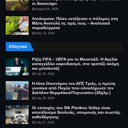
οι δικαιούχοι
August 06, 2026
Λιπάσματα: Πόσο εκτόξευσε ο πόλεμος στη
Μέση Ανατολή τις τιμές τους – Αναλυτικά
παραδείγματα
May 14, 2026
Αθλητικά
Ρήξη FIFA – UEFA για το Μουντιάλ: Η Αγγλία
καταγγέλλει αιφνιδιασμό, στο τραπέζι ακόμη
και μποϊκοτάζ
July 29, 2026
Η Λένα Οικονόμου του ΑΠΣ Τριάς, η πρώτη
γυναίκα από Πιερία που ολοκλήρωσε τον
Διάπλου Θερμαϊκού/Τορωναίου (26χλμ.)
July 28, 2026
Οι επιτυχίες του Sfk Pierikos Volley είναι
αποτέλεσμα δουλειάς, υπομονής και σωστής
καθοδήγησης
July 27, 2026