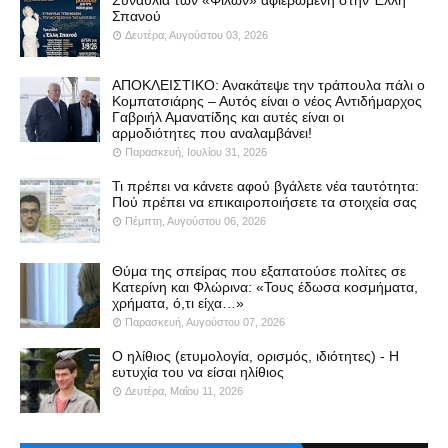
Συναυλία των «Φίλων» αφιερωμένη στην Έλλη
Σπανού
Δευτέρα, Αυγούστου 03, 2026
ΑΠΟΚΛΕΙΣΤΙΚΟ: Ανακάτεψε την τράπουλα πάλι ο
Κομπατσιάρης – Αυτός είναι ο νέος Αντιδήμαρχος
Γαβριήλ Αμανατίδης και αυτές είναι οι
αρμοδιότητες που αναλαμβάνει!
Παρασκευή, Ιουλίου 31, 2026
Τι πρέπει να κάνετε αφού βγάλετε νέα ταυτότητα:
Πού πρέπει να επικαιροποιήσετε τα στοιχεία σας
Πέμπτη, Αυγούστου 06, 2026
Θύμα της σπείρας που εξαπατούσε πολίτες σε
Κατερίνη και Φλώρινα: «Τους έδωσα κοσμήματα,
χρήματα, ό,τι είχα…»
Παρασκευή, Αυγούστου 07, 2026
Ο ηλίθιος (ετυμολογία, ορισμός, ιδιότητες) - Η
ευτυχία του να είσαι ηλίθιος
Δευτέρα, Μαΐου 11, 2026