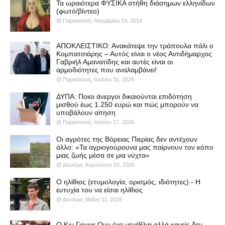
Τα ωραιότερα ΦΥΣΙΚΑ στήθη διάσημων ελληνίδων
(φωτό/βίντεο)
Παρασκευή, Νοεμβρίου 14, 2014
ΑΠΟΚΛΕΙΣΤΙΚΟ: Ανακάτεψε την τράπουλα πάλι ο
Κομπατσιάρης – Αυτός είναι ο νέος Αντιδήμαρχος
Γαβριήλ Αμανατίδης και αυτές είναι οι
αρμοδιότητες που αναλαμβάνει!
Παρασκευή, Ιουλίου 31, 2026
ΔΥΠΑ: Ποιοι άνεργοι δικαιούνται επιδότηση
μισθού έως 1.250 ευρώ και πώς μπορούν να
υποβάλουν αίτηση
Παρασκευή, Ιουλίου 17, 2026
Οι αγρότες της Βόρειας Πιερίας δεν αντέχουν
άλλο: «Τα αγριογούρουνα μας παίρνουν τον κόπο
μιας ζωής μέσα σε μια νύχτα»
Δευτέρα, Αυγούστου 03, 2026
Ο ηλίθιος (ετυμολογία, ορισμός, ιδιότητες) - Η
ευτυχία του να είσαι ηλίθιος
Δευτέρα, Μαΐου 11, 2026
Ο Κιμ Γιονγκ Ουν έχει γενέθλια αλλά κανείς δεν