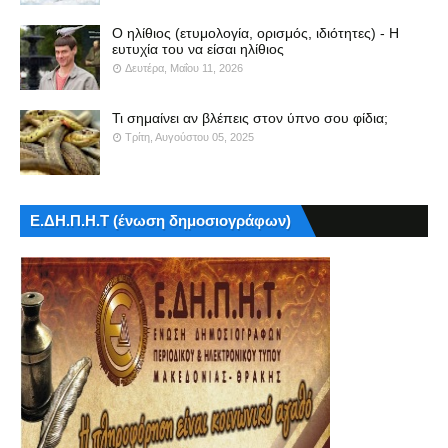
Ο ηλίθιος (ετυμολογία, ορισμός, ιδιότητες) - Η
ευτυχία του να είσαι ηλίθιος
Δευτέρα, Μαΐου 11, 2026
Τι σημαίνει αν βλέπεις στον ύπνο σου φίδια;
Τρίτη, Αυγούστου 05, 2025
Ε.ΔΗ.Π.Η.Τ (ένωση δημοσιογράφων)