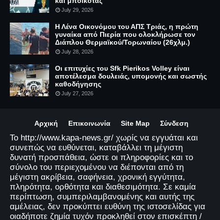
και μποϊκοτάζ
July 29, 2026
Η Λένα Οικονόμου του ΑΠΣ Τριάς, η πρώτη
γυναίκα από Πιερία που ολοκλήρωσε τον
Διάπλου Θερμαϊκού/Τορωναίου (26χλμ.)
July 28, 2026
Οι επιτυχίες του Sfk Pierikos Volley είναι
αποτέλεσμα δουλειάς, υπομονής και σωστής
καθοδήγησης
July 27, 2026
Αρχική
Επικοινωνία
Site Map
Σύνδεση
Το http://www.kapa-news.gr/ χωρίς να εγγυάται και
συνεπώς να ευθύνεται, καταβάλλει τη μέγιστη
δυνατή προσπάθεια, ώστε οι πληροφορίες και το
σύνολο του περιεχομένου να διέπονται από τη
μέγιστη ακρίβεια, σαφήνεια, χρονική εγγύτητα,
πληρότητα, ορθότητα και διαθεσιμότητα. Σε καμία
περίπτωση, συμπεριλαμβανομένης και αυτής της
αμέλειας, δεν προκύπτει ευθύνη της ιστοσελίδας για
οιαδήποτε ζημία τυχόν προκληθεί στον επισκέπτη /