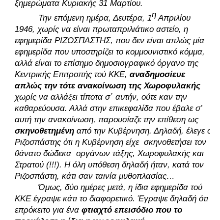
ξημερώματα Κυριακής 31 Μαρτίου. 
η
Την επόμενη ημέρα, Δευτέρα, 1
 Απριλίου 
1946, χωρίς να είναι πρωταπριλιάτικο αστείο, η 
εφημερίδα ΡΙΖΟΣΠΑΣΤΗΣ, που δεν είναι απλώς μία 
εφημερίδα που υποστηρίζει το κομμουνιστικό κόμμα, 
αλλά είναι το επίσημο δημοσιογραφικό όργανο της 
Κεντρικής Επιτροπής τού ΚΚΕ, 
αναδημοσίευε 
απλώς την τότε ανακοίνωση της Χωροφυλακής
χωρίς να αλλάξει τίποτα σ΄ αυτήν, ούτε καν την 
καθαρεύουσα. Αλλά στην επικεφαλίδα που έβαλε σ’ 
αυτή την ανακοίνωση, παρουσίαζε την επίθεση ως 
σκηνοθετημένη
 από την Κυβέρνηση. Δηλαδή, έλεγε ο 
Ριζοσπάστης ότι η Κυβέρνηση είχε  σκηνοθετήσει τον 
θάνατο δώδεκα  οργάνων τάξης, Χωροφυλακής και 
Στρατού (!!!). Η όλη υπόθεση δηλαδή ήταν, κατά τον 
Ριζοσπάστη, κάτι σαν ταινία μυθοπλασίας… 
Όμως, δύο ημέρες μετά, η ίδια εφημερίδα τού 
ΚΚΕ έγραψε κάτι το διαφορετικό. Έγραψε δηλαδή ότι 
επρόκειτο για ένα 
φτιαχτό επεισόδιο που το 