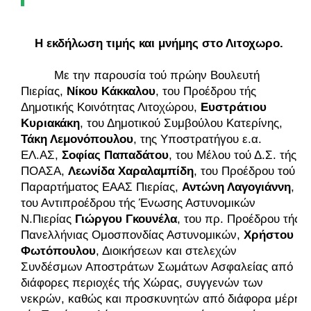
Η εκδήλωση τιμής και μνήμης στο Λιτοχωρο. 
Με την παρουσία τού πρώην Βουλευτή 
Πιερίας, 
Νίκου Κάκκαλου
, του Προέδρου τής 
Δημοτικής Κοινότητας Λιτοχώρου, 
Ευστράτιου 
Κυριακάκη
, του Δημοτικού Συμβούλου Κατερίνης, 
Τάκη Λεμονόπουλου
, της Υποστρατήγου ε.α. 
ΕΛ.ΑΣ, 
Σοφίας
Παπαδάτου
, του Μέλου τού Δ.Σ. τής 
ΠΟΑΣΑ, 
Λεωνίδα Χαραλαμπίδη
, του Προέδρου τού 
Παραρτήματος ΕΑΑΣ Πιερίας, 
Αντώνη Λαγογιάννη
, 
του Αντιπροέδρου τής Ένωσης Αστυνομικών 
Ν.Πιερίας 
Γιώργου Γκουνέλα
, του πρ. Προέδρου τής 
Πανελλήνιας Ομοσπονδίας Αστυνομικών, 
Χρήστου 
Φωτόπουλου
, Διοικήσεων και στελεχών 
Συνδέσμων Αποστράτων Σωμάτων Ασφαλείας από 
διάφορες περιοχές τής Χώρας, συγγενών των 
νεκρών, καθώς και προσκυνητών από διάφορα μέρη 