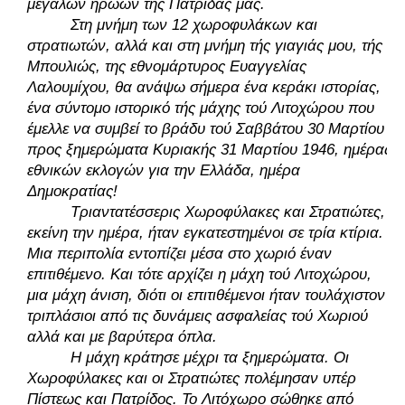
μεγάλων ηρώων τής Πατρίδας μας. 
Στη μνήμη των 12 χωροφυλάκων και 
στρατιωτών, αλλά και στη μνήμη τής γιαγιάς μου, τής 
Μπουλιώς, της εθνομάρτυρος Ευαγγελίας 
Λαλουμίχου, θα ανάψω σήμερα ένα κεράκι ιστορίας, 
ένα σύντομο ιστορικό τής μάχης τού Λιτοχώρου που 
έμελλε να συμβεί το βράδυ τού Σαββάτου 30 Μαρτίου 
προς ξημερώματα Κυριακής 31 Μαρτίου 1946, ημέρας 
εθνικών εκλογών για την Ελλάδα, ημέρα 
Δημοκρατίας! 
Τριαντατέσσερις Χωροφύλακες και Στρατιώτες, 
εκείνη την ημέρα, ήταν εγκατεστημένοι σε τρία κτίρια. 
Μια περιπολία εντοπίζει μέσα στο χωριό έναν 
επιτιθέμενο. Και τότε αρχίζει η μάχη τού Λιτοχώρου, 
μια μάχη άνιση, διότι οι επιτιθέμενοι ήταν τουλάχιστον 
τριπλάσιοι από τις δυνάμεις ασφαλείας τού Χωριού 
αλλά και με βαρύτερα όπλα. 
Η μάχη κράτησε μέχρι τα ξημερώματα. Οι 
Χωροφύλακες και οι Στρατιώτες πολέμησαν υπέρ 
Πίστεως και Πατρίδος. Το Λιτόχωρο σώθηκε από 