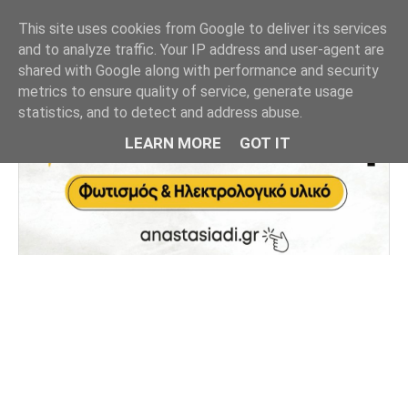
This site uses cookies from Google to deliver its services
and to analyze traffic. Your IP address and user-agent are
shared with Google along with performance and security
metrics to ensure quality of service, generate usage
statistics, and to detect and address abuse.
LEARN MORE
GOT IT