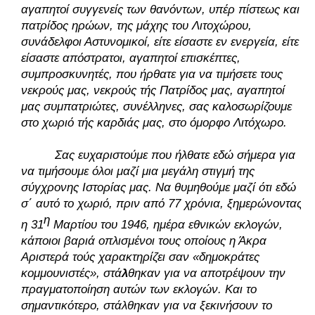
αγαπητοί συγγενείς των θανόντων, υπέρ πίστεως και 
πατρίδος ηρώων, της μάχης του Λιτοχώρου, 
συνάδελφοι Αστυνομικοί, είτε είσαστε εν ενεργεία, είτε 
είσαστε απόστρατοι, αγαπητοί επισκέπτες, 
συμπροσκυνητές, που ήρθατε για να τιμήσετε τους 
νεκρούς μας, νεκρούς τής Πατρίδος μας, αγαπητοί 
μας συμπατριώτες, συνέλληνες, σας καλοσωρίζουμε 
στο χωριό τής καρδιάς μας, στο όμορφο Λιτόχωρο. 
Σας ευχαριστούμε που ήλθατε εδώ σήμερα για 
να τιμήσουμε όλοι μαζί μια μεγάλη στιγμή της 
σύγχρονης Ιστορίας μας. Να θυμηθούμε μαζί ότι εδώ 
σ΄ αυτό το χωριό, πριν από 77 χρόνια, ξημερώνοντας 
η
η 31
 Μαρτίου του 1946, ημέρα εθνικών εκλογών, 
κάποιοι βαριά οπλισμένοι τους οποίους η Άκρα 
Αριστερά τούς χαρακτηρίζει σαν «δημοκράτες 
κομμουνιστές», στά
λ
θηκαν για να αποτρέψουν την 
πραγματοποίηση αυτών των εκλογών. Και το 
σημαντικότερο, στάλθηκαν για να ξεκινήσουν το 