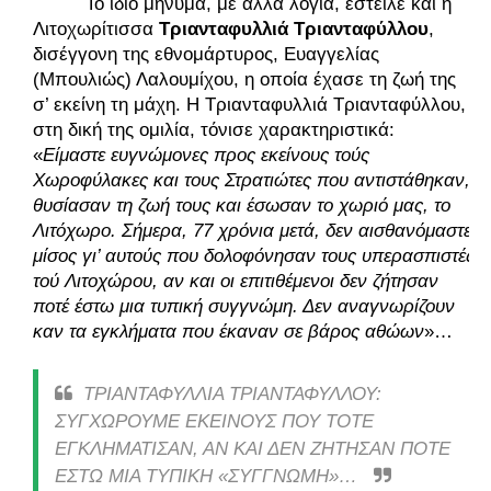
Το ίδιο μήνυμα, με άλλα λόγια, έστειλε και η 
Λιτοχωρίτισσα 
Τριανταφυλλιά Τριανταφύλλου
, 
δισέγγονη της εθνομάρτυρος, Ευαγγελίας 
(Μπουλιώς) Λαλουμίχου, η οποία έχασε τη ζωή της 
σ’ εκείνη τη μάχη. Η Τριανταφυλλιά Τριανταφύλλου, 
στη δική της ομιλία, τόνισε χαρακτηριστικά: 
«
Είμαστε ευγνώμονες προς εκείνους τούς 
Χωροφύλακες και τους Στρατιώτες που αντιστάθηκαν, 
θυσίασαν τη ζωή τους και έσωσαν το χωριό μας, το 
Λιτόχωρο. Σήμερα, 77 χρόνια μετά, δεν αισθανόμαστε 
μίσος γι’ αυτούς που δολοφόνησαν τους υπερασπιστές 
τού Λιτοχώρου, αν και οι επιτιθέμενοι δεν ζήτησαν 
ποτέ έστω μια τυπική συγγνώμη. Δεν αναγνωρίζουν 
καν τα εγκλήματα που έκαναν σε βάρος αθώων
»… 
ΤΡΙΑΝΤΑΦΥΛΛΙΑ ΤΡΙΑΝΤΑΦΥΛΛΟΥ:
ΣΥΓΧΩΡΟΥΜΕ ΕΚΕΙΝΟΥΣ ΠΟΥ ΤΟΤΕ
ΕΓΚΛΗΜΑΤΙΣΑΝ, ΑΝ ΚΑΙ ΔΕΝ ΖΗΤΗΣΑΝ ΠΟΤΕ
ΕΣΤΩ ΜΙΑ ΤΥΠΙΚΗ «ΣΥΓΓΝΩΜΗ»…