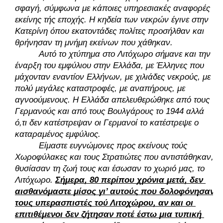
σφαγή, σύμφωνα με κάποιες υπηρεσιακές αναφορές 
εκείνης τής εποχής. Η κηδεία των νεκρών έγινε στην 
Κατερίνη όπου εκατοντάδες πολίτες προσήλθαν και 
θρήνησαν τη μνήμη εκείνων που χάθηκαν. 
Αυτό το χτύπημα στο Λιτόχωρο σήμανε και την 
έναρξη του εμφύλιου στην Ελλάδα, με Έλληνες που 
μάχονταν εναντίον Ελλήνων, με χιλιάδες νεκρούς, με 
πολύ μεγάλες καταστροφές, με αναπήρους, με 
αγνοούμενους. Η Ελλάδα απελευθερώθηκε από τους 
Γερμανούς και από τους Βουλγάρους το 1944 αλλά 
ό,τι δεν κατέστρεψαν οι Γερμανοί το κατέστρεψε ο 
καταραμένος εμφύλιος. 
Είμαστε ευγνώμονες προς εκείνους τούς 
Χωροφύλακες και τους Στρατιώτες που αντιστάθηκαν, 
θυσίασαν τη ζωή τους και έσωσαν το χωριό μας, το 
Λιτόχωρο. 
Σήμερα, 80 περίπου χρόνια μετά, δεν 
αισθανόμαστε μίσος γι’ αυτούς που δολοφόνησαν 
τους υπερασπιστές τού Λιτοχώρου, αν και οι 
επιτιθέμενοι δεν ζήτησαν ποτέ έστω μια τυπική 