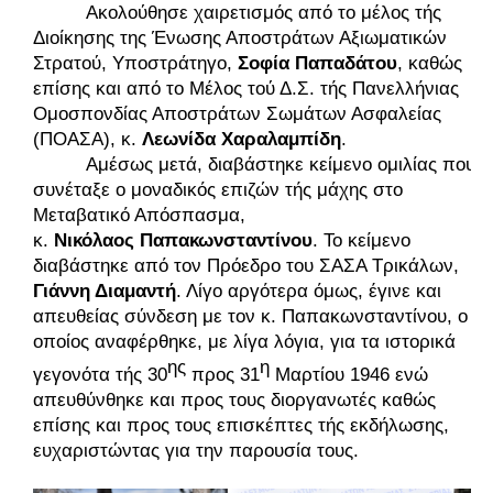
Ακολούθησε χαιρετισμός από το μέλος τής 
Διοίκησης της Ένωσης Αποστράτων Αξιωματικών 
Στρατού, Υποστράτηγο, 
Σοφία
Παπαδάτου
, καθώς 
επίσης και από το Μέλος τού Δ.Σ. τής Πανελλήνιας 
Ομοσπονδίας Αποστράτων Σωμάτων Ασφαλείας 
(ΠΟΑΣΑ), κ. 
Λεωνίδα Χαραλαμπίδη
.
Αμέσως μετά, διαβάστηκε κείμενο ομιλίας που 
συνέταξε ο μοναδικός επιζών τής μάχης στο 
Μεταβατικό Απόσπασμα, 
κ. 
Νικόλαος Παπακωνσταντίνου
. Το κείμενο 
διαβάστηκε από τον Πρόεδρο του ΣΑΣΑ Τρικάλων, 
Γιάννη Διαμαντή
. Λίγο αργότερα όμως, έγινε και 
απευθείας σύνδεση με τον κ. Παπακωνσταντίνου, ο 
οποίος αναφέρθηκε, με λίγα λόγια, για τα ιστορικά 
ης
η
γεγονότα τής 30
 προς 31
 Μαρτίου 1946 ενώ 
απευθύνθηκε και προς τους διοργανωτές καθώς 
επίσης και προς τους επισκέπτες τής εκδήλωσης, 
ευχαριστώντας για την παρουσία τους. 