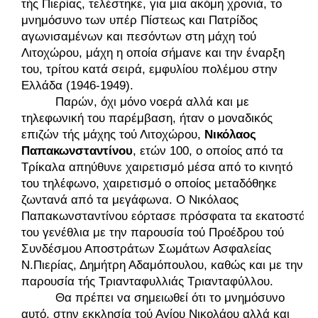
τής Πιερίας, τελέστηκε, για μια ακόμη χρονιά, το 
μνημόσυνο των υπέρ Πίστεως και Πατρίδος 
αγωνισαμένων και πεσόντων στη μάχη τού 
Λιτοχώρου, μάχη η οποία σήμανε και την έναρξη 
του, τρίτου κατά σειρά, εμφυλίου πολέμου στην 
Ελλάδα (1946-1949). 
Παρών, όχι μόνο νοερά αλλά και με 
τηλεφωνική του παρέμβαση, ήταν ο μοναδικός 
επιζών τής μάχης τού Λιτοχώρου, 
Νικόλαος 
Παπακωνσταντίνου
, ετών 100, ο οποίος από τα 
Τρίκαλα απηύθυνε χαιρετισμό μέσα από το κινητό 
του τηλέφωνο, χαιρετισμό ο οποίος μεταδόθηκε 
ζωντανά από τα μεγάφωνα. Ο Νικόλαος 
Παπακωνσταντίνου εόρτασε πρόσφατα τα εκατοστά 
του γενέθλια με την παρουσία τού Προέδρου τού 
Συνδέσμου Αποστράτων Σωμάτων Ασφαλείας 
Ν.Πιερίας, Δημήτρη Αδαμόπουλου, καθώς και με την 
παρουσία τής Τριανταφυλλιάς Τριανταφύλλου. 
Θα πρέπει να σημειωθεί ότι το μνημόσυνο 
αυτό, στην εκκλησία τού Αγίου Νικολάου αλλά και 