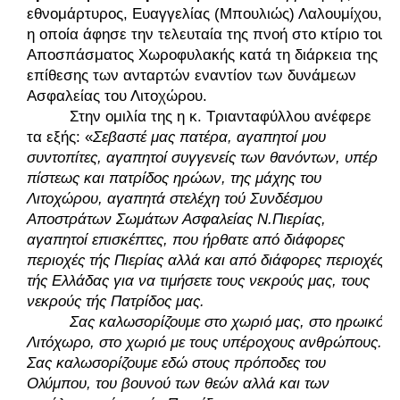
εθνομάρτυρος, Ευαγγελίας (Μπουλιώς) Λαλουμίχου, 
η οποία άφησε την τελευταία της πνοή στο κτίριο του 
Αποσπάσματος Χωροφυλακής κατά τη διάρκεια της 
επίθεσης των ανταρτών εναντίον των δυνάμεων 
Ασφαλείας του Λιτοχώρου. 
Στην ομιλία της η κ. Τριανταφύλλου ανέφερε 
τα εξής: «
Σεβαστέ μας πατέρα, αγαπητοί μου 
συντοπίτες, αγαπητοί συγγενείς των θανόντων, υπέρ 
πίστεως και πατρίδος ηρώων, της μάχης του 
Λιτοχώρου, αγαπητά στελέχη τού Συνδέσμου 
Αποστράτων Σωμάτων Ασφαλείας Ν.Πιερίας, 
αγαπητοί επισκέπτες, που ήρθατε από διάφορες 
περιοχές τής Πιερίας αλλά και από διάφορες περιοχές 
τής Ελλάδας για να τιμήσετε τους νεκρούς μας, τους 
νεκρούς τής Πατρίδος μας. 
Σας καλωσορίζουμε στο χωριό μας, στο ηρωικό 
Λιτόχωρο, στο χωριό με τους υπέροχους ανθρώπους. 
Σας καλωσορίζουμε εδώ στους πρόποδες του 
Ολύμπου, του βουνού των θεών αλλά και των 