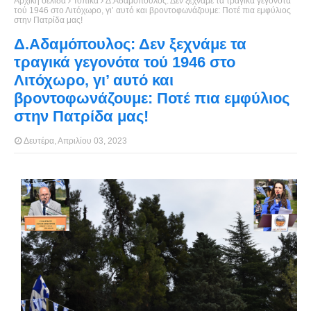
Αρχική σελίδα
Τοπικά
Δ.Αδαμόπουλος: Δεν ξεχνάμε τα τραγικά γεγονότα
τού 1946 στο Λιτόχωρο, γι’ αυτό και βροντοφωνάζουμε: Ποτέ πια εμφύλιος
στην Πατρίδα μας!
Δ.Αδαμόπουλος: Δεν ξεχνάμε τα
τραγικά γεγονότα τού 1946 στο
Λιτόχωρο, γι’ αυτό και
βροντοφωνάζουμε: Ποτέ πια εμφύλιος
στην Πατρίδα μας!
Δευτέρα, Απριλίου 03, 2023