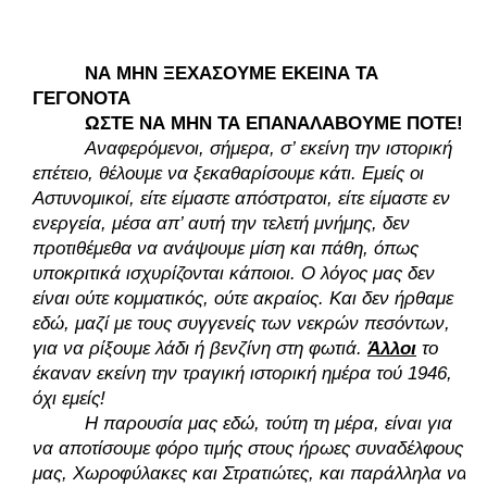
ΝΑ ΜΗΝ ΞΕΧΑΣΟΥΜΕ ΕΚΕΙΝΑ ΤΑ 
ΓΕΓΟΝΟΤΑ
ΩΣΤΕ ΝΑ ΜΗΝ ΤΑ ΕΠΑΝΑΛΑΒΟΥΜΕ ΠΟΤΕ! 
Αναφερόμενοι, σήμερα, σ’ εκείνη την ιστορική 
επέτειο, θέλουμε να ξεκαθαρίσουμε κάτι. Εμείς οι 
Αστυνομικοί, είτε είμαστε απόστρατοι, είτε είμαστε εν 
ενεργεία, μέσα απ’ αυτή την τελετή μνήμης, δεν 
προτιθέμεθα να ανάψουμε μίση και πάθη, όπως 
υποκριτικά ισχυρίζονται κάποιοι. Ο λόγος μας δεν 
είναι ούτε κομματικός, ούτε ακραίος. Και δεν ήρθαμε 
εδώ, μαζί με τους συγγενείς των νεκρών πεσόντων, 
για να ρίξουμε λάδι ή βενζίνη στη φωτιά. 
Άλλοι
 το 
έκαναν εκείνη την τραγική ιστορική ημέρα τού 1946, 
όχι εμείς! 
Η παρουσία μας εδώ, τούτη τη μέρα, είναι για 
να αποτίσουμε φόρο τιμής στους ήρωες συναδέλφους 
μας, Χωροφύλακες και Στρατιώτες, και παράλληλα να 