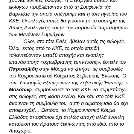
χρόνια, εθνικές εκλογές. Η διενέργεια αυτών των 
εκλογών προβλέπονταν από τη Συμφωνία τής 
Βάρκιζας την οποία υπέγραψε 
και
 η τότε ηγεσίας τού 
ΚΚΕ. Οι εκλογές αυτές θα γινόταν με το σύστημα της 
Απλής Αναλογικής και με την παρουσία παρατηρητών 
των Μεγάλων Συμμάχων. 
Όλοι, στο τότε ΕΑΜ, ήθελαν αυτές τις εκλογές. 
Όλοι, εκτός από το ΚΚΕ, το οποίο επειδή 
ταλαντεύονταν μεταξύ αποχής και ένοπλης 
επανάστασης «οχτωβριανης έμπνευσης», έστειλε τον 
Παρτσαλίδη
 στην Μόσχα να ζητήσει τις συμβουλές 
τού Κομμουνιστικού Κόμματος Σοβιετικής Ένωσης. Ο 
τότε Υπουργός Εξωτερικών της Σοβιετικής Ένωσης, ο 
Μολότωφ
, συμβούλευσε το τότε ΚΚΕ να συμμετάσχει 
στις εκλογές, στη φάση εκείνη. Και εάν στο τότε ΚΚΕ 
άκουγαν τη συμβουλή του, αυτή η αιματοχυσία θα είχε 
αποφευχθεί… Ωστόσο, το Κομμουνιστικό Κόμμα 
Ελλάδας αποφάσισε όχι απλώς αποχή αλλά ένοπλη 
κατάλυση του Κράτους ξεκινώντας από εδώ, από το 
Λιτόχωρο. 