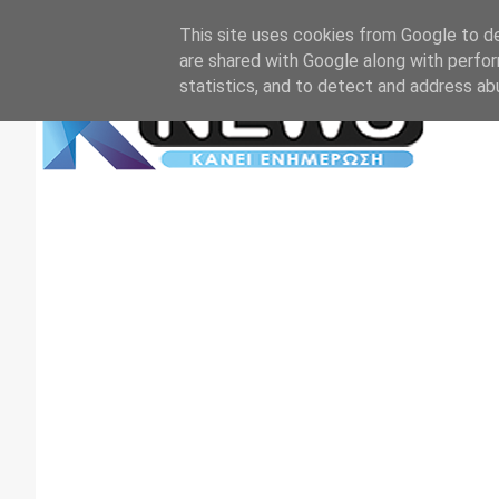
Αρχική
Επικοινωνία
Πρωτοσέλιδα
TV+RADIO
This site uses cookies from Google to del
are shared with Google along with perfor
statistics, and to detect and address ab