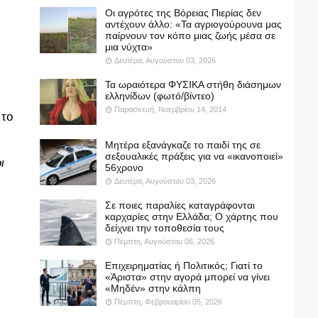
Οι αγρότες της Βόρειας Πιερίας δεν
αντέχουν άλλο: «Τα αγριογούρουνα μας
παίρνουν τον κόπο μιας ζωής μέσα σε
μια νύχτα»
Δευτέρα, Αυγούστου 03, 2026
Τα ωραιότερα ΦΥΣΙΚΑ στήθη διάσημων
ελληνίδων (φωτό/βίντεο)
Παρασκευή, Νοεμβρίου 14, 2014
 το
Μητέρα εξανάγκαζε το παιδί της σε
σεξουαλικές πράξεις για να «ικανοποιεί»
ι
56χρονο
Δευτέρα, Αυγούστου 03, 2026
Σε ποιες παραλίες καταγράφονται
καρχαρίες στην Ελλάδα; Ο χάρτης που
δείχνει την τοποθεσία τους
Πέμπτη, Αυγούστου 06, 2026
Επιχειρηματίας ή Πολιτικός; Γιατί το
«Άριστα» στην αγορά μπορεί να γίνει
«Μηδέν» στην κάλπη
Πέμπτη, Φεβρουαρίου 05, 2026