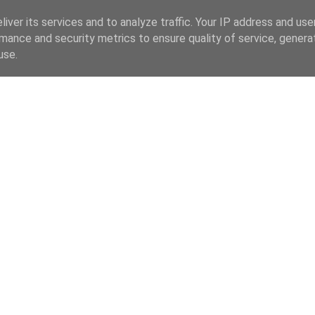
iver its services and to analyze traffic. Your IP address and us
mance and security metrics to ensure quality of service, gener
use.