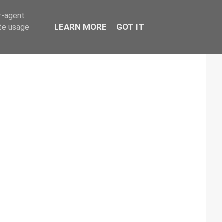
er-agent
LEARN MORE
GOT IT
ate usage