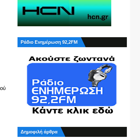
Ράδιο Ενημέρωση 92,2FM
φού
Δημοφιλή άρθρα