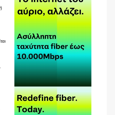
ν)
ται
ν
ι