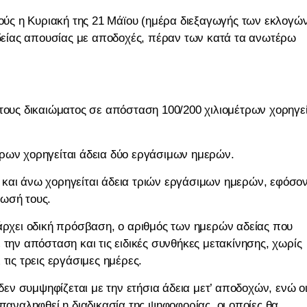
τούς η Κυριακή της 21 Μάϊου (ημέρα διεξαγωγής των εκλογώ
 αδείας απουσίας με αποδοχές, πέραν των κατά τα ανωτέρω
 τους δικαιώματος σε απόσταση 100/200 χιλιομέτρων χορηγεί
τρων χορηγείται άδεια δύο εργάσιμων ημερών.
 και άνω χορηγείται άδεια τριών εργάσιμων ημερών, εφόσο
λωσή τους.
πάρχει οδική πρόσβαση, ο αριθμός των ημερών αδείας που
 την απόσταση και τις ειδικές συνθήκες μετακίνησης, χωρίς
τις τρεις εργάσιμες ημέρες.
 δεν συμψηφίζεται με την ετήσια άδεια μετ’ αποδοχών, ενώ ο
επαναληφθεί η διαδικασία της ψηφοφορίας, οι οποίες θα