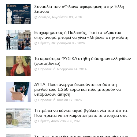
Συναυλία των «Φίλων» αφιερωμένη στην Έλλη
Σπανού
Δευτέρα, Αυγούστου 03, 2026
Επιχειρηματίας ή Πολιτικός; Γιατί το «Άριστα»
στην αγορά μπορεί να γίνει «Μηδέν» στην κάλπη
Πέμπτη, Φεβρουαρίου 05, 2026
Τα ωραιότερα ΦΥΣΙΚΑ στήθη διάσημων ελληνίδων
(φωτό/βίντεο)
Παρασκευή, Νοεμβρίου 14, 2014
ΔΥΠΑ: Ποιοι άνεργοι δικαιούνται επιδότηση
μισθού έως 1.250 ευρώ και πώς μπορούν να
υποβάλουν αίτηση
Παρασκευή, Ιουλίου 17, 2026
Τι πρέπει να κάνετε αφού βγάλετε νέα ταυτότητα:
Πού πρέπει να επικαιροποιήσετε τα στοιχεία σας
Πέμπτη, Αυγούστου 06, 2026
Σε ποιες παραλίες καταγράφονται καρχαρίες στην