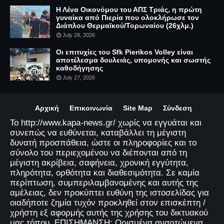
Η Λένα Οικονόμου του ΑΠΣ Τριάς, η πρώτη
γυναίκα από Πιερία που ολοκλήρωσε τον
Διάπλου Θερμαϊκού/Τορωναίου (26χλμ.)
July 28, 2026
Οι επιτυχίες του Sfk Pierikos Volley είναι
αποτέλεσμα δουλειάς, υπομονής και σωστής
καθοδήγησης
July 27, 2026
Αρχική
Επικοινωνία
Site Map
Σύνδεση
Το http://www.kapa-news.gr/ χωρίς να εγγυάται και
συνεπώς να ευθύνεται, καταβάλλει τη μέγιστη
δυνατή προσπάθεια, ώστε οι πληροφορίες και το
σύνολο του περιεχομένου να διέπονται από τη
μέγιστη ακρίβεια, σαφήνεια, χρονική εγγύτητα,
πληρότητα, ορθότητα και διαθεσιμότητα. Σε καμία
περίπτωση, συμπεριλαμβανομένης και αυτής της
αμέλειας, δεν προκύπτει ευθύνη της ιστοσελίδας για
οιαδήποτε ζημία τυχόν προκληθεί στον επισκέπτη /
χρήστη εξ αφορμής αυτής της χρήσης του δικτυακού
μας τόπου. ΕΠΙΣΗΜΑΝΣΗ: Ορισμένα αναρτώμενα