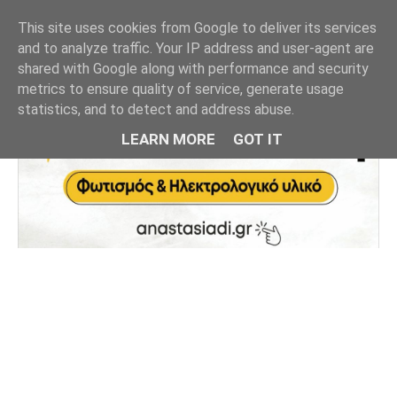
This site uses cookies from Google to deliver its services
and to analyze traffic. Your IP address and user-agent are
shared with Google along with performance and security
metrics to ensure quality of service, generate usage
statistics, and to detect and address abuse.
LEARN MORE
GOT IT