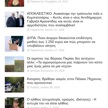
Παρασκευή, Νοεμβρίου 14, 2014
ΑΠΟΚΛΕΙΣΤΙΚΟ: Ανακάτεψε την τράπουλα πάλι ο
Κομπατσιάρης – Αυτός είναι ο νέος Αντιδήμαρχος
Γαβριήλ Αμανατίδης και αυτές είναι οι
αρμοδιότητες που αναλαμβάνει!
Παρασκευή, Ιουλίου 31, 2026
ΔΥΠΑ: Ποιοι άνεργοι δικαιούνται επιδότηση
μισθού έως 1.250 ευρώ και πώς μπορούν να
υποβάλουν αίτηση
Παρασκευή, Ιουλίου 17, 2026
Οι αγρότες της Βόρειας Πιερίας δεν αντέχουν
άλλο: «Τα αγριογούρουνα μας παίρνουν τον κόπο
μιας ζωής μέσα σε μια νύχτα»
Δευτέρα, Αυγούστου 03, 2026
Κατερίνη: Βρέθηκε νεκρός στον Πέλεκα 79χρονος
που αγνοούνταν
Τετάρτη, Ιουλίου 08, 2026
Ο ηλίθιος (ετυμολογία, ορισμός, ιδιότητες) - Η
ευτυχία του να είσαι ηλίθιος
Δευτέρα, Μαΐου 11, 2026