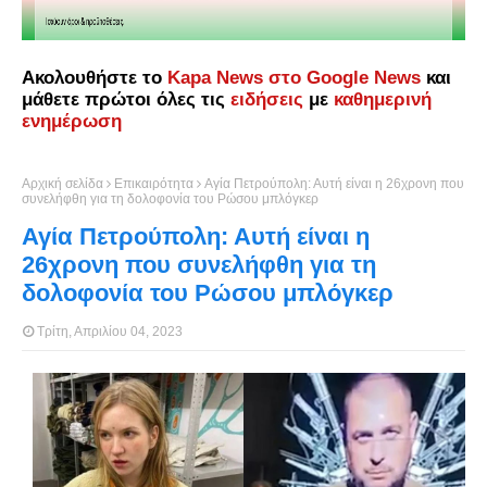
Ακολουθήστε το
Kapa News στο Google News
και
μάθετε πρώτοι όλες τις
ειδήσεις
με
καθημερινή
ενημέρωση
Αρχική σελίδα
Επικαιρότητα
Αγία Πετρούπολη: Αυτή είναι η 26χρονη που
συνελήφθη για τη δολοφονία του Ρώσου μπλόγκερ
Αγία Πετρούπολη: Αυτή είναι η
26χρονη που συνελήφθη για τη
δολοφονία του Ρώσου μπλόγκερ
Τρίτη, Απριλίου 04, 2023