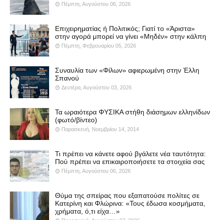
Πέμπτη, Αυγούστου 06, 2026
Επιχειρηματίας ή Πολιτικός; Γιατί το «Άριστα»
στην αγορά μπορεί να γίνει «Μηδέν» στην κάλπη
Πέμπτη, Φεβρουαρίου 05, 2026
Συναυλία των «Φίλων» αφιερωμένη στην Έλλη
Σπανού
Δευτέρα, Αυγούστου 03, 2026
Τα ωραιότερα ΦΥΣΙΚΑ στήθη διάσημων ελληνίδων
(φωτό/βίντεο)
Παρασκευή, Νοεμβρίου 14, 2014
Τι πρέπει να κάνετε αφού βγάλετε νέα ταυτότητα:
Πού πρέπει να επικαιροποιήσετε τα στοιχεία σας
Πέμπτη, Αυγούστου 06, 2026
Θύμα της σπείρας που εξαπατούσε πολίτες σε
Κατερίνη και Φλώρινα: «Τους έδωσα κοσμήματα,
χρήματα, ό,τι είχα…»