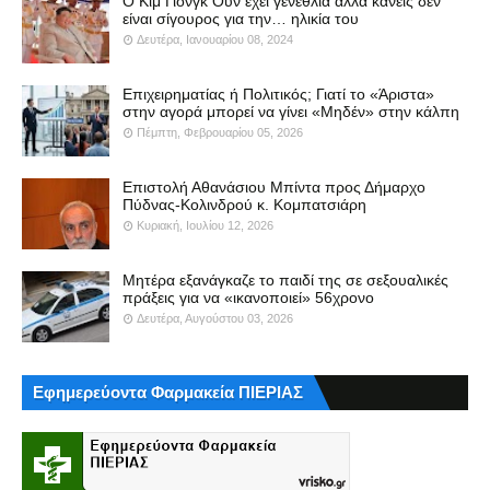
Ο Κιμ Γιονγκ Ουν έχει γενέθλια αλλά κανείς δεν
είναι σίγουρος για την… ηλικία του
Δευτέρα, Ιανουαρίου 08, 2024
Επιχειρηματίας ή Πολιτικός; Γιατί το «Άριστα»
στην αγορά μπορεί να γίνει «Μηδέν» στην κάλπη
Πέμπτη, Φεβρουαρίου 05, 2026
Επιστολή Αθανάσιου Μπίντα προς Δήμαρχο
Πύδνας-Κολινδρού κ. Κομπατσιάρη
Κυριακή, Ιουλίου 12, 2026
Μητέρα εξανάγκαζε το παιδί της σε σεξουαλικές
πράξεις για να «ικανοποιεί» 56χρονο
Δευτέρα, Αυγούστου 03, 2026
Εφημερεύοντα Φαρμακεία ΠΙΕΡΙΑΣ