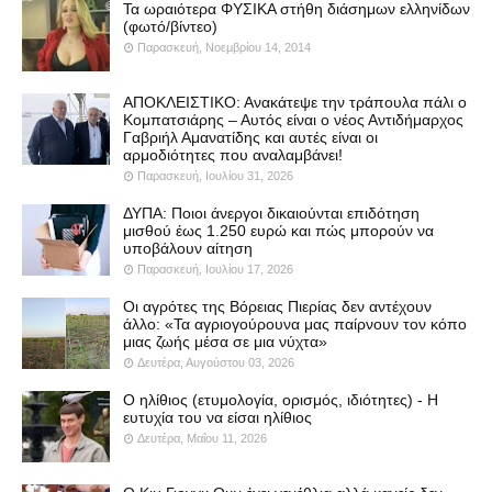
Τα ωραιότερα ΦΥΣΙΚΑ στήθη διάσημων ελληνίδων
(φωτό/βίντεο)
Παρασκευή, Νοεμβρίου 14, 2014
ΑΠΟΚΛΕΙΣΤΙΚΟ: Ανακάτεψε την τράπουλα πάλι ο
Κομπατσιάρης – Αυτός είναι ο νέος Αντιδήμαρχος
Γαβριήλ Αμανατίδης και αυτές είναι οι
αρμοδιότητες που αναλαμβάνει!
Παρασκευή, Ιουλίου 31, 2026
ΔΥΠΑ: Ποιοι άνεργοι δικαιούνται επιδότηση
μισθού έως 1.250 ευρώ και πώς μπορούν να
υποβάλουν αίτηση
Παρασκευή, Ιουλίου 17, 2026
Οι αγρότες της Βόρειας Πιερίας δεν αντέχουν
άλλο: «Τα αγριογούρουνα μας παίρνουν τον κόπο
μιας ζωής μέσα σε μια νύχτα»
Δευτέρα, Αυγούστου 03, 2026
Ο ηλίθιος (ετυμολογία, ορισμός, ιδιότητες) - Η
ευτυχία του να είσαι ηλίθιος
Δευτέρα, Μαΐου 11, 2026