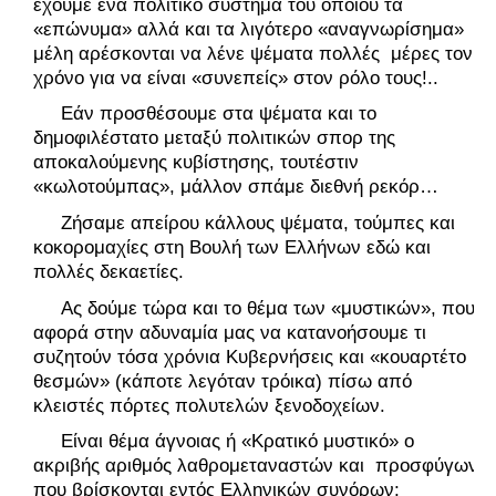
έχουμε ένα πολιτικό σύστημα του οποίου τα 
«επώνυμα» αλλά και τα λιγότερο «αναγνωρίσημα» 
μέλη αρέσκονται να λένε ψέματα πολλές  μέρες τον 
χρόνο για να είναι «συνεπείς» στον ρόλο τους!..
     Εάν προσθέσουμε στα ψέματα και το 
δημοφιλέστατο μεταξύ πολιτικών σπορ της 
αποκαλούμενης κυβίστησης, τουτέστιν 
«κωλοτούμπας», μάλλον σπάμε διεθνή ρεκόρ…
     Ζήσαμε απείρου κάλλους ψέματα, τούμπες και 
κοκορομαχίες στη Βουλή των Ελλήνων εδώ και 
πολλές δεκαετίες.
     Ας δούμε τώρα και το θέμα των «μυστικών», που 
αφορά στην αδυναμία μας να κατανοήσουμε τι 
συζητούν τόσα χρόνια Κυβερνήσεις και «κουαρτέτο 
θεσμών» (κάποτε λεγόταν τρόικα) πίσω από 
κλειστές πόρτες πολυτελών ξενοδοχείων. 
     Είναι θέμα άγνοιας ή «Κρατικό μυστικό» ο 
ακριβής αριθμός λαθρομεταναστών και  προσφύγων 
που βρίσκονται εντός Ελληνικών συνόρων;