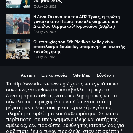
και μποϊκοτάζ
July 29, 2026
Η Λένα Οικονόμου του ΑΠΣ Τριάς, η πρώτη
γυναίκα από Πιερία που ολοκλήρωσε τον
Διάπλου Θερμαϊκού/Τορωναίου (26χλμ.)
July 28, 2026
Οι επιτυχίες του Sfk Pierikos Volley είναι
αποτέλεσμα δουλειάς, υπομονής και σωστής
καθοδήγησης
July 27, 2026
Αρχική
Επικοινωνία
Site Map
Σύνδεση
Το http://www.kapa-news.gr/ χωρίς να εγγυάται και
συνεπώς να ευθύνεται, καταβάλλει τη μέγιστη
δυνατή προσπάθεια, ώστε οι πληροφορίες και το
σύνολο του περιεχομένου να διέπονται από τη
μέγιστη ακρίβεια, σαφήνεια, χρονική εγγύτητα,
πληρότητα, ορθότητα και διαθεσιμότητα. Σε καμία
περίπτωση, συμπεριλαμβανομένης και αυτής της
αμέλειας, δεν προκύπτει ευθύνη της ιστοσελίδας για
οιαδήποτε ζημία τυχόν προκληθεί στον επισκέπτη /