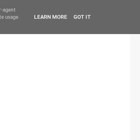
er-agent
LEARN MORE
GOT IT
ate usage