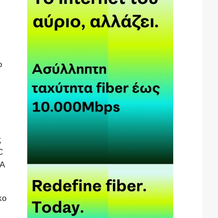
ο
ς
C
 Α
κο