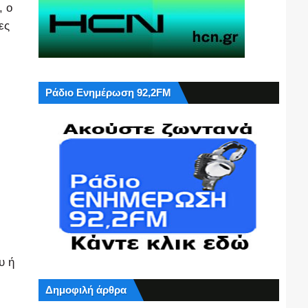
, ο
ες
Ράδιο Ενημέρωση 92,2FM
υ ή
Δημοφιλή άρθρα