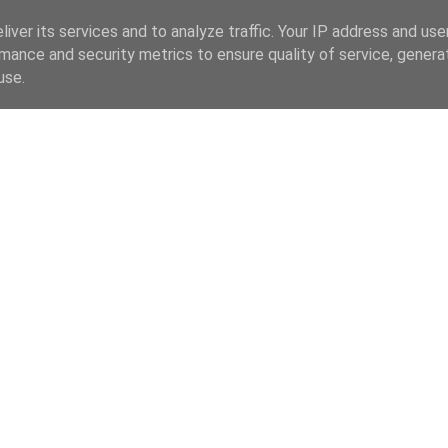
iver its services and to analyze traffic. Your IP address and us
mance and security metrics to ensure quality of service, gener
use.