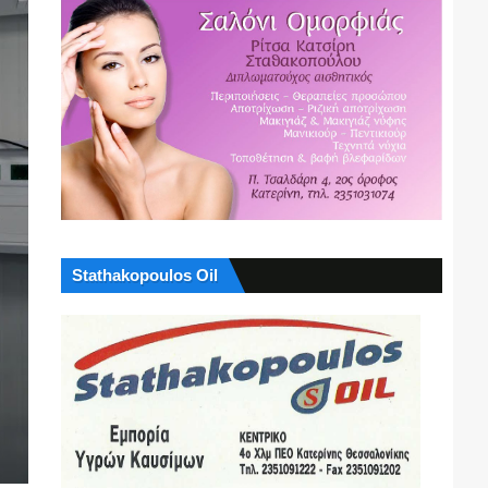
Stathakopoulos Oil