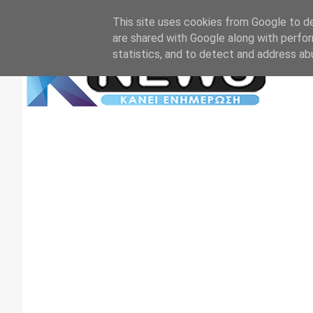
Αρχική
Επικοινωνία
Πρωτοσέλιδα
TV+RADIO
This site uses cookies from Google to del
are shared with Google along with perfor
statistics, and to detect and address ab