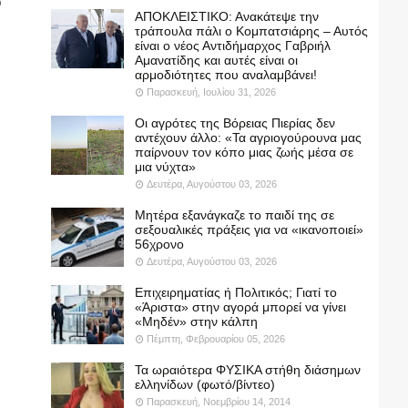
ο
ΑΠΟΚΛΕΙΣΤΙΚΟ: Ανακάτεψε την
τράπουλα πάλι ο Κομπατσιάρης – Αυτός
είναι ο νέος Αντιδήμαρχος Γαβριήλ
Αμανατίδης και αυτές είναι οι
αρμοδιότητες που αναλαμβάνει!
Παρασκευή, Ιουλίου 31, 2026
Οι αγρότες της Βόρειας Πιερίας δεν
αντέχουν άλλο: «Τα αγριογούρουνα μας
παίρνουν τον κόπο μιας ζωής μέσα σε
μια νύχτα»
Δευτέρα, Αυγούστου 03, 2026
Μητέρα εξανάγκαζε το παιδί της σε
σεξουαλικές πράξεις για να «ικανοποιεί»
56χρονο
Δευτέρα, Αυγούστου 03, 2026
Επιχειρηματίας ή Πολιτικός; Γιατί το
«Άριστα» στην αγορά μπορεί να γίνει
«Μηδέν» στην κάλπη
Πέμπτη, Φεβρουαρίου 05, 2026
Τα ωραιότερα ΦΥΣΙΚΑ στήθη διάσημων
ελληνίδων (φωτό/βίντεο)
Παρασκευή, Νοεμβρίου 14, 2014