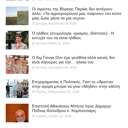
Οι αγρότες της Βόρειας Πιερίας δεν αντέχουν
άλλο: «Τα αγριογούρουνα μας παίρνουν τον κόπο
μιας ζωής μέσα σε μια νύχτα»
Δευτέρα, Αυγούστου 03, 2026
Ο ηλίθιος (ετυμολογία, ορισμός, ιδιότητες) - Η
ευτυχία του να είσαι ηλίθιος
Δευτέρα, Μαΐου 11, 2026
Ο Κιμ Γιονγκ Ουν έχει γενέθλια αλλά κανείς δεν
είναι σίγουρος για την… ηλικία του
Δευτέρα, Ιανουαρίου 08, 2024
Επιχειρηματίας ή Πολιτικός; Γιατί το «Άριστα»
στην αγορά μπορεί να γίνει «Μηδέν» στην κάλπη
Πέμπτη, Φεβρουαρίου 05, 2026
Επιστολή Αθανάσιου Μπίντα προς Δήμαρχο
Πύδνας-Κολινδρού κ. Κομπατσιάρη
Κυριακή, Ιουλίου 12, 2026