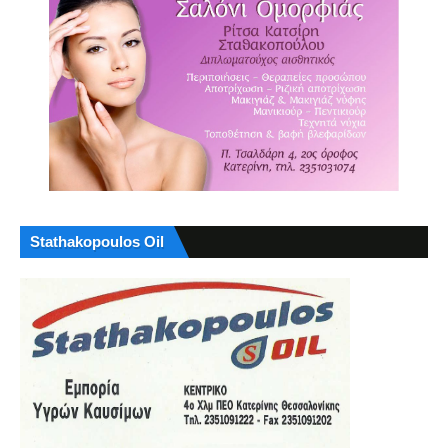
Stathakopoulos Oil