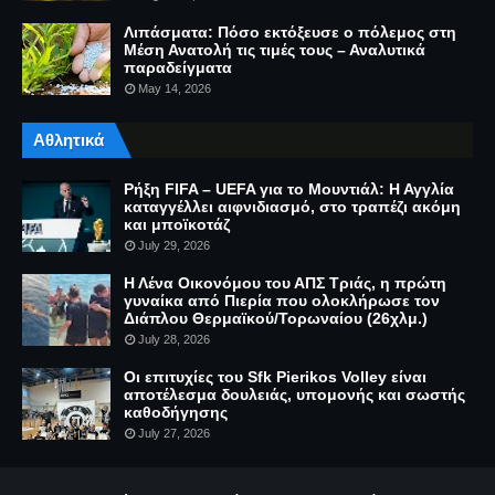
Λιπάσματα: Πόσο εκτόξευσε ο πόλεμος στη
Μέση Ανατολή τις τιμές τους – Αναλυτικά
παραδείγματα
May 14, 2026
Αθλητικά
Ρήξη FIFA – UEFA για το Μουντιάλ: Η Αγγλία
καταγγέλλει αιφνιδιασμό, στο τραπέζι ακόμη
και μποϊκοτάζ
July 29, 2026
Η Λένα Οικονόμου του ΑΠΣ Τριάς, η πρώτη
γυναίκα από Πιερία που ολοκλήρωσε τον
Διάπλου Θερμαϊκού/Τορωναίου (26χλμ.)
July 28, 2026
Οι επιτυχίες του Sfk Pierikos Volley είναι
αποτέλεσμα δουλειάς, υπομονής και σωστής
καθοδήγησης
July 27, 2026