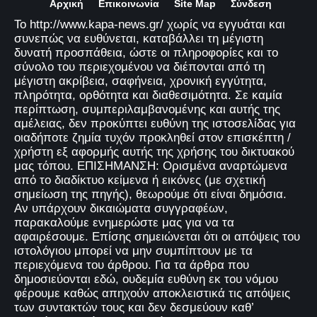
Αρχική
Επικοινωνία
Site Map
Σύνδεση
Το http://www.kapa-news.gr/ χωρίς να εγγυάται και
συνεπώς να ευθύνεται, καταβάλλει τη μέγιστη
δυνατή προσπάθεια, ώστε οι πληροφορίες και το
σύνολο του περιεχομένου να διέπονται από τη
μέγιστη ακρίβεια, σαφήνεια, χρονική εγγύτητα,
πληρότητα, ορθότητα και διαθεσιμότητα. Σε καμία
περίπτωση, συμπεριλαμβανομένης και αυτής της
αμέλειας, δεν προκύπτει ευθύνη της ιστοσελίδας για
οιαδήποτε ζημία τυχόν προκληθεί στον επισκέπτη /
χρήστη εξ αφορμής αυτής της χρήσης του δικτυακού
μας τόπου. ΕΠΙΣΗΜΑΝΣΗ: Ορισμένα αναρτώμενα
από το διαδίκτυο κείμενα ή εικόνες (με σχετική
σημείωση της πηγής), θεωρούμε ότι είναι δημόσια.
Αν υπάρχουν δικαιώματα συγγραφέων,
παρακαλούμε ενημερώστε μας για να τα
αφαιρέσουμε. Επίσης σημειώνεται ότι οι απόψεις του
ιστολόγιου μπορεί να μην συμπίπτουν με τα
περιεχόμενα του άρθρου. Για τα άρθρα που
δημοσιεύονται εδώ, ουδεμία ευθύνη εκ του νόμου
φέρουμε καθώς απηχούν αποκλειστικά τις απόψεις
των συντακτών τους και δεν δεσμεύουν καθ’