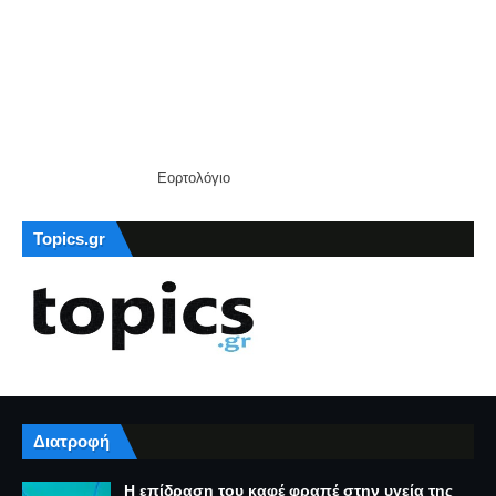
Εορτολόγιο
Topics.gr
Διατροφή
Η επίδραση του καφέ φραπέ στην υγεία της