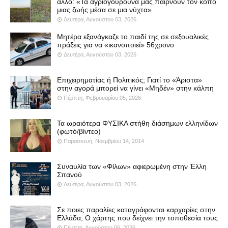
άλλο: «Τα αγριογούρουνα μας παίρνουν τον κόπο
μιας ζωής μέσα σε μια νύχτα»
Δευτέρα, Αυγούστου 03, 2026
Μητέρα εξανάγκαζε το παιδί της σε σεξουαλικές
πράξεις για να «ικανοποιεί» 56χρονο
Δευτέρα, Αυγούστου 03, 2026
Επιχειρηματίας ή Πολιτικός; Γιατί το «Άριστα»
στην αγορά μπορεί να γίνει «Μηδέν» στην κάλπη
Πέμπτη, Φεβρουαρίου 05, 2026
Τα ωραιότερα ΦΥΣΙΚΑ στήθη διάσημων ελληνίδων
(φωτό/βίντεο)
Παρασκευή, Νοεμβρίου 14, 2014
Συναυλία των «Φίλων» αφιερωμένη στην Έλλη
Σπανού
Δευτέρα, Αυγούστου 03, 2026
Σε ποιες παραλίες καταγράφονται καρχαρίες στην
Ελλάδα; Ο χάρτης που δείχνει την τοποθεσία τους
Πέμπτη, Αυγούστου 06, 2026