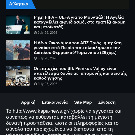
Αθλητικά
Ρήξη FIFA – UEFA για το Μουντιάλ: Η Αγγλία
καταγγέλλει αιφνιδιασμό, στο τραπέζι ακόμη
και μποϊκοτάζ
July 29, 2026
Η Λένα Οικονόμου του ΑΠΣ Τριάς, η πρώτη
γυναίκα από Πιερία που ολοκλήρωσε τον
Διάπλου Θερμαϊκού/Τορωναίου (26χλμ.)
July 28, 2026
Οι επιτυχίες του Sfk Pierikos Volley είναι
αποτέλεσμα δουλειάς, υπομονής και σωστής
καθοδήγησης
July 27, 2026
Αρχική
Επικοινωνία
Site Map
Σύνδεση
Το http://www.kapa-news.gr/ χωρίς να εγγυάται και
συνεπώς να ευθύνεται, καταβάλλει τη μέγιστη
δυνατή προσπάθεια, ώστε οι πληροφορίες και το
σύνολο του περιεχομένου να διέπονται από τη