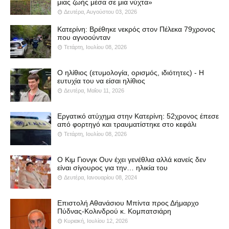
μιας ζωής μέσα σε μια νύχτα»
Δευτέρα, Αυγούστου 03, 2026
Κατερίνη: Βρέθηκε νεκρός στον Πέλεκα 79χρονος
που αγνοούνταν
Τετάρτη, Ιουλίου 08, 2026
Ο ηλίθιος (ετυμολογία, ορισμός, ιδιότητες) - Η
ευτυχία του να είσαι ηλίθιος
Δευτέρα, Μαΐου 11, 2026
Εργατικό ατύχημα στην Κατερίνη: 52χρονος έπεσε
από φορτηγό και τραυματίστηκε στο κεφάλι
Τετάρτη, Ιουλίου 08, 2026
Ο Κιμ Γιονγκ Ουν έχει γενέθλια αλλά κανείς δεν
είναι σίγουρος για την… ηλικία του
Δευτέρα, Ιανουαρίου 08, 2024
Επιστολή Αθανάσιου Μπίντα προς Δήμαρχο
Πύδνας-Κολινδρού κ. Κομπατσιάρη
Κυριακή, Ιουλίου 12, 2026