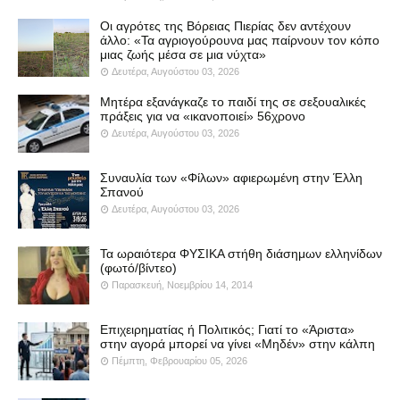
Οι αγρότες της Βόρειας Πιερίας δεν αντέχουν
άλλο: «Τα αγριογούρουνα μας παίρνουν τον κόπο
μιας ζωής μέσα σε μια νύχτα»
Δευτέρα, Αυγούστου 03, 2026
Μητέρα εξανάγκαζε το παιδί της σε σεξουαλικές
πράξεις για να «ικανοποιεί» 56χρονο
Δευτέρα, Αυγούστου 03, 2026
Συναυλία των «Φίλων» αφιερωμένη στην Έλλη
Σπανού
Δευτέρα, Αυγούστου 03, 2026
Τα ωραιότερα ΦΥΣΙΚΑ στήθη διάσημων ελληνίδων
(φωτό/βίντεο)
Παρασκευή, Νοεμβρίου 14, 2014
Επιχειρηματίας ή Πολιτικός; Γιατί το «Άριστα»
στην αγορά μπορεί να γίνει «Μηδέν» στην κάλπη
Πέμπτη, Φεβρουαρίου 05, 2026