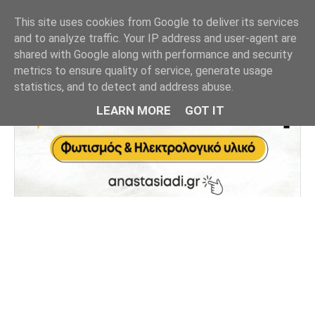
This site uses cookies from Google to deliver its services
and to analyze traffic. Your IP address and user-agent are
shared with Google along with performance and security
metrics to ensure quality of service, generate usage
statistics, and to detect and address abuse.
LEARN MORE
GOT IT