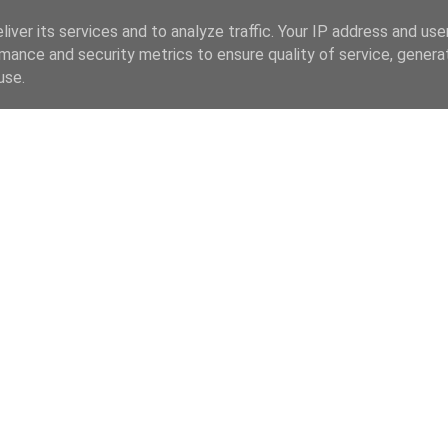
iver its services and to analyze traffic. Your IP address and us
mance and security metrics to ensure quality of service, gener
use.