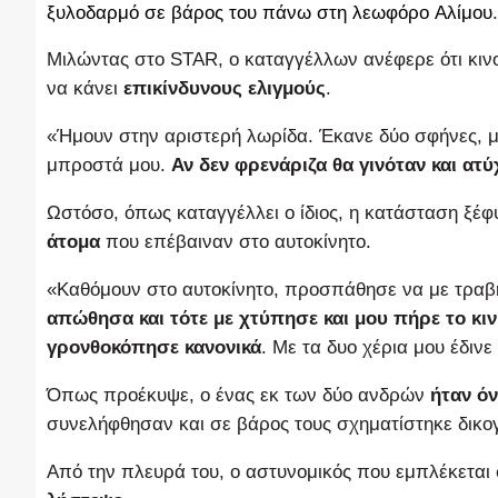
ξυλοδαρμό σε βάρος του πάνω στη λεωφόρο
Αλίμου
.
Μιλώντας στο STAR, ο καταγγέλλων ανέφερε ότι κινο
να κάνει
επικίνδυνους ελιγμούς
.
«Ήμουν στην αριστερή λωρίδα. Έκανε δύο σφήνες, 
μπροστά μου.
Αν δεν φρενάριζα θα γινόταν και ατ
Ωστόσο, όπως καταγγέλλει ο ίδιος, η κατάσταση ξέ
άτομα
που επέβαιναν στο αυτοκίνητο.
«Καθόμουν στο αυτοκίνητο, προσπάθησε να με τραβήξ
απώθησα και τότε με χτύπησε και μου πήρε το κι
γρονθοκόπησε κανονικά
. Με τα δυο χέρια μου έδιν
Όπως προέκυψε, ο ένας εκ των δύο ανδρών
ήταν ό
συνελήφθησαν και σε βάρος τους σχηματίστηκε δικο
Από την πλευρά του, ο αστυνομικός που εμπλέκεται 