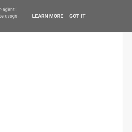
er-agent
LEARN MORE
GOT IT
ate usage