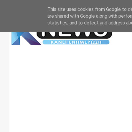
Αρχική
Επικοινωνία
Πρωτοσέλιδα
TV+RADIO
This site uses cookies from Google to del
are shared with Google along with perfor
statistics, and to detect and address ab