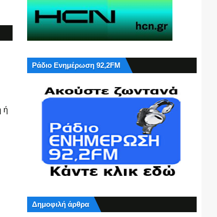
Ράδιο Ενημέρωση 92,2FM
 ή
Δημοφιλή άρθρα