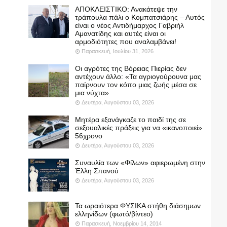
ΑΠΟΚΛΕΙΣΤΙΚΟ: Ανακάτεψε την
τράπουλα πάλι ο Κομπατσιάρης – Αυτός
είναι ο νέος Αντιδήμαρχος Γαβριήλ
Αμανατίδης και αυτές είναι οι
αρμοδιότητες που αναλαμβάνει!
Παρασκευή, Ιουλίου 31, 2026
Οι αγρότες της Βόρειας Πιερίας δεν
αντέχουν άλλο: «Τα αγριογούρουνα μας
παίρνουν τον κόπο μιας ζωής μέσα σε
μια νύχτα»
Δευτέρα, Αυγούστου 03, 2026
Μητέρα εξανάγκαζε το παιδί της σε
σεξουαλικές πράξεις για να «ικανοποιεί»
56χρονο
Δευτέρα, Αυγούστου 03, 2026
Συναυλία των «Φίλων» αφιερωμένη στην
Έλλη Σπανού
Δευτέρα, Αυγούστου 03, 2026
Τα ωραιότερα ΦΥΣΙΚΑ στήθη διάσημων
ελληνίδων (φωτό/βίντεο)
Παρασκευή, Νοεμβρίου 14, 2014