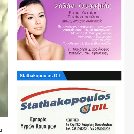
Stathakopoulos Oil
α