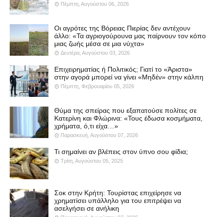
Πέμπτη, Αυγούστου 06, 2026
Οι αγρότες της Βόρειας Πιερίας δεν αντέχουν
άλλο: «Τα αγριογούρουνα μας παίρνουν τον κόπο
μιας ζωής μέσα σε μια νύχτα»
Δευτέρα, Αυγούστου 03, 2026
Επιχειρηματίας ή Πολιτικός; Γιατί το «Άριστα»
στην αγορά μπορεί να γίνει «Μηδέν» στην κάλπη
Πέμπτη, Φεβρουαρίου 05, 2026
Θύμα της σπείρας που εξαπατούσε πολίτες σε
Κατερίνη και Φλώρινα: «Τους έδωσα κοσμήματα,
χρήματα, ό,τι είχα…»
Παρασκευή, Αυγούστου 07, 2026
Τι σημαίνει αν βλέπεις στον ύπνο σου φίδια;
Τρίτη, Αυγούστου 05, 2025
Σοκ στην Κρήτη: Τουρίστας επιχείρησε να
χρηματίσει υπάλληλο για του επιτρέψει να
ασελγήσει σε ανήλικη