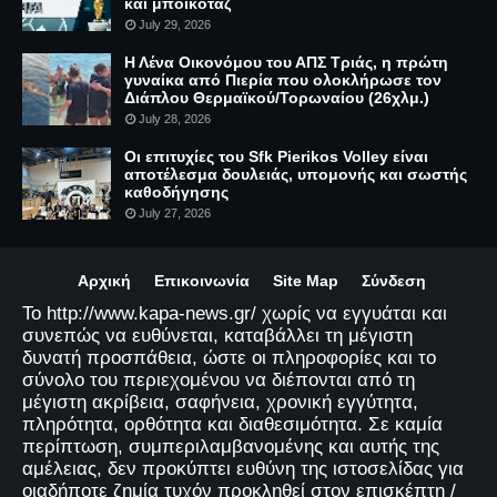
και μποϊκοτάζ
July 29, 2026
Η Λένα Οικονόμου του ΑΠΣ Τριάς, η πρώτη
γυναίκα από Πιερία που ολοκλήρωσε τον
Διάπλου Θερμαϊκού/Τορωναίου (26χλμ.)
July 28, 2026
Οι επιτυχίες του Sfk Pierikos Volley είναι
αποτέλεσμα δουλειάς, υπομονής και σωστής
καθοδήγησης
July 27, 2026
Αρχική
Επικοινωνία
Site Map
Σύνδεση
Το http://www.kapa-news.gr/ χωρίς να εγγυάται και
συνεπώς να ευθύνεται, καταβάλλει τη μέγιστη
δυνατή προσπάθεια, ώστε οι πληροφορίες και το
σύνολο του περιεχομένου να διέπονται από τη
μέγιστη ακρίβεια, σαφήνεια, χρονική εγγύτητα,
πληρότητα, ορθότητα και διαθεσιμότητα. Σε καμία
περίπτωση, συμπεριλαμβανομένης και αυτής της
αμέλειας, δεν προκύπτει ευθύνη της ιστοσελίδας για
οιαδήποτε ζημία τυχόν προκληθεί στον επισκέπτη /