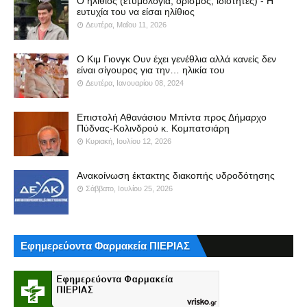
Ο ηλίθιος (ετυμολογία, ορισμός, ιδιότητες) - Η
ευτυχία του να είσαι ηλίθιος
Δευτέρα, Μαΐου 11, 2026
Ο Κιμ Γιονγκ Ουν έχει γενέθλια αλλά κανείς δεν
είναι σίγουρος για την… ηλικία του
Δευτέρα, Ιανουαρίου 08, 2024
Επιστολή Αθανάσιου Μπίντα προς Δήμαρχο
Πύδνας-Κολινδρού κ. Κομπατσιάρη
Κυριακή, Ιουλίου 12, 2026
Ανακοίνωση έκτακτης διακοπής υδροδότησης
Σάββατο, Ιουλίου 25, 2026
Εφημερεύοντα Φαρμακεία ΠΙΕΡΙΑΣ