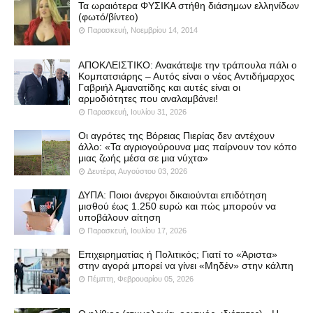
Τα ωραιότερα ΦΥΣΙΚΑ στήθη διάσημων ελληνίδων
(φωτό/βίντεο)
Παρασκευή, Νοεμβρίου 14, 2014
ΑΠΟΚΛΕΙΣΤΙΚΟ: Ανακάτεψε την τράπουλα πάλι ο
Κομπατσιάρης – Αυτός είναι ο νέος Αντιδήμαρχος
Γαβριήλ Αμανατίδης και αυτές είναι οι
αρμοδιότητες που αναλαμβάνει!
Παρασκευή, Ιουλίου 31, 2026
Οι αγρότες της Βόρειας Πιερίας δεν αντέχουν
άλλο: «Τα αγριογούρουνα μας παίρνουν τον κόπο
μιας ζωής μέσα σε μια νύχτα»
Δευτέρα, Αυγούστου 03, 2026
ΔΥΠΑ: Ποιοι άνεργοι δικαιούνται επιδότηση
μισθού έως 1.250 ευρώ και πώς μπορούν να
υποβάλουν αίτηση
Παρασκευή, Ιουλίου 17, 2026
Επιχειρηματίας ή Πολιτικός; Γιατί το «Άριστα»
στην αγορά μπορεί να γίνει «Μηδέν» στην κάλπη
Πέμπτη, Φεβρουαρίου 05, 2026