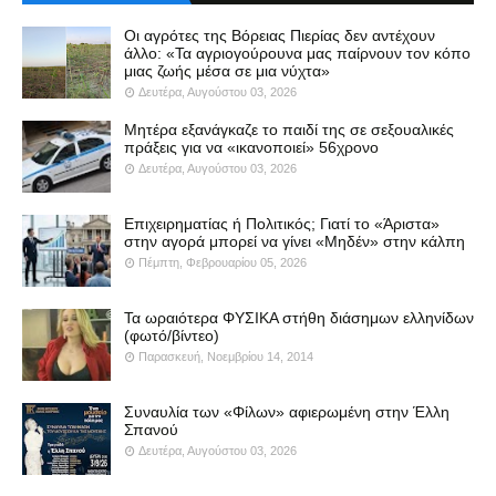
Οι αγρότες της Βόρειας Πιερίας δεν αντέχουν
άλλο: «Τα αγριογούρουνα μας παίρνουν τον κόπο
μιας ζωής μέσα σε μια νύχτα»
Δευτέρα, Αυγούστου 03, 2026
Μητέρα εξανάγκαζε το παιδί της σε σεξουαλικές
πράξεις για να «ικανοποιεί» 56χρονο
Δευτέρα, Αυγούστου 03, 2026
Επιχειρηματίας ή Πολιτικός; Γιατί το «Άριστα»
στην αγορά μπορεί να γίνει «Μηδέν» στην κάλπη
Πέμπτη, Φεβρουαρίου 05, 2026
Τα ωραιότερα ΦΥΣΙΚΑ στήθη διάσημων ελληνίδων
(φωτό/βίντεο)
Παρασκευή, Νοεμβρίου 14, 2014
Συναυλία των «Φίλων» αφιερωμένη στην Έλλη
Σπανού
Δευτέρα, Αυγούστου 03, 2026