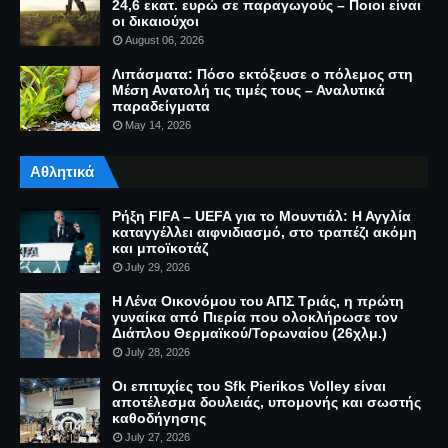
24,6 εκατ. ευρώ σε παραγωγούς – Ποιοι είναι
οι δικαιούχοι
August 06, 2026
Λιπάσματα: Πόσο εκτόξευσε ο πόλεμος στη
Μέση Ανατολή τις τιμές τους – Αναλυτικά
παραδείγματα
May 14, 2026
Αθλητικά
Ρήξη FIFA – UEFA για το Μουντιάλ: Η Αγγλία
καταγγέλλει αιφνιδιασμό, στο τραπέζι ακόμη
και μποϊκοτάζ
July 29, 2026
Η Λένα Οικονόμου του ΑΠΣ Τριάς, η πρώτη
γυναίκα από Πιερία που ολοκλήρωσε τον
Διάπλου Θερμαϊκού/Τορωναίου (26χλμ.)
July 28, 2026
Οι επιτυχίες του Sfk Pierikos Volley είναι
αποτέλεσμα δουλειάς, υπομονής και σωστής
καθοδήγησης
July 27, 2026