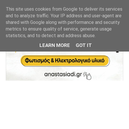
This site uses cookies from Google to deliver its services
and to analyze traffic. Your IP address and user-agent are
shared with Google along with performance and security
metrics to ensure quality of service, generate usage
statistics, and to detect and address abuse.
LEARN MORE
GOT IT