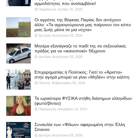
αρμοδιότητες που αναλαμβάνει!
Παρασκευή, Ιουλίου 31, 2026
Οι αγρότες της Βόρειας Πιερίας δεν αντέχουν
άλλο: «Τα αγριογούρουνα μας παίρνουν τον κόπο
μιας ζωής μέσα σε μια νύχτα»
Δευτέρα, Αυγούστου 03, 2026
Μητέρα εξανάγκαζε το παιδί της σε σεξουαλικές
πράξεις για να «ικανοποιεί» 56χρονο
Δευτέρα, Αυγούστου 03, 2026
Επιχειρηματίας ή Πολιτικός; Γιατί το «Άριστα»
στην αγορά μπορεί να γίνει «Μηδέν» στην κάλπη
Πέμπτη, Φεβρουαρίου 05, 2026
Τα ωραιότερα ΦΥΣΙΚΑ στήθη διάσημων ελληνίδων
(φωτό/βίντεο)
Παρασκευή, Νοεμβρίου 14, 2014
Συναυλία των «Φίλων» αφιερωμένη στην Έλλη
Σπανού
Δευτέρα, Αυγούστου 03, 2026