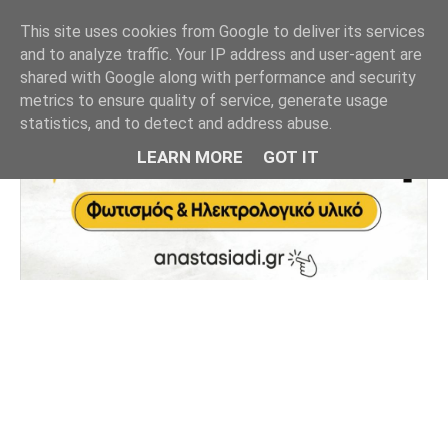
This site uses cookies from Google to deliver its services
and to analyze traffic. Your IP address and user-agent are
shared with Google along with performance and security
metrics to ensure quality of service, generate usage
statistics, and to detect and address abuse.
LEARN MORE
GOT IT