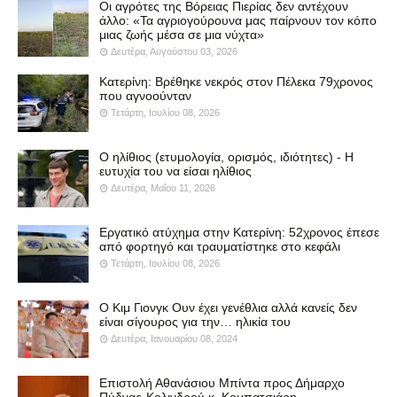
Οι αγρότες της Βόρειας Πιερίας δεν αντέχουν
άλλο: «Τα αγριογούρουνα μας παίρνουν τον κόπο
μιας ζωής μέσα σε μια νύχτα»
Δευτέρα, Αυγούστου 03, 2026
Κατερίνη: Βρέθηκε νεκρός στον Πέλεκα 79χρονος
που αγνοούνταν
Τετάρτη, Ιουλίου 08, 2026
Ο ηλίθιος (ετυμολογία, ορισμός, ιδιότητες) - Η
ευτυχία του να είσαι ηλίθιος
Δευτέρα, Μαΐου 11, 2026
Εργατικό ατύχημα στην Κατερίνη: 52χρονος έπεσε
από φορτηγό και τραυματίστηκε στο κεφάλι
Τετάρτη, Ιουλίου 08, 2026
Ο Κιμ Γιονγκ Ουν έχει γενέθλια αλλά κανείς δεν
είναι σίγουρος για την… ηλικία του
Δευτέρα, Ιανουαρίου 08, 2024
Επιστολή Αθανάσιου Μπίντα προς Δήμαρχο