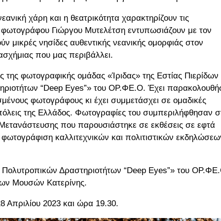
εανική χάρη και η θεατρικότητα χαρακτηρίζουν τις
υ φωτογράφου Γιώργου Μυτελέτση εντυπωσιάζουν με τον
ύν μικρές νησίδες αυθεντικής νεανικής ομορφιάς στον
ασχήμιας που μας περιβάλλει.
 της φωτογραφικής ομάδας «Ίριδας» της Εστίας Πιερίδων
ηριοτήτων “Deep Eyes”» του ΟΡ.ΦΕ.Ο. Έχει παρακολουθή
μένους φωτογράφους κι έχει συμμετάσχει σε ομαδικές
 πόλεις της Ελλάδος. Φωτογραφίες του συμπεριλήφθησαν σ
ού Μετανάστευσης που παρουσιάστηκε σε εκθέσεις σε εφτά
τη φωτογράφιση καλλιτεχνικών και πολιτιστικών εκδηλώσ
ο Πολυτροπικών Δραστηριοτήτων “Deep Eyes”» του ΟΡ.ΦΕ.
ερίδων Μουσών Κατερίνης.
28 Απριλίου 2023 και ώρα 19.30.