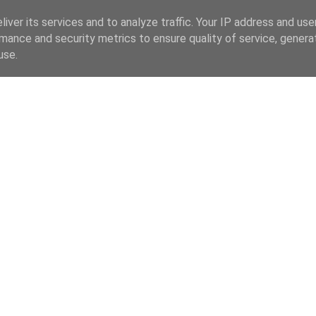
iver its services and to analyze traffic. Your IP address and us
mance and security metrics to ensure quality of service, gener
use.