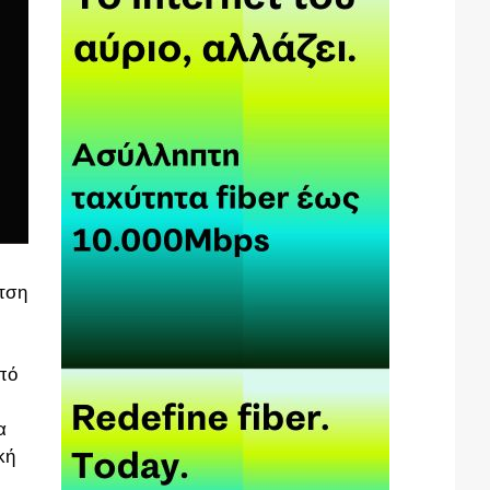
τση
πό
α
κή