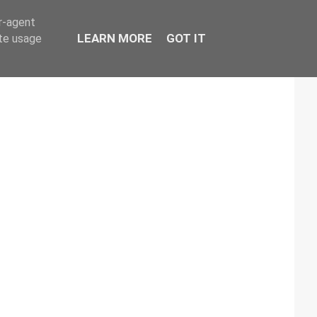
er-agent
LEARN MORE
GOT IT
ate usage