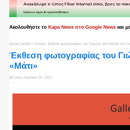
Ακολουθήστε το
Kapa News στο Google News
και μ
Αρχική σελίδα
Τοπικά
Έκθεση φωτογραφίας του Γιώργου Μυτελέτση στη Ga
Έκθεση φωτογραφίας του Γιώ
«Μάτι»
Τρίτη, Απριλίου 25, 2023