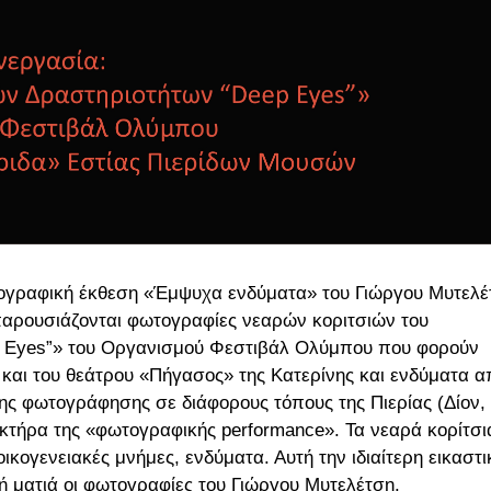
ωτογραφική έκθεση «Έμψυχα ενδύματα» του Γιώργου Μυτελέ
 παρουσιάζονται φωτογραφίες νεαρών κοριτσιών του
 Eyes”» του Οργανισμού Φεστιβάλ Ολύμπου που φορούν
. και του θεάτρου «Πήγασος» της Κατερίνης
και ενδύματα α
της φωτογράφησης σε διάφορους τόπους της Πιερίας (Δίον,
κτήρα της «φωτογραφικής performance». Τα νεαρά κορίτσι
ικογενειακές μνήμες, ενδύματα. Αυτή την ιδιαίτερη εικαστι
κή ματιά οι φωτογραφίες του Γιώργου Μυτελέτση.