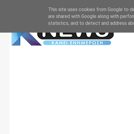
Αρχική
Επικοινωνία
Πρωτοσέλιδα
TV+RADIO
This site uses cookies from Google to del
are shared with Google along with perfor
statistics, and to detect and address ab