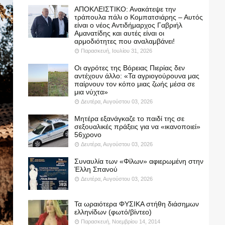
ΑΠΟΚΛΕΙΣΤΙΚΟ: Ανακάτεψε την
τράπουλα πάλι ο Κομπατσιάρης – Αυτός
είναι ο νέος Αντιδήμαρχος Γαβριήλ
Αμανατίδης και αυτές είναι οι
αρμοδιότητες που αναλαμβάνει!
Παρασκευή, Ιουλίου 31, 2026
Οι αγρότες της Βόρειας Πιερίας δεν
αντέχουν άλλο: «Τα αγριογούρουνα μας
παίρνουν τον κόπο μιας ζωής μέσα σε
μια νύχτα»
Δευτέρα, Αυγούστου 03, 2026
Μητέρα εξανάγκαζε το παιδί της σε
σεξουαλικές πράξεις για να «ικανοποιεί»
56χρονο
Δευτέρα, Αυγούστου 03, 2026
Συναυλία των «Φίλων» αφιερωμένη στην
Έλλη Σπανού
Δευτέρα, Αυγούστου 03, 2026
Τα ωραιότερα ΦΥΣΙΚΑ στήθη διάσημων
ελληνίδων (φωτό/βίντεο)
Παρασκευή, Νοεμβρίου 14, 2014