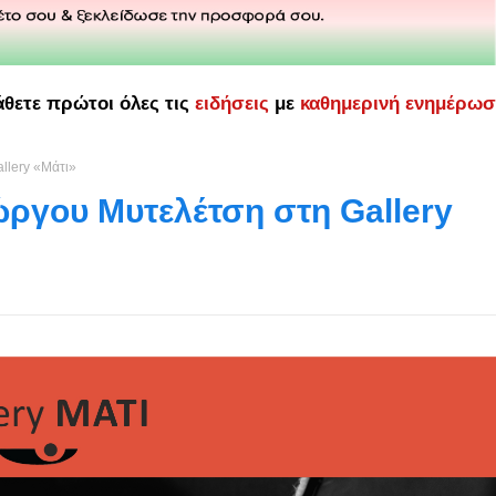
άθετε πρώτοι όλες τις
ειδήσεις
με
καθημερινή ενημέρω
llery «Μάτι»
ργου Μυτελέτση στη Gallery