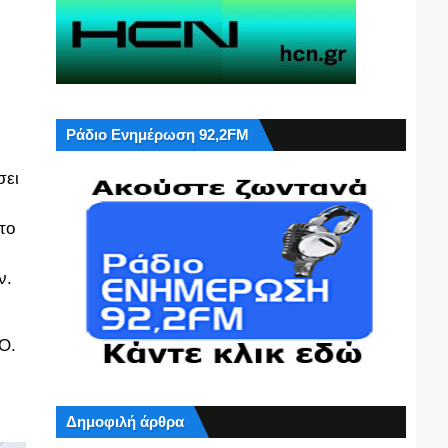
Ράδιο Ενημέρωση 92,2FM
σει
το
εων.
Ο.
Δημοφιλή άρθρα