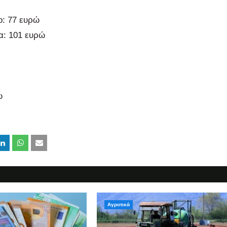
ο: 77 ευρώ
α: 101 ευρώ
ώ
Αγροτικά