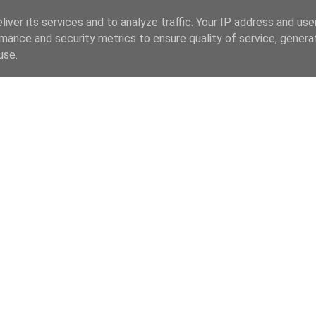
iver its services and to analyze traffic. Your IP address and us
mance and security metrics to ensure quality of service, gener
use.