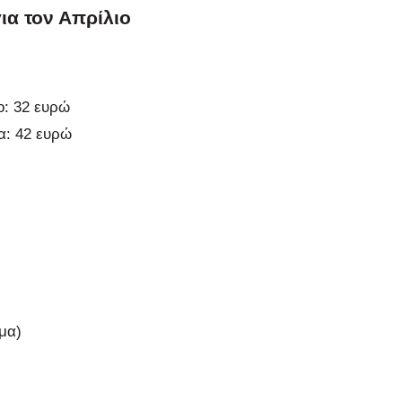
ια τον Απρίλιο
ο: 32 ευρώ
α: 42 ευρώ
μα)