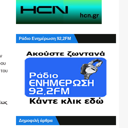
Ράδιο Ενημέρωση 92,2FM
ν
ρου
 του
έως
Δημοφιλή άρθρα