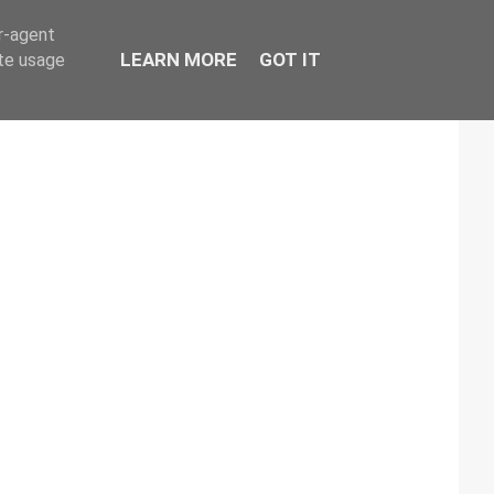
er-agent
LEARN MORE
GOT IT
ate usage