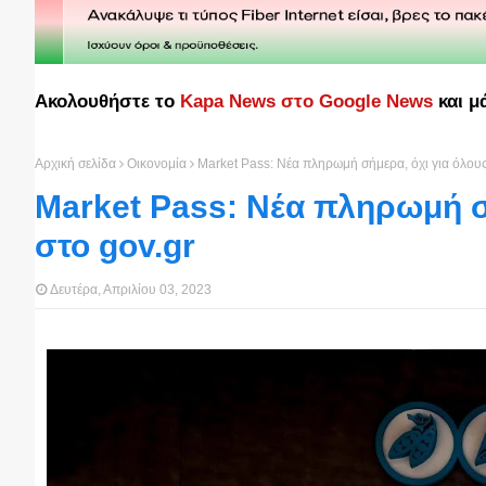
Ακολουθήστε το
Kapa News στο Google News
και μ
Αρχική σελίδα
Οικονομία
Market Pass: Νέα πληρωμή σήμερα, όχι για όλους
Market Pass: Νέα πληρωμή σή
στο gov.gr
Δευτέρα, Απριλίου 03, 2023