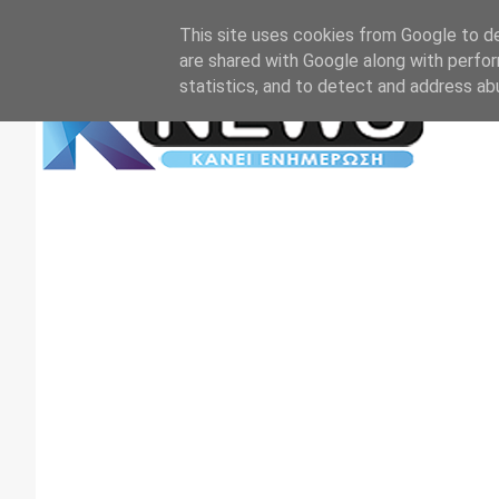
Αρχική
Επικοινωνία
Πρωτοσέλιδα
TV+RADIO
This site uses cookies from Google to del
are shared with Google along with perfor
statistics, and to detect and address ab