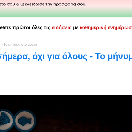
άθετε πρώτοι όλες τις
ειδήσεις
με
καθημερινή ενημέρω
 - Το μήνυμα στο gov.gr
μερα, όχι για όλους - Το μήνυ