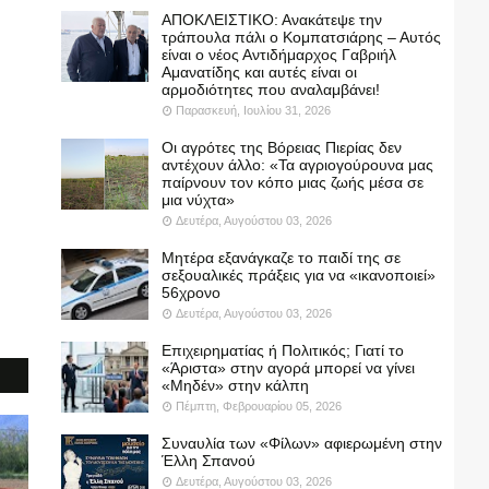
ΑΠΟΚΛΕΙΣΤΙΚΟ: Ανακάτεψε την
τράπουλα πάλι ο Κομπατσιάρης – Αυτός
είναι ο νέος Αντιδήμαρχος Γαβριήλ
Αμανατίδης και αυτές είναι οι
αρμοδιότητες που αναλαμβάνει!
Παρασκευή, Ιουλίου 31, 2026
Οι αγρότες της Βόρειας Πιερίας δεν
αντέχουν άλλο: «Τα αγριογούρουνα μας
παίρνουν τον κόπο μιας ζωής μέσα σε
μια νύχτα»
Δευτέρα, Αυγούστου 03, 2026
Μητέρα εξανάγκαζε το παιδί της σε
σεξουαλικές πράξεις για να «ικανοποιεί»
56χρονο
Δευτέρα, Αυγούστου 03, 2026
Επιχειρηματίας ή Πολιτικός; Γιατί το
«Άριστα» στην αγορά μπορεί να γίνει
«Μηδέν» στην κάλπη
Πέμπτη, Φεβρουαρίου 05, 2026
Συναυλία των «Φίλων» αφιερωμένη στην
Έλλη Σπανού
Δευτέρα, Αυγούστου 03, 2026