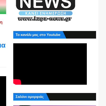
ση
Το κανάλι μας στο Youtube
μα
Σαλόνι ομορφιάς