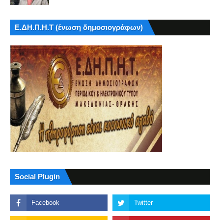
Ε.ΔΗ.Π.Η.Τ (ένωση δημοσιογράφων)
Social Plugin