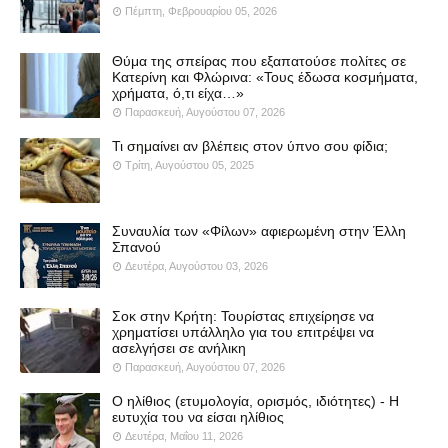
Πέμπτη, Φεβρουαρίου 05, 2026
Θύμα της σπείρας που εξαπατούσε πολίτες σε
Κατερίνη και Φλώρινα: «Τους έδωσα κοσμήματα,
χρήματα, ό,τι είχα…»
Παρασκευή, Αυγούστου 07, 2026
Τι σημαίνει αν βλέπεις στον ύπνο σου φίδια;
Τρίτη, Αυγούστου 05, 2025
Συναυλία των «Φίλων» αφιερωμένη στην Έλλη
Σπανού
Δευτέρα, Αυγούστου 03, 2026
Σοκ στην Κρήτη: Τουρίστας επιχείρησε να
χρηματίσει υπάλληλο για του επιτρέψει να
ασελγήσει σε ανήλικη
Παρασκευή, Αυγούστου 07, 2026
Ο ηλίθιος (ετυμολογία, ορισμός, ιδιότητες) - Η
ευτυχία του να είσαι ηλίθιος
Δευτέρα, Μαΐου 11, 2026