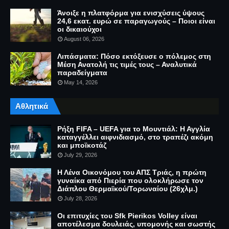
Άνοιξε η πλατφόρμα για ενισχύσεις ύψους
24,6 εκατ. ευρώ σε παραγωγούς – Ποιοι είναι
οι δικαιούχοι
August 06, 2026
Λιπάσματα: Πόσο εκτόξευσε ο πόλεμος στη
Μέση Ανατολή τις τιμές τους – Αναλυτικά
παραδείγματα
May 14, 2026
Αθλητικά
Ρήξη FIFA – UEFA για το Μουντιάλ: Η Αγγλία
καταγγέλλει αιφνιδιασμό, στο τραπέζι ακόμη
και μποϊκοτάζ
July 29, 2026
Η Λένα Οικονόμου του ΑΠΣ Τριάς, η πρώτη
γυναίκα από Πιερία που ολοκλήρωσε τον
Διάπλου Θερμαϊκού/Τορωναίου (26χλμ.)
July 28, 2026
Οι επιτυχίες του Sfk Pierikos Volley είναι
αποτέλεσμα δουλειάς, υπομονής και σωστής