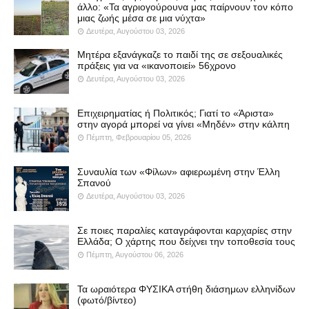
άλλο: «Τα αγριογούρουνα μας παίρνουν τον κόπο
μιας ζωής μέσα σε μια νύχτα»
Δευτέρα, Αυγούστου 03, 2026
Μητέρα εξανάγκαζε το παιδί της σε σεξουαλικές
πράξεις για να «ικανοποιεί» 56χρονο
Δευτέρα, Αυγούστου 03, 2026
Επιχειρηματίας ή Πολιτικός; Γιατί το «Άριστα»
στην αγορά μπορεί να γίνει «Μηδέν» στην κάλπη
Πέμπτη, Φεβρουαρίου 05, 2026
Συναυλία των «Φίλων» αφιερωμένη στην Έλλη
Σπανού
Δευτέρα, Αυγούστου 03, 2026
Σε ποιες παραλίες καταγράφονται καρχαρίες στην
Ελλάδα; Ο χάρτης που δείχνει την τοποθεσία τους
Πέμπτη, Αυγούστου 06, 2026
Τα ωραιότερα ΦΥΣΙΚΑ στήθη διάσημων ελληνίδων
(φωτό/βίντεο)