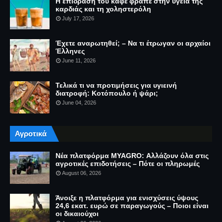
Η επίδραση του καφέ φραπέ στην υγεία της
καρδιάς και τη χοληστερόλη
July 17, 2026
Έχετε αναρωτηθεί; – Να τι έτρωγαν οι αρχαίοι
Έλληνες
June 11, 2026
Τελικά τι να προτιμήσεις για υγιεινή
διατροφή: Κοτόπουλο ή ψάρι;
June 04, 2026
Αγροτικά
Νέα πλατφόρμα MYAGRO: Αλλάζουν όλα στις
αγροτικές επιδοτήσεις – Πότε οι πληρωμές
August 06, 2026
Άνοιξε η πλατφόρμα για ενισχύσεις ύψους
24,6 εκατ. ευρώ σε παραγωγούς – Ποιοι είναι
οι δικαιούχοι