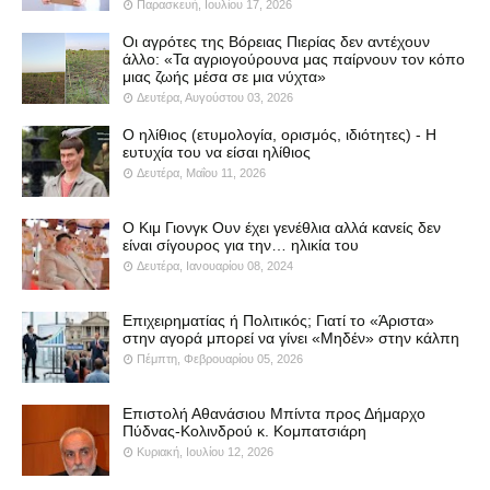
Παρασκευή, Ιουλίου 17, 2026
Οι αγρότες της Βόρειας Πιερίας δεν αντέχουν
άλλο: «Τα αγριογούρουνα μας παίρνουν τον κόπο
μιας ζωής μέσα σε μια νύχτα»
Δευτέρα, Αυγούστου 03, 2026
Ο ηλίθιος (ετυμολογία, ορισμός, ιδιότητες) - Η
ευτυχία του να είσαι ηλίθιος
Δευτέρα, Μαΐου 11, 2026
Ο Κιμ Γιονγκ Ουν έχει γενέθλια αλλά κανείς δεν
είναι σίγουρος για την… ηλικία του
Δευτέρα, Ιανουαρίου 08, 2024
Επιχειρηματίας ή Πολιτικός; Γιατί το «Άριστα»
στην αγορά μπορεί να γίνει «Μηδέν» στην κάλπη
Πέμπτη, Φεβρουαρίου 05, 2026
Επιστολή Αθανάσιου Μπίντα προς Δήμαρχο
Πύδνας-Κολινδρού κ. Κομπατσιάρη
Κυριακή, Ιουλίου 12, 2026