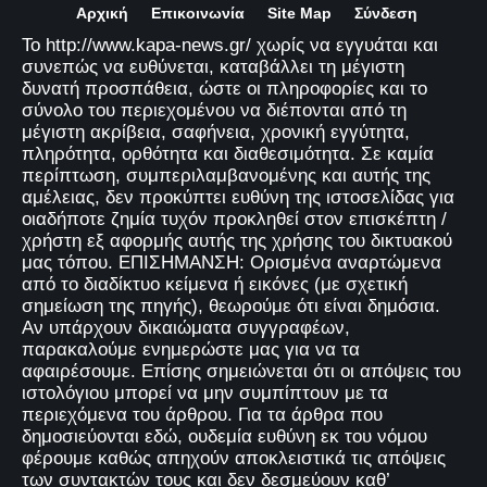
Αρχική
Επικοινωνία
Site Map
Σύνδεση
Το http://www.kapa-news.gr/ χωρίς να εγγυάται και
συνεπώς να ευθύνεται, καταβάλλει τη μέγιστη
δυνατή προσπάθεια, ώστε οι πληροφορίες και το
σύνολο του περιεχομένου να διέπονται από τη
μέγιστη ακρίβεια, σαφήνεια, χρονική εγγύτητα,
πληρότητα, ορθότητα και διαθεσιμότητα. Σε καμία
περίπτωση, συμπεριλαμβανομένης και αυτής της
αμέλειας, δεν προκύπτει ευθύνη της ιστοσελίδας για
οιαδήποτε ζημία τυχόν προκληθεί στον επισκέπτη /
χρήστη εξ αφορμής αυτής της χρήσης του δικτυακού
μας τόπου. ΕΠΙΣΗΜΑΝΣΗ: Ορισμένα αναρτώμενα
από το διαδίκτυο κείμενα ή εικόνες (με σχετική
σημείωση της πηγής), θεωρούμε ότι είναι δημόσια.
Αν υπάρχουν δικαιώματα συγγραφέων,
παρακαλούμε ενημερώστε μας για να τα
αφαιρέσουμε. Επίσης σημειώνεται ότι οι απόψεις του
ιστολόγιου μπορεί να μην συμπίπτουν με τα
περιεχόμενα του άρθρου. Για τα άρθρα που
δημοσιεύονται εδώ, ουδεμία ευθύνη εκ του νόμου
φέρουμε καθώς απηχούν αποκλειστικά τις απόψεις
των συντακτών τους και δεν δεσμεύουν καθ’