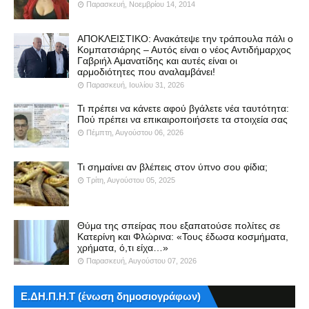
Παρασκευή, Νοεμβρίου 14, 2014
ΑΠΟΚΛΕΙΣΤΙΚΟ: Ανακάτεψε την τράπουλα πάλι ο
Κομπατσιάρης – Αυτός είναι ο νέος Αντιδήμαρχος
Γαβριήλ Αμανατίδης και αυτές είναι οι
αρμοδιότητες που αναλαμβάνει!
Παρασκευή, Ιουλίου 31, 2026
Τι πρέπει να κάνετε αφού βγάλετε νέα ταυτότητα:
Πού πρέπει να επικαιροποιήσετε τα στοιχεία σας
Πέμπτη, Αυγούστου 06, 2026
Τι σημαίνει αν βλέπεις στον ύπνο σου φίδια;
Τρίτη, Αυγούστου 05, 2025
Θύμα της σπείρας που εξαπατούσε πολίτες σε
Κατερίνη και Φλώρινα: «Τους έδωσα κοσμήματα,
χρήματα, ό,τι είχα…»
Παρασκευή, Αυγούστου 07, 2026
Ε.ΔΗ.Π.Η.Τ (ένωση δημοσιογράφων)