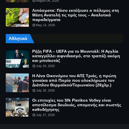
August 06, 2026
Λιπάσματα: Πόσο εκτόξευσε ο πόλεμος στη
Μέση Ανατολή τις τιμές τους – Αναλυτικά
παραδείγματα
May 14, 2026
Αθλητικά
Ρήξη FIFA – UEFA για το Μουντιάλ: Η Αγγλία
καταγγέλλει αιφνιδιασμό, στο τραπέζι ακόμη
και μποϊκοτάζ
July 29, 2026
Η Λένα Οικονόμου του ΑΠΣ Τριάς, η πρώτη
γυναίκα από Πιερία που ολοκλήρωσε τον
Διάπλου Θερμαϊκού/Τορωναίου (26χλμ.)
July 28, 2026
Οι επιτυχίες του Sfk Pierikos Volley είναι
αποτέλεσμα δουλειάς, υπομονής και σωστής
καθοδήγησης
July 27, 2026