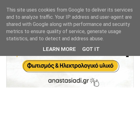
This site uses cookies from Google to deliver its services
and to analyze traffic. Your IP address and user-agent are
shared with Google along with performance and security
metrics to ensure quality of service, generate usage
statistics, and to detect and address abuse.
LEARN MORE
GOT IT