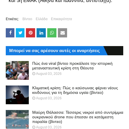
και 5η ΕΜΑΚ (Αθήνα και Ιωάννινα, αντίστοιχα).
Ετικέτες:
Βίντεο
Ελλάδα
Επικαιρότητα
Μπορεί να σας αρέσουν αυτές οι αναρτήσεις
Πώς ένα viral βίντεο προκάλεσε την ιστορική
μεταναστευτική κρίση στη Θέουτα
August 03, 2026
Κλιματική κρίση: Πώς ο καύσωνας φέρνει νέους
κινδύνους για τη δημόσια υγεία (βίντεο)
August 03, 2026
Μαύρη Θάλασσα: Τέσσερις νεκροί από συντρίμμια
ουκρανικού drone που έπεσαν σε κατάμεστη
παραλία (βίντεο)
August 03, 2026