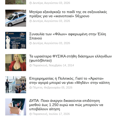
Δευτέρα, Αυγούστου 03, 2026
Μητέρα εξανάγκαζε το παιδί της σε σεξουαλικές
πράξεις για να «ικανοποιεί» 56χρονο
Δευτέρα, Αυγούστου 03, 2026
Συναυλία των «Φίλων» αφιερωμένη στην Έλλη
Σπανού
Δευτέρα, Αυγούστου 03, 2026
Τα ωραιότερα ΦΥΣΙΚΑ στήθη διάσημων ελληνίδων
(φωτό/βίντεο)
Παρασκευή, Νοεμβρίου 14, 2014
Επιχειρηματίας ή Πολιτικός; Γιατί το «Άριστα»
στην αγορά μπορεί να γίνει «Μηδέν» στην κάλπη
Πέμπτη, Φεβρουαρίου 05, 2026
ΔΥΠΑ: Ποιοι άνεργοι δικαιούνται επιδότηση
μισθού έως 1.250 ευρώ και πώς μπορούν να
υποβάλουν αίτηση
Παρασκευή, Ιουλίου 17, 2026