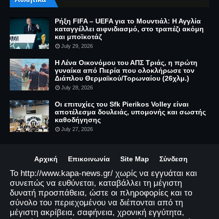
Ρήξη FIFA – UEFA για το Μουντιάλ: Η Αγγλία
καταγγέλλει αιφνιδιασμό, στο τραπέζι ακόμη
και μποϊκοτάζ
July 29, 2026
Η Λένα Οικονόμου του ΑΠΣ Τριάς, η πρώτη
γυναίκα από Πιερία που ολοκλήρωσε τον
Διάπλου Θερμαϊκού/Τορωναίου (26χλμ.)
July 28, 2026
Οι επιτυχίες του Sfk Pierikos Volley είναι
αποτέλεσμα δουλειάς, υπομονής και σωστής
καθοδήγησης
July 27, 2026
Αρχική
Επικοινωνία
Site Map
Σύνδεση
Το http://www.kapa-news.gr/ χωρίς να εγγυάται και
συνεπώς να ευθύνεται, καταβάλλει τη μέγιστη
δυνατή προσπάθεια, ώστε οι πληροφορίες και το
σύνολο του περιεχομένου να διέπονται από τη
μέγιστη ακρίβεια, σαφήνεια, χρονική εγγύτητα,