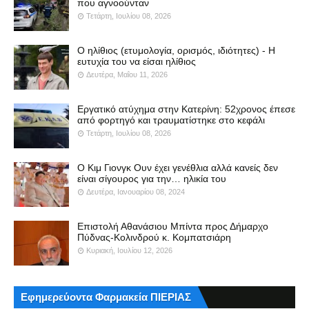
που αγνοούνταν
Τετάρτη, Ιουλίου 08, 2026
Ο ηλίθιος (ετυμολογία, ορισμός, ιδιότητες) - Η
ευτυχία του να είσαι ηλίθιος
Δευτέρα, Μαΐου 11, 2026
Εργατικό ατύχημα στην Κατερίνη: 52χρονος έπεσε
από φορτηγό και τραυματίστηκε στο κεφάλι
Τετάρτη, Ιουλίου 08, 2026
Ο Κιμ Γιονγκ Ουν έχει γενέθλια αλλά κανείς δεν
είναι σίγουρος για την… ηλικία του
Δευτέρα, Ιανουαρίου 08, 2024
Επιστολή Αθανάσιου Μπίντα προς Δήμαρχο
Πύδνας-Κολινδρού κ. Κομπατσιάρη
Κυριακή, Ιουλίου 12, 2026
Εφημερεύοντα Φαρμακεία ΠΙΕΡΙΑΣ