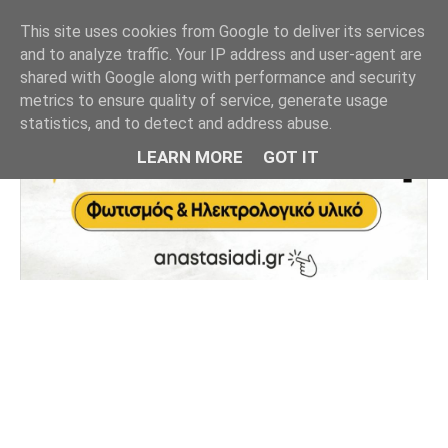
This site uses cookies from Google to deliver its services
and to analyze traffic. Your IP address and user-agent are
shared with Google along with performance and security
metrics to ensure quality of service, generate usage
statistics, and to detect and address abuse.
LEARN MORE
GOT IT