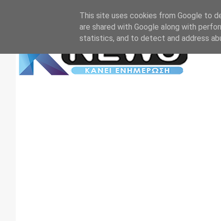
Αρχική
Επικοινωνία
Πρωτοσέλιδα
TV+RADIO
This site uses cookies from Google to del
are shared with Google along with perfor
statistics, and to detect and address ab