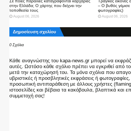
Σε ποιες παραλίες καταγράφονται καρχαρίες
Τραγικές εικόνες
στην Ελλάδα; Ο χάρτης που δείχνει την
– Ο βυθός γέμισε
τοποθεσία τους
φωτογραφίες)
August 06, 2026
August 06, 2026
Δημοσίευση σχολίου
0 Σχόλια
Kάθε αναγνώστης του kapa-news.gr μπορεί να εκφράζει
αυτές. Ωστόσο κάθε σχόλιο πρέπει να εγκριθεί από του
μετά την καταχώρησή του. Τα μόνα σχόλια που απαγορ
υβριστικές ή προσβλητικές εκφράσεις ή φωτογραφίες
προσωπική αντιπαράθεση με άλλους χρήστες (flaming),
ιστοσελίδες και βέβαια τα κακόβουλα, βλαπτικά και 
συμμετοχή σας!