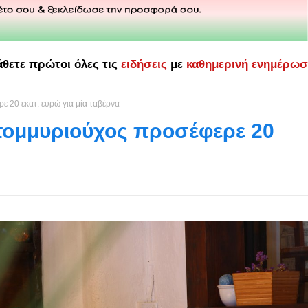
άθετε πρώτοι όλες τις
ειδήσεις
με
καθημερινή ενημέρω
ε 20 εκατ. ευρώ για μία ταβέρνα
ατομμυριούχος προσέφερε 20