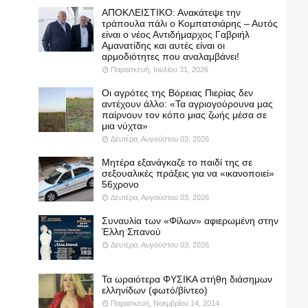
ΑΠΟΚΛΕΙΣΤΙΚΟ: Ανακάτεψε την
τράπουλα πάλι ο Κομπατσιάρης – Αυτός
είναι ο νέος Αντιδήμαρχος Γαβριήλ
Αμανατίδης και αυτές είναι οι
αρμοδιότητες που αναλαμβάνει!
Παρασκευή, Ιουλίου 31, 2026
Οι αγρότες της Βόρειας Πιερίας δεν
αντέχουν άλλο: «Τα αγριογούρουνα μας
παίρνουν τον κόπο μιας ζωής μέσα σε
μια νύχτα»
Δευτέρα, Αυγούστου 03, 2026
Μητέρα εξανάγκαζε το παιδί της σε
σεξουαλικές πράξεις για να «ικανοποιεί»
56χρονο
Δευτέρα, Αυγούστου 03, 2026
Συναυλία των «Φίλων» αφιερωμένη στην
Έλλη Σπανού
Δευτέρα, Αυγούστου 03, 2026
Τα ωραιότερα ΦΥΣΙΚΑ στήθη διάσημων
ελληνίδων (φωτό/βίντεο)
Παρασκευή, Νοεμβρίου 14, 2014