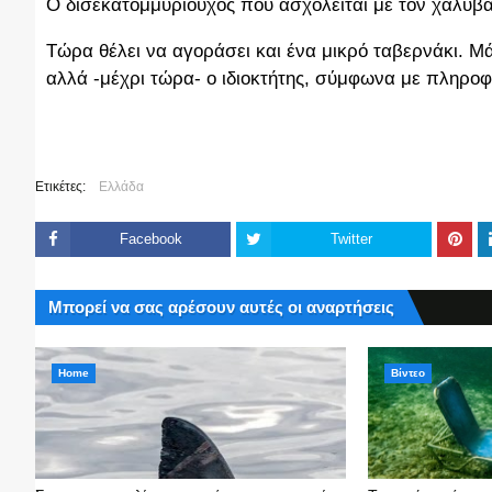
Ο δισεκατομμυριούχος που ασχολείται με τον χάλυβα
Τώρα θέλει να αγοράσει και ένα μικρό ταβερνάκι. Μ
αλλά -μέχρι τώρα- ο ιδιοκτήτης, σύμφωνα με πληροφο
Ετικέτες:
Ελλάδα
Facebook
Twitter
Μπορεί να σας αρέσουν αυτές οι αναρτήσεις
Home
Βίντεο