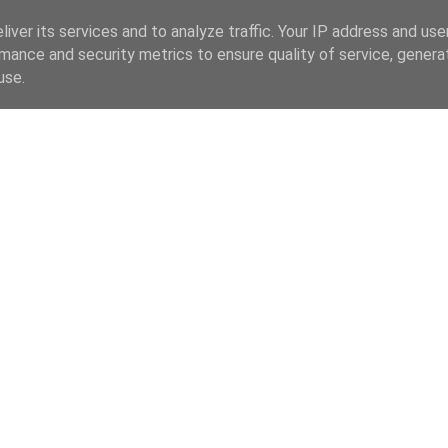
iver its services and to analyze traffic. Your IP address and us
mance and security metrics to ensure quality of service, gener
use.