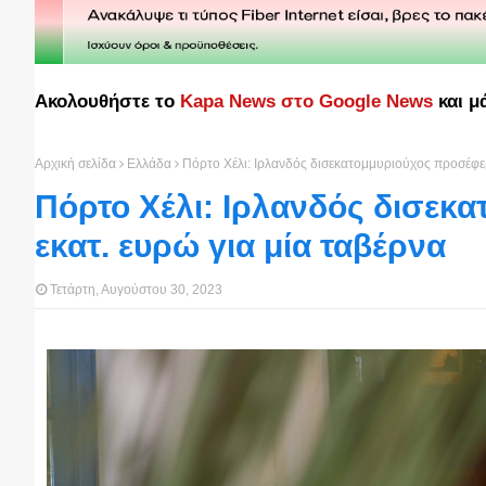
Ακολουθήστε το
Kapa News στο Google News
και μ
Αρχική σελίδα
Ελλάδα
Πόρτο Χέλι: Ιρλανδός δισεκατομμυριούχος προσέφερ
Πόρτο Χέλι: Ιρλανδός δισεκ
εκατ. ευρώ για μία ταβέρνα
Τετάρτη, Αυγούστου 30, 2023