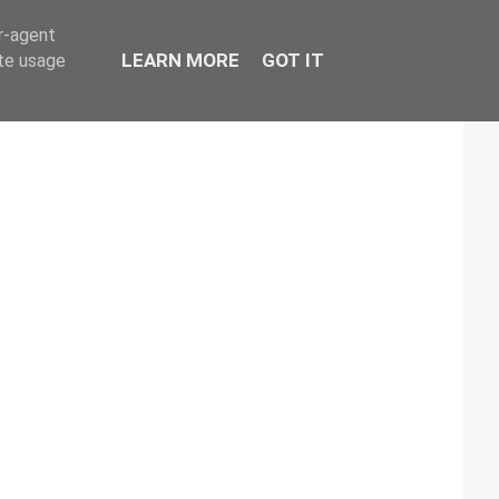
er-agent
LEARN MORE
GOT IT
ate usage