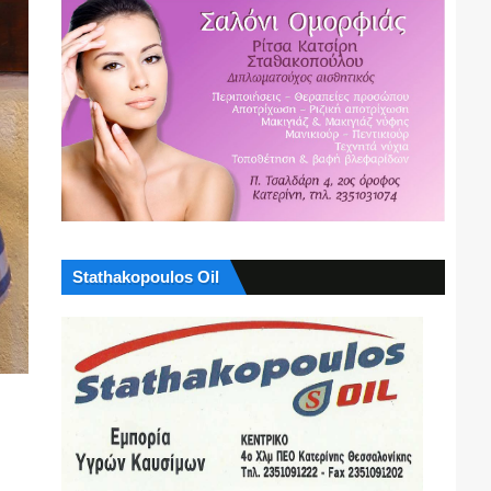
Stathakopoulos Oil