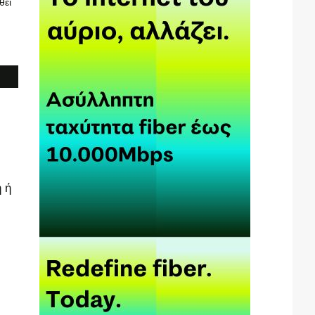
θεί
 ή