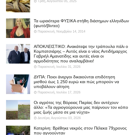
Τρίτη, Αυγούστου 05, 2025
Τα ωραιότερα ΦΥΣΙΚΑ στήθη διάσημων ελληνίδων
(φωτό/βίντεο)
Παρασκευή, Νοεμβρίου 14, 2014
ΑΠΟΚΛΕΙΣΤΙΚΟ: Ανακάτεψε την τράπουλα πάλι ο
Κομπατσιάρης – Αυτός είναι ο νέος Αντιδήμαρχος
Γαβριήλ Αμανατίδης και αυτές είναι οι
αρμοδιότητες που αναλαμβάνει!
Παρασκευή, Ιουλίου 31, 2026
ΔΥΠΑ: Ποιοι άνεργοι δικαιούνται επιδότηση
μισθού έως 1.250 ευρώ και πώς μπορούν να
υποβάλουν αίτηση
Παρασκευή, Ιουλίου 17, 2026
Οι αγρότες της Βόρειας Πιερίας δεν αντέχουν
άλλο: «Τα αγριογούρουνα μας παίρνουν τον κόπο
μιας ζωής μέσα σε μια νύχτα»
Δευτέρα, Αυγούστου 03, 2026
Κατερίνη: Βρέθηκε νεκρός στον Πέλεκα 79χρονος
που αγνοούνταν