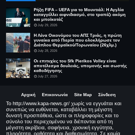
Ρήξη FIFA – UEFA για το Μουντιάλ: Η Αγγλία
καταγγέλλει αιφνιδιασμό, στο τραπέζι ακόμη
και μποϊκοτάζ
July 29, 2026
Η Λένα Οικονόμου του ΑΠΣ Τριάς, η πρώτη
γυναίκα από Πιερία που ολοκλήρωσε τον
Διάπλου Θερμαϊκού/Τορωναίου (26χλμ.)
July 28, 2026
Οι επιτυχίες του Sfk Pierikos Volley είναι
αποτέλεσμα δουλειάς, υπομονής και σωστής
καθοδήγησης
July 27, 2026
Αρχική
Επικοινωνία
Site Map
Σύνδεση
Το http://www.kapa-news.gr/ χωρίς να εγγυάται και
συνεπώς να ευθύνεται, καταβάλλει τη μέγιστη
δυνατή προσπάθεια, ώστε οι πληροφορίες και το
σύνολο του περιεχομένου να διέπονται από τη
μέγιστη ακρίβεια, σαφήνεια, χρονική εγγύτητα,
πληρότητα, ορθότητα και διαθεσιμότητα. Σε καμία