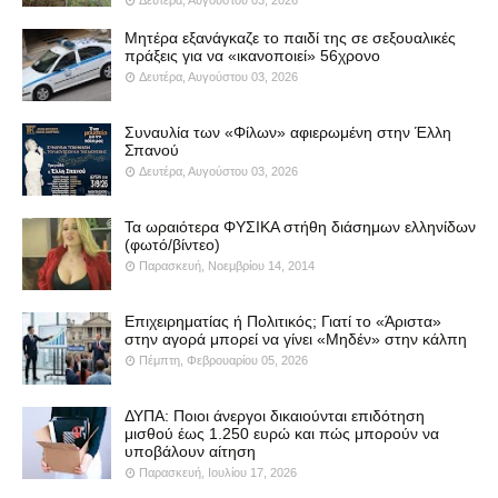
Μητέρα εξανάγκαζε το παιδί της σε σεξουαλικές
πράξεις για να «ικανοποιεί» 56χρονο
Δευτέρα, Αυγούστου 03, 2026
Συναυλία των «Φίλων» αφιερωμένη στην Έλλη
Σπανού
Δευτέρα, Αυγούστου 03, 2026
Τα ωραιότερα ΦΥΣΙΚΑ στήθη διάσημων ελληνίδων
(φωτό/βίντεο)
Παρασκευή, Νοεμβρίου 14, 2014
Επιχειρηματίας ή Πολιτικός; Γιατί το «Άριστα»
στην αγορά μπορεί να γίνει «Μηδέν» στην κάλπη
Πέμπτη, Φεβρουαρίου 05, 2026
ΔΥΠΑ: Ποιοι άνεργοι δικαιούνται επιδότηση
μισθού έως 1.250 ευρώ και πώς μπορούν να
υποβάλουν αίτηση
Παρασκευή, Ιουλίου 17, 2026