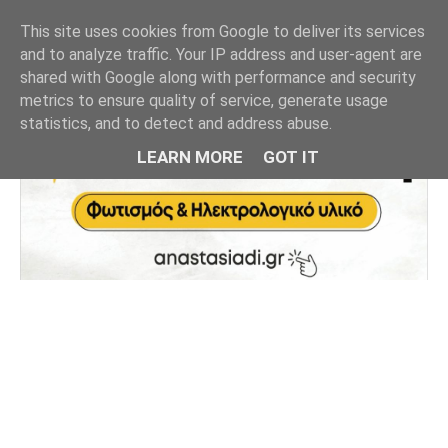
This site uses cookies from Google to deliver its services
and to analyze traffic. Your IP address and user-agent are
shared with Google along with performance and security
metrics to ensure quality of service, generate usage
statistics, and to detect and address abuse.
LEARN MORE
GOT IT