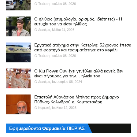
Τετάρτη, Ιουλίου 08, 2026
Ο ηλίθιος (ετυμολογία, ορισμός, ιδιότητες) - Η
ευτυχία του να είσαι ηλίθιος
Δευτέρα, Μαΐου 11, 2026
Εργατικό ατύχημα στην Κατερίνη: 52χρονος έπεσε
από φορτηγό και τραυματίστηκε στο κεφάλι
Τετάρτη, Ιουλίου 08, 2026
Ο Κιμ Γιονγκ Ουν έχει γενέθλια αλλά κανείς δεν
είναι σίγουρος για την… ηλικία του
Δευτέρα, Ιανουαρίου 08, 2024
Επιστολή Αθανάσιου Μπίντα προς Δήμαρχο
Πύδνας-Κολινδρού κ. Κομπατσιάρη
Κυριακή, Ιουλίου 12, 2026
Εφημερεύοντα Φαρμακεία ΠΙΕΡΙΑΣ