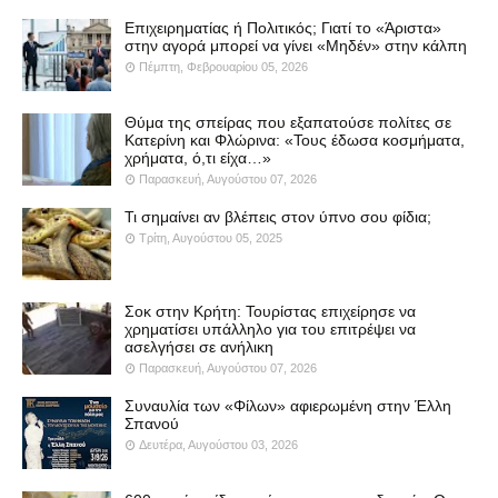
Επιχειρηματίας ή Πολιτικός; Γιατί το «Άριστα»
στην αγορά μπορεί να γίνει «Μηδέν» στην κάλπη
Πέμπτη, Φεβρουαρίου 05, 2026
Θύμα της σπείρας που εξαπατούσε πολίτες σε
Κατερίνη και Φλώρινα: «Τους έδωσα κοσμήματα,
χρήματα, ό,τι είχα…»
Παρασκευή, Αυγούστου 07, 2026
Τι σημαίνει αν βλέπεις στον ύπνο σου φίδια;
Τρίτη, Αυγούστου 05, 2025
Σοκ στην Κρήτη: Τουρίστας επιχείρησε να
χρηματίσει υπάλληλο για του επιτρέψει να
ασελγήσει σε ανήλικη
Παρασκευή, Αυγούστου 07, 2026
Συναυλία των «Φίλων» αφιερωμένη στην Έλλη
Σπανού
Δευτέρα, Αυγούστου 03, 2026