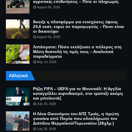
αγροτικές επιδοτήσεις – Πότε οι πληρωμές
August 06, 2026
Άνοιξε η πλατφόρμα για ενισχύσεις ύψους
24,6 εκατ. ευρώ σε παραγωγούς – Ποιοι είναι
οι δικαιούχοι
August 06, 2026
Λιπάσματα: Πόσο εκτόξευσε ο πόλεμος στη
Μέση Ανατολή τις τιμές τους – Αναλυτικά
παραδείγματα
May 14, 2026
Αθλητικά
Ρήξη FIFA – UEFA για το Μουντιάλ: Η Αγγλία
καταγγέλλει αιφνιδιασμό, στο τραπέζι ακόμη
και μποϊκοτάζ
July 29, 2026
Η Λένα Οικονόμου του ΑΠΣ Τριάς, η πρώτη
γυναίκα από Πιερία που ολοκλήρωσε τον
Διάπλου Θερμαϊκού/Τορωναίου (26χλμ.)
July 28, 2026