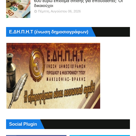
600 ευρώ επίδομα σίτισης για σπουδαστές: Οι
δικαιούχοι
Πέμπτη, Αυγούστου 06, 2026
Ε.ΔΗ.Π.Η.Τ (ένωση δημοσιογράφων)
Social Plugin