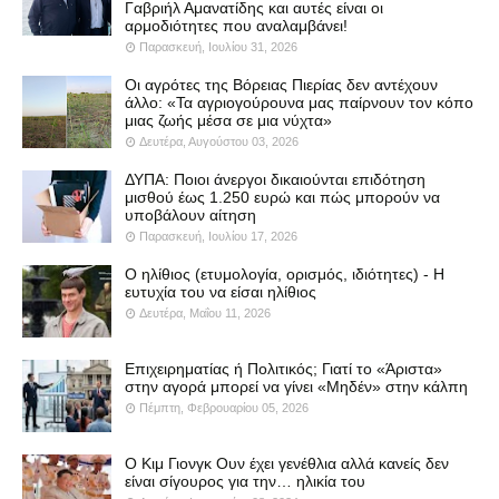
Γαβριήλ Αμανατίδης και αυτές είναι οι
αρμοδιότητες που αναλαμβάνει!
Παρασκευή, Ιουλίου 31, 2026
Οι αγρότες της Βόρειας Πιερίας δεν αντέχουν
άλλο: «Τα αγριογούρουνα μας παίρνουν τον κόπο
μιας ζωής μέσα σε μια νύχτα»
Δευτέρα, Αυγούστου 03, 2026
ΔΥΠΑ: Ποιοι άνεργοι δικαιούνται επιδότηση
μισθού έως 1.250 ευρώ και πώς μπορούν να
υποβάλουν αίτηση
Παρασκευή, Ιουλίου 17, 2026
Ο ηλίθιος (ετυμολογία, ορισμός, ιδιότητες) - Η
ευτυχία του να είσαι ηλίθιος
Δευτέρα, Μαΐου 11, 2026
Επιχειρηματίας ή Πολιτικός; Γιατί το «Άριστα»
στην αγορά μπορεί να γίνει «Μηδέν» στην κάλπη
Πέμπτη, Φεβρουαρίου 05, 2026
Ο Κιμ Γιονγκ Ουν έχει γενέθλια αλλά κανείς δεν
είναι σίγουρος για την… ηλικία του