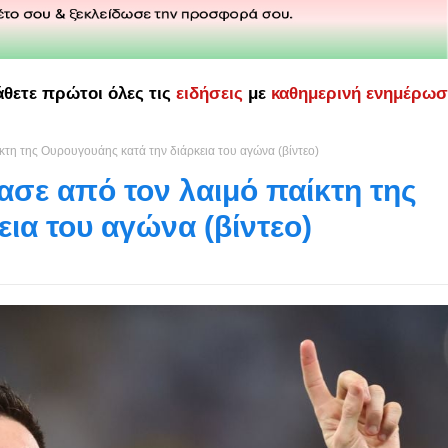
άθετε πρώτοι όλες τις
ειδήσεις
με
καθημερινή ενημέρω
ίκτη της Ουρουγουάης κατά την διάρκεια του αγώνα (βίντεο)
ιασε από τον λαιμό παίκτη της
ια του αγώνα (βίντεο)