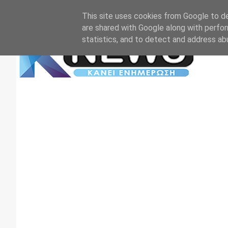
Αρχική
Επικοινωνία
Πρωτοσέλιδα
TV+RADIO
This site uses cookies from Google to del
are shared with Google along with perfor
statistics, and to detect and address ab