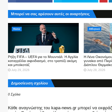
Μπορεί να σας αρέσουν αυτές οι αναρτήσεις
Home
Αθλητικά
Ρήξη FIFA – UEFA για το Μουντιάλ: Η Αγγλία
Η Λένα Οικονόμου
καταγγέλλει αιφνιδιασμό, στο τραπέζι ακόμη
γυναίκα από Πιερ
και μποϊκοτάζ
Διάπλου Θερμαϊκο
July 29, 2026
July 28, 2026
Δημοσίευση σχολίου
0 Σχόλια
Kάθε αναγνώστης του kapa-news.gr μπορεί να εκφράζει