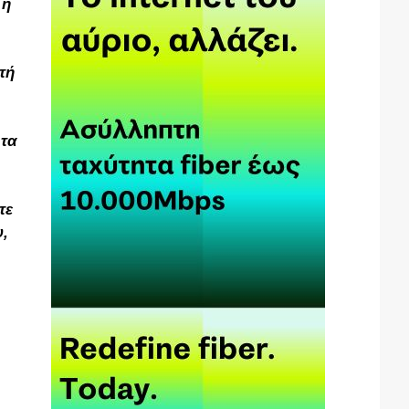
 η
τή
 τα
τε
υ,