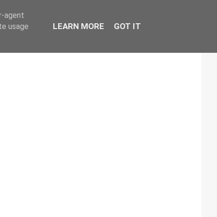
er-agent
LEARN MORE
GOT IT
ate usage