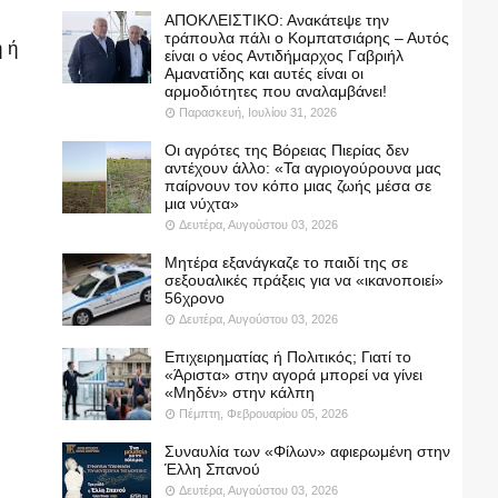
ΑΠΟΚΛΕΙΣΤΙΚΟ: Ανακάτεψε την
τράπουλα πάλι ο Κομπατσιάρης – Αυτός
 ή
είναι ο νέος Αντιδήμαρχος Γαβριήλ
Αμανατίδης και αυτές είναι οι
αρμοδιότητες που αναλαμβάνει!
Παρασκευή, Ιουλίου 31, 2026
Οι αγρότες της Βόρειας Πιερίας δεν
αντέχουν άλλο: «Τα αγριογούρουνα μας
παίρνουν τον κόπο μιας ζωής μέσα σε
μια νύχτα»
Δευτέρα, Αυγούστου 03, 2026
Μητέρα εξανάγκαζε το παιδί της σε
σεξουαλικές πράξεις για να «ικανοποιεί»
56χρονο
Δευτέρα, Αυγούστου 03, 2026
Επιχειρηματίας ή Πολιτικός; Γιατί το
«Άριστα» στην αγορά μπορεί να γίνει
«Μηδέν» στην κάλπη
Πέμπτη, Φεβρουαρίου 05, 2026
Συναυλία των «Φίλων» αφιερωμένη στην
Έλλη Σπανού
Δευτέρα, Αυγούστου 03, 2026