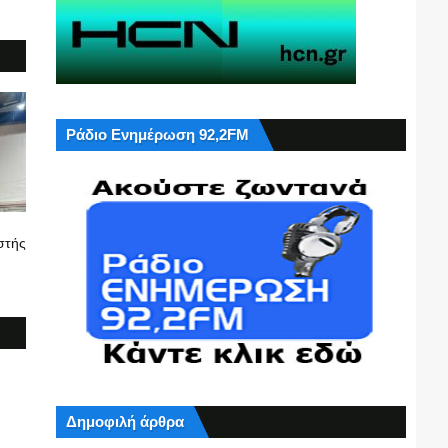
Ράδιο Ενημέρωση 92,2FM
στής
Δημοφιλή άρθρα