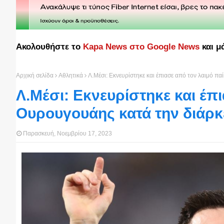
Ακολουθήστε το
Kapa News στο Google News
και μ
Αρχική σελίδα
Αθλητικά
Λ.Μέσι: Εκνευρίστηκε και έπιασε από τον λαιμό πα
Λ.Μέσι: Εκνευρίστηκε και έπ
Ουρουγουάης κατά την διάρκε
Παρασκευή, Νοεμβρίου 17, 2023