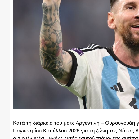
Κατά τη διάρκεια του ματς Αργεντινή – Ουρουγουάη γ
Παγκοσμίου Κυπέλλου 2026 για τη ζώνη της Νότιας 
ο Λιονέλ Μέσι, βγήκε εκτός εαυτού πιάνοντας αντίπα