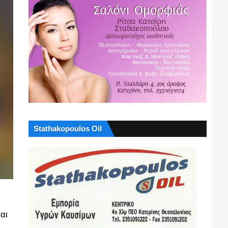
Stathakopoulos Oil
αι