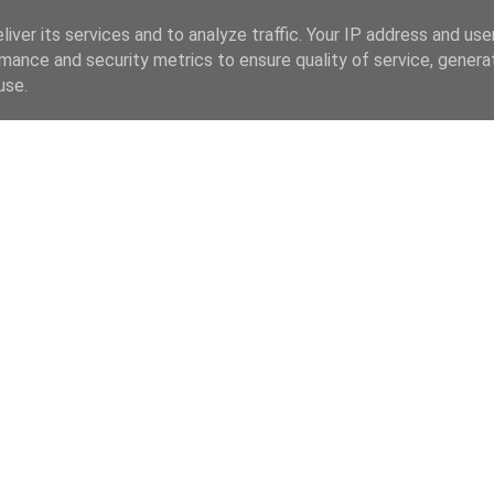
iver its services and to analyze traffic. Your IP address and us
mance and security metrics to ensure quality of service, gener
use.