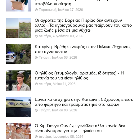
υποβάλουν αίτηση
Παρασκευή, Ιουλίου 17, 2026
Οι αγρότες της Βόρειας Πιερίας δεν αντέχουν
άλλο: «Τα αγριογούρουνα μας παίρνουν τον κόπο
μιας ζωής μέσα σε μια νύχτα»
Δευτέρα, Αυγούστου 03, 2026
Κατερίνη: Βρέθηκε νεκρός στον Πέλεκα 79χρονος
που αγνοούνταν
Τετάρτη, Ιουλίου 08, 2026
Ο ηλίθιος (ετυμολογία, ορισμός, ιδιότητες) - Η
ευτυχία του να είσαι ηλίθιος
Δευτέρα, Μαΐου 11, 2026
Εργατικό ατύχημα στην Κατερίνη: 52χρονος έπεσε
από φορτηγό και τραυματίστηκε στο κεφάλι
Τετάρτη, Ιουλίου 08, 2026
Ο Κιμ Γιονγκ Ουν έχει γενέθλια αλλά κανείς δεν
είναι σίγουρος για την… ηλικία του
Δευτέρα, Ιανουαρίου 08, 2024