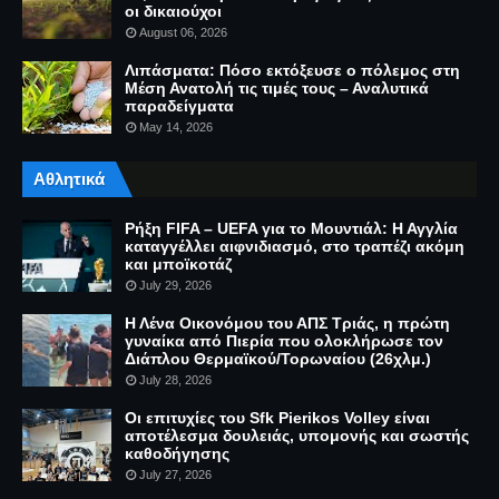
οι δικαιούχοι
August 06, 2026
Λιπάσματα: Πόσο εκτόξευσε ο πόλεμος στη
Μέση Ανατολή τις τιμές τους – Αναλυτικά
παραδείγματα
May 14, 2026
Αθλητικά
Ρήξη FIFA – UEFA για το Μουντιάλ: Η Αγγλία
καταγγέλλει αιφνιδιασμό, στο τραπέζι ακόμη
και μποϊκοτάζ
July 29, 2026
Η Λένα Οικονόμου του ΑΠΣ Τριάς, η πρώτη
γυναίκα από Πιερία που ολοκλήρωσε τον
Διάπλου Θερμαϊκού/Τορωναίου (26χλμ.)
July 28, 2026
Οι επιτυχίες του Sfk Pierikos Volley είναι
αποτέλεσμα δουλειάς, υπομονής και σωστής
καθοδήγησης
July 27, 2026