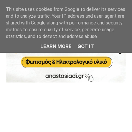
This site uses cookies from Google to deliver its services
and to analyze traffic. Your IP address and user-agent are
shared with Google along with performance and security
metrics to ensure quality of service, generate usage
statistics, and to detect and address abuse.
LEARN MORE
GOT IT