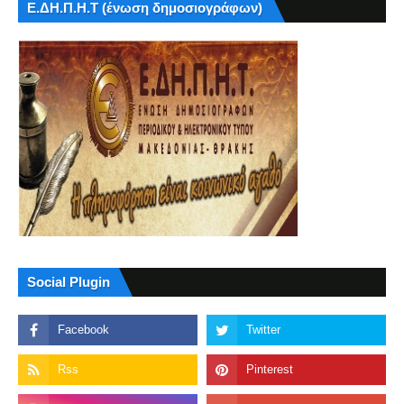
Ε.ΔΗ.Π.Η.Τ (ένωση δημοσιογράφων)
Social Plugin