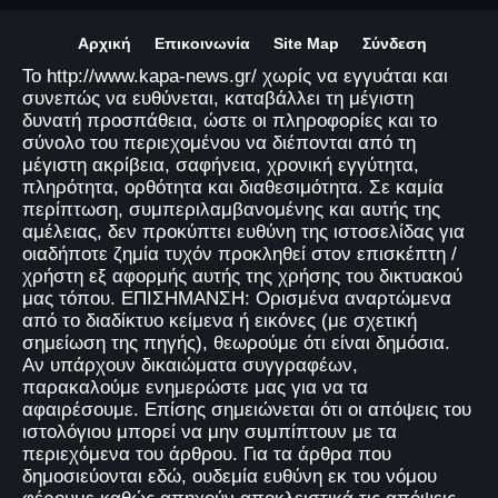
Αρχική
Επικοινωνία
Site Map
Σύνδεση
Το http://www.kapa-news.gr/ χωρίς να εγγυάται και
συνεπώς να ευθύνεται, καταβάλλει τη μέγιστη
δυνατή προσπάθεια, ώστε οι πληροφορίες και το
σύνολο του περιεχομένου να διέπονται από τη
μέγιστη ακρίβεια, σαφήνεια, χρονική εγγύτητα,
πληρότητα, ορθότητα και διαθεσιμότητα. Σε καμία
περίπτωση, συμπεριλαμβανομένης και αυτής της
αμέλειας, δεν προκύπτει ευθύνη της ιστοσελίδας για
οιαδήποτε ζημία τυχόν προκληθεί στον επισκέπτη /
χρήστη εξ αφορμής αυτής της χρήσης του δικτυακού
μας τόπου. ΕΠΙΣΗΜΑΝΣΗ: Ορισμένα αναρτώμενα
από το διαδίκτυο κείμενα ή εικόνες (με σχετική
σημείωση της πηγής), θεωρούμε ότι είναι δημόσια.
Αν υπάρχουν δικαιώματα συγγραφέων,
παρακαλούμε ενημερώστε μας για να τα
αφαιρέσουμε. Επίσης σημειώνεται ότι οι απόψεις του
ιστολόγιου μπορεί να μην συμπίπτουν με τα
περιεχόμενα του άρθρου. Για τα άρθρα που
δημοσιεύονται εδώ, ουδεμία ευθύνη εκ του νόμου