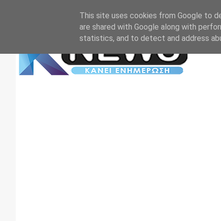
Αρχική
Επικοινωνία
Πρωτοσέλιδα
TV+RADIO
This site uses cookies from Google to del
are shared with Google along with perfor
statistics, and to detect and address ab