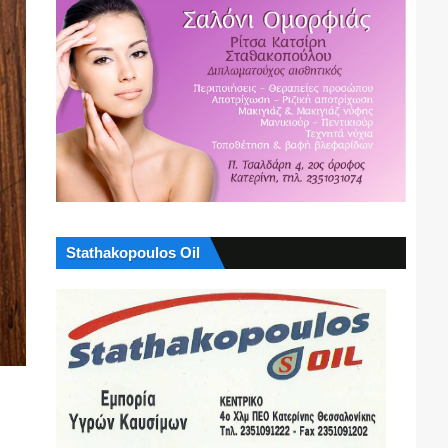
Stathakopoulos Oil