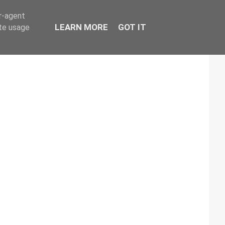
er-agent
LEARN MORE
GOT IT
ate usage