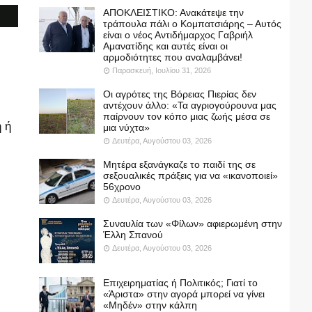
ΑΠΟΚΛΕΙΣΤΙΚΟ: Ανακάτεψε την
τράπουλα πάλι ο Κομπατσιάρης – Αυτός
είναι ο νέος Αντιδήμαρχος Γαβριήλ
Αμανατίδης και αυτές είναι οι
αρμοδιότητες που αναλαμβάνει!
Παρασκευή, Ιουλίου 31, 2026
Οι αγρότες της Βόρειας Πιερίας δεν
αντέχουν άλλο: «Τα αγριογούρουνα μας
παίρνουν τον κόπο μιας ζωής μέσα σε
 ή
μια νύχτα»
Δευτέρα, Αυγούστου 03, 2026
Μητέρα εξανάγκαζε το παιδί της σε
σεξουαλικές πράξεις για να «ικανοποιεί»
56χρονο
Δευτέρα, Αυγούστου 03, 2026
Συναυλία των «Φίλων» αφιερωμένη στην
Έλλη Σπανού
Δευτέρα, Αυγούστου 03, 2026
Επιχειρηματίας ή Πολιτικός; Γιατί το
«Άριστα» στην αγορά μπορεί να γίνει
«Μηδέν» στην κάλπη