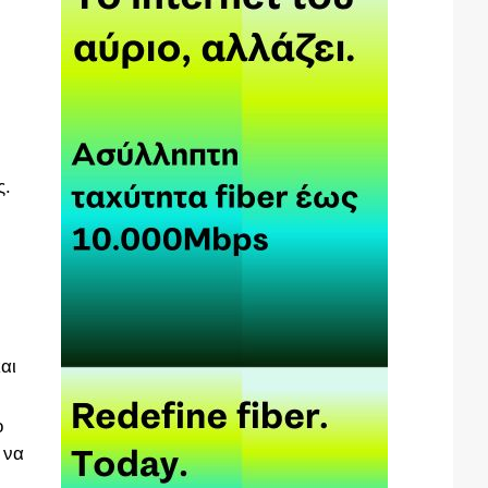
ς.
αι
ο
 να