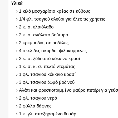
Υλικά
1 κιλό μοσχαρίσιο κρέας σε κύβους
1/4 φλ. τσαγιού αλεύρι για όλες τις χρήσεις
2 κ. σ. ελαιόλαδο
2 κ. σ. ανάλατο βούτυρο
2 κρεμμύδια, σε ροδέλες
4 σκελίδες σκόρδο, ψιλοκομμένες
2 κ. σ. ξύδι από κόκκινο κρασί
1 κ. σ. κ. σ. πελτέ ντομάτας
1 φλ. τσαγιού κόκκινο κρασί
3 φλ. τσαγιού ζωμό βοδινού
Αλάτι και φρεσκοτριμμένο μαύρο πιπέρι για γεύ
2 φλ. τσαγιού νερό
2 φύλλα δάφνης
1 κ. γλ. αποξηραμένο θυμάρι