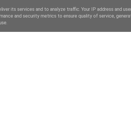
iver its services and to analyze traffic. Your IP address and us
mance and security metrics to ensure quality of service, gener
use.