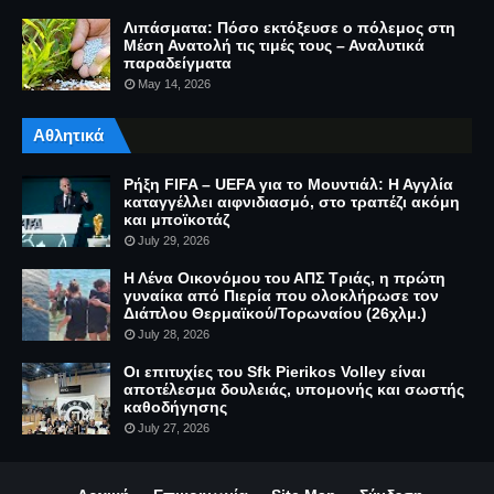
Λιπάσματα: Πόσο εκτόξευσε ο πόλεμος στη
Μέση Ανατολή τις τιμές τους – Αναλυτικά
παραδείγματα
May 14, 2026
Αθλητικά
Ρήξη FIFA – UEFA για το Μουντιάλ: Η Αγγλία
καταγγέλλει αιφνιδιασμό, στο τραπέζι ακόμη
και μποϊκοτάζ
July 29, 2026
Η Λένα Οικονόμου του ΑΠΣ Τριάς, η πρώτη
γυναίκα από Πιερία που ολοκλήρωσε τον
Διάπλου Θερμαϊκού/Τορωναίου (26χλμ.)
July 28, 2026
Οι επιτυχίες του Sfk Pierikos Volley είναι
αποτέλεσμα δουλειάς, υπομονής και σωστής
καθοδήγησης
July 27, 2026