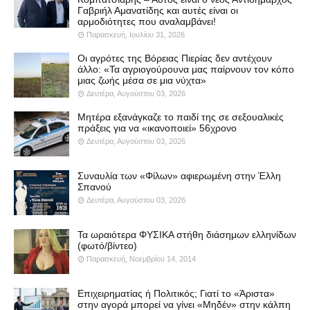
Γαβριήλ Αμανατίδης και αυτές είναι οι
αρμοδιότητες που αναλαμβάνει!
Παρασκευή, Ιουλίου 31, 2026
Οι αγρότες της Βόρειας Πιερίας δεν αντέχουν
άλλο: «Τα αγριογούρουνα μας παίρνουν τον κόπο
μιας ζωής μέσα σε μια νύχτα»
Δευτέρα, Αυγούστου 03, 2026
Μητέρα εξανάγκαζε το παιδί της σε σεξουαλικές
πράξεις για να «ικανοποιεί» 56χρονο
Δευτέρα, Αυγούστου 03, 2026
Συναυλία των «Φίλων» αφιερωμένη στην Έλλη
Σπανού
Δευτέρα, Αυγούστου 03, 2026
Τα ωραιότερα ΦΥΣΙΚΑ στήθη διάσημων ελληνίδων
(φωτό/βίντεο)
Παρασκευή, Νοεμβρίου 14, 2014
Επιχειρηματίας ή Πολιτικός; Γιατί το «Άριστα»
στην αγορά μπορεί να γίνει «Μηδέν» στην κάλπη