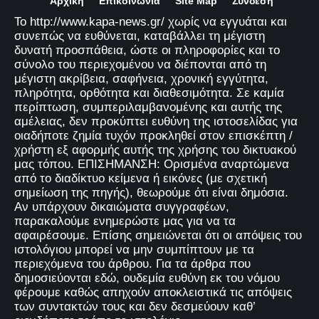
Αρχική
Επικοινωνία
Site Map
Σύνδεση
Το http://www.kapa-news.gr/ χωρίς να εγγυάται και
συνεπώς να ευθύνεται, καταβάλλει τη μέγιστη
δυνατή προσπάθεια, ώστε οι πληροφορίες και το
σύνολο του περιεχομένου να διέπονται από τη
μέγιστη ακρίβεια, σαφήνεια, χρονική εγγύτητα,
πληρότητα, ορθότητα και διαθεσιμότητα. Σε καμία
περίπτωση, συμπεριλαμβανομένης και αυτής της
αμέλειας, δεν προκύπτει ευθύνη της ιστοσελίδας για
οιαδήποτε ζημία τυχόν προκληθεί στον επισκέπτη /
χρήστη εξ αφορμής αυτής της χρήσης του δικτυακού
μας τόπου. ΕΠΙΣΗΜΑΝΣΗ: Ορισμένα αναρτώμενα
από το διαδίκτυο κείμενα ή εικόνες (με σχετική
σημείωση της πηγής), θεωρούμε ότι είναι δημόσια.
Αν υπάρχουν δικαιώματα συγγραφέων,
παρακαλούμε ενημερώστε μας για να τα
αφαιρέσουμε. Επίσης σημειώνεται ότι οι απόψεις του
ιστολόγιου μπορεί να μην συμπίπτουν με τα
περιεχόμενα του άρθρου. Για τα άρθρα που
δημοσιεύονται εδώ, ουδεμία ευθύνη εκ του νόμου
φέρουμε καθώς απηχούν αποκλειστικά τις απόψεις
των συντακτών τους και δεν δεσμεύουν καθ’