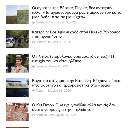
Οι αγρότες της Βόρειας Πιερίας δεν αντέχουν
άλλο: «Τα αγριογούρουνα μας παίρνουν τον κόπο
μιας ζωής μέσα σε μια νύχτα»
Δευτέρα, Αυγούστου 03, 2026
Κατερίνη: Βρέθηκε νεκρός στον Πέλεκα 79χρονος
που αγνοούνταν
Τετάρτη, Ιουλίου 08, 2026
Ο ηλίθιος (ετυμολογία, ορισμός, ιδιότητες) - Η
ευτυχία του να είσαι ηλίθιος
Δευτέρα, Μαΐου 11, 2026
Εργατικό ατύχημα στην Κατερίνη: 52χρονος έπεσε
από φορτηγό και τραυματίστηκε στο κεφάλι
Τετάρτη, Ιουλίου 08, 2026
Ο Κιμ Γιονγκ Ουν έχει γενέθλια αλλά κανείς δεν
είναι σίγουρος για την… ηλικία του
Δευτέρα, Ιανουαρίου 08, 2024