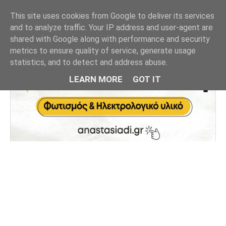
This site uses cookies from Google to deliver its services
and to analyze traffic. Your IP address and user-agent are
shared with Google along with performance and security
metrics to ensure quality of service, generate usage
statistics, and to detect and address abuse.
LEARN MORE
GOT IT