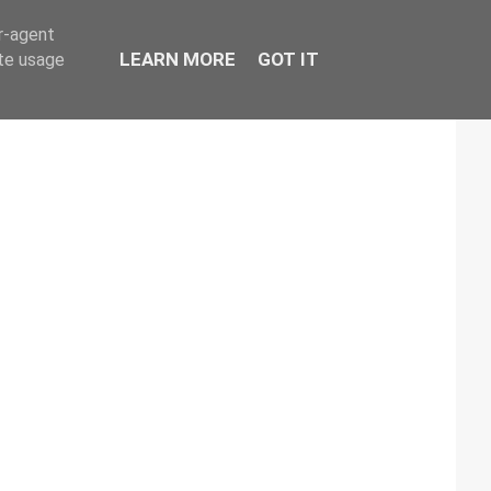
er-agent
LEARN MORE
GOT IT
ate usage