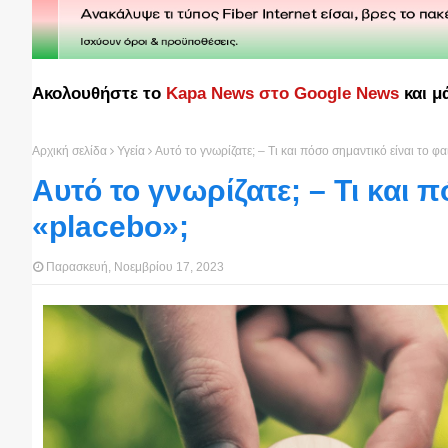
Ακολουθήστε το
Kapa News στο Google News
και μ
Αρχική σελίδα
Υγεία
Αυτό το γνωρίζατε; – Τι και πόσο σημαντικό είναι το φ
Αυτό το γνωρίζατε; – Τι και 
«placebo»;
Παρασκευή, Νοεμβρίου 17, 2023