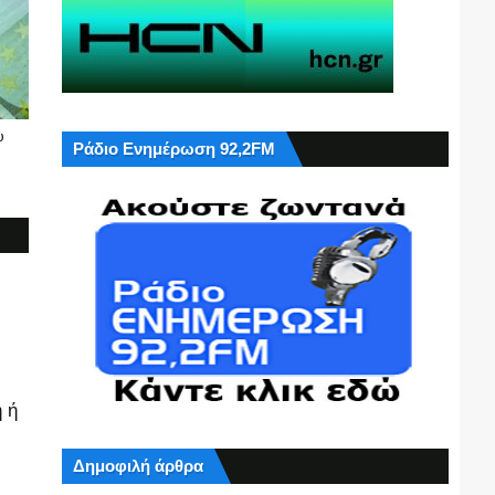
υ
Ράδιο Ενημέρωση 92,2FM
 ή
Δημοφιλή άρθρα