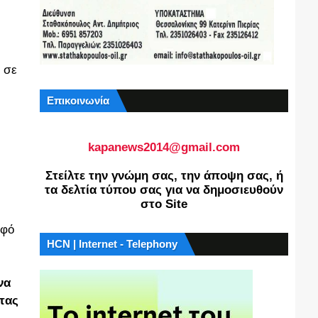
ι σε
Επικοινωνία
kapanews2014@gmail.com
Στείλτε την γνώμη σας, την άποψη σας, ή
τα δελτία τύπου σας για να δημοσιευθούν
στο Site
ν
ρφό
HCN | Internet - Telephony
να
ντας