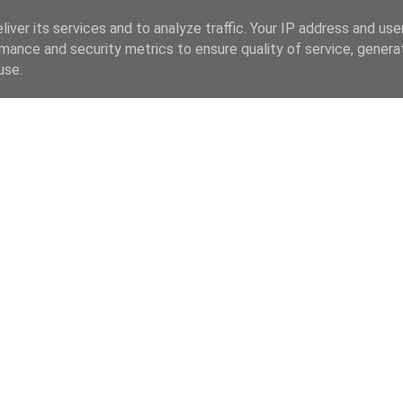
iver its services and to analyze traffic. Your IP address and us
mance and security metrics to ensure quality of service, gener
use.