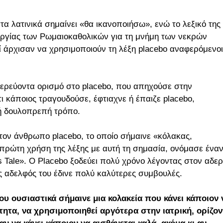
τα λατινικά σημαίνει «θα ικανοποιήσω», ενώ το λεξικό της
ουργίας των Ρωμαιοκαθολικών για τη μνήμη των νεκρών
τοί άρχισαν να χρησιμοποιούν τη λέξη placebo αναφερόμενο
ερεύοντα ορισμό στο placebo, που απηχούσε στην
ότι κάποιος τραγουδούσε, έφτιαχνε ή έπαιζε placebo,
 ή δουλοπρεπή τρόπο.
τον άνθρωπο placebo, το οποίο σήμαινε «κόλακας,
 πρώτη χρήση της λέξης με αυτή τη σημασία, ονόμασε ένα
s Tale». Ο Placebo ξοδεύει πολύ χρόνο λέγοντας στον αδε
ος αδελφός του έδινε πολύ καλύτερες συμβουλές.
 που ουσιαστικά σήμαινε μια κολακεία που κάνει κάποιον 
ίτητα, να χρησιμοποιηθεί αργότερα στην ιατρική, ορίζο