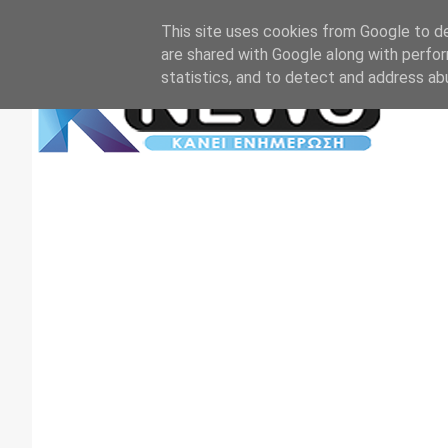
Αρχική
Επικοινωνία
Πρωτοσέλιδα
TV+RADIO
This site uses cookies from Google to del
are shared with Google along with perfor
statistics, and to detect and address ab