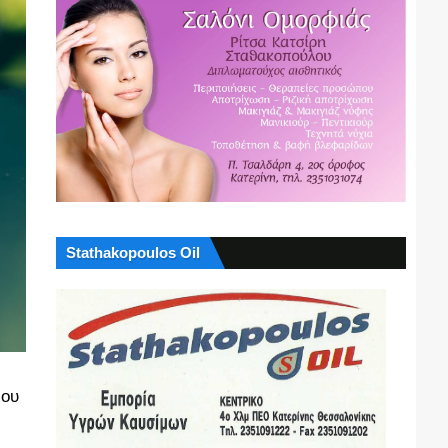
Stathakopoulos Oil
που