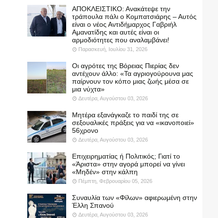
ΑΠΟΚΛΕΙΣΤΙΚΟ: Ανακάτεψε την
τράπουλα πάλι ο Κομπατσιάρης – Αυτός
είναι ο νέος Αντιδήμαρχος Γαβριήλ
Αμανατίδης και αυτές είναι οι
αρμοδιότητες που αναλαμβάνει!
Παρασκευή, Ιουλίου 31, 2026
Οι αγρότες της Βόρειας Πιερίας δεν
αντέχουν άλλο: «Τα αγριογούρουνα μας
παίρνουν τον κόπο μιας ζωής μέσα σε
μια νύχτα»
Δευτέρα, Αυγούστου 03, 2026
Μητέρα εξανάγκαζε το παιδί της σε
σεξουαλικές πράξεις για να «ικανοποιεί»
56χρονο
Δευτέρα, Αυγούστου 03, 2026
Επιχειρηματίας ή Πολιτικός; Γιατί το
«Άριστα» στην αγορά μπορεί να γίνει
«Μηδέν» στην κάλπη
Πέμπτη, Φεβρουαρίου 05, 2026
Συναυλία των «Φίλων» αφιερωμένη στην
Έλλη Σπανού
Δευτέρα, Αυγούστου 03, 2026