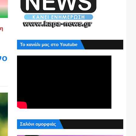
ση
Το κανάλι μας στο Youtube
νο
Σαλόνι ομορφιάς