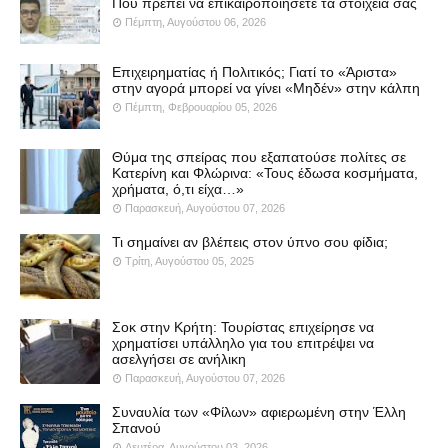
Πού πρέπει να επικαιροποιήσετε τα στοιχεία σας
Πέμπτη, Αυγούστου 06, 2026
Επιχειρηματίας ή Πολιτικός; Γιατί το «Άριστα»
στην αγορά μπορεί να γίνει «Μηδέν» στην κάλπη
Πέμπτη, Φεβρουαρίου 05, 2026
Θύμα της σπείρας που εξαπατούσε πολίτες σε
Κατερίνη και Φλώρινα: «Τους έδωσα κοσμήματα,
χρήματα, ό,τι είχα…»
Παρασκευή, Αυγούστου 07, 2026
Τι σημαίνει αν βλέπεις στον ύπνο σου φίδια;
Τρίτη, Αυγούστου 05, 2025
Σοκ στην Κρήτη: Τουρίστας επιχείρησε να
χρηματίσει υπάλληλο για του επιτρέψει να
ασελγήσει σε ανήλικη
Παρασκευή, Αυγούστου 07, 2026
Συναυλία των «Φίλων» αφιερωμένη στην Έλλη
Σπανού
Δευτέρα, Αυγούστου 03, 2026