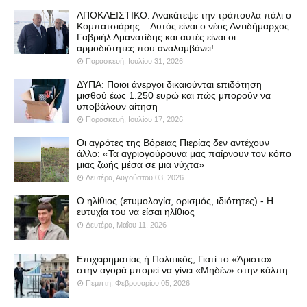
ΑΠΟΚΛΕΙΣΤΙΚΟ: Ανακάτεψε την τράπουλα πάλι ο
Κομπατσιάρης – Αυτός είναι ο νέος Αντιδήμαρχος
Γαβριήλ Αμανατίδης και αυτές είναι οι
αρμοδιότητες που αναλαμβάνει!
Παρασκευή, Ιουλίου 31, 2026
ΔΥΠΑ: Ποιοι άνεργοι δικαιούνται επιδότηση
μισθού έως 1.250 ευρώ και πώς μπορούν να
υποβάλουν αίτηση
Παρασκευή, Ιουλίου 17, 2026
Οι αγρότες της Βόρειας Πιερίας δεν αντέχουν
άλλο: «Τα αγριογούρουνα μας παίρνουν τον κόπο
μιας ζωής μέσα σε μια νύχτα»
Δευτέρα, Αυγούστου 03, 2026
Ο ηλίθιος (ετυμολογία, ορισμός, ιδιότητες) - Η
ευτυχία του να είσαι ηλίθιος
Δευτέρα, Μαΐου 11, 2026
Επιχειρηματίας ή Πολιτικός; Γιατί το «Άριστα»
στην αγορά μπορεί να γίνει «Μηδέν» στην κάλπη
Πέμπτη, Φεβρουαρίου 05, 2026