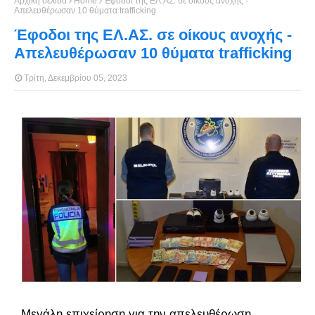
Αρχική σελίδα
Home
Έφοδοι της ΕΛ.ΑΣ. σε οίκους ανοχής -
Απελευθέρωσαν 10 θύματα trafficking
Έφοδοι της ΕΛ.ΑΣ. σε οίκους ανοχής -
Απελευθέρωσαν 10 θύματα trafficking
Τρίτη, Δεκεμβρίου 05, 2023
Μεγάλη επιχείρηση για την απελευθέρωση