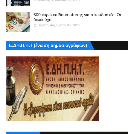
600 ευρώ επίδομα σίτισης για σπουδαστές: Οι
δικαιούχοι
Πέμπτη, Αυγούστου 06, 2026
Ε.ΔΗ.Π.Η.Τ (ένωση δημοσιογράφων)