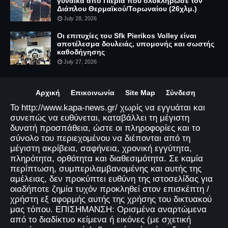
γυναίκα από Πιερία που ολοκλήρωσε τον
Διάπλου Θερμαϊκού/Τορωναίου (26χλμ.)
July 28, 2026
Οι επιτυχίες του Sfk Pierikos Volley είναι
αποτέλεσμα δουλειάς, υπομονής και σωστής
καθοδήγησης
July 27, 2026
Αρχική
Επικοινωνία
Site Map
Σύνδεση
Το http://www.kapa-news.gr/ χωρίς να εγγυάται και
συνεπώς να ευθύνεται, καταβάλλει τη μέγιστη
δυνατή προσπάθεια, ώστε οι πληροφορίες και το
σύνολο του περιεχομένου να διέπονται από τη
μέγιστη ακρίβεια, σαφήνεια, χρονική εγγύτητα,
πληρότητα, ορθότητα και διαθεσιμότητα. Σε καμία
περίπτωση, συμπεριλαμβανομένης και αυτής της
αμέλειας, δεν προκύπτει ευθύνη της ιστοσελίδας για
οιαδήποτε ζημία τυχόν προκληθεί στον επισκέπτη /
χρήστη εξ αφορμής αυτής της χρήσης του δικτυακού
μας τόπου. ΕΠΙΣΗΜΑΝΣΗ: Ορισμένα αναρτώμενα
από το διαδίκτυο κείμενα ή εικόνες (με σχετική