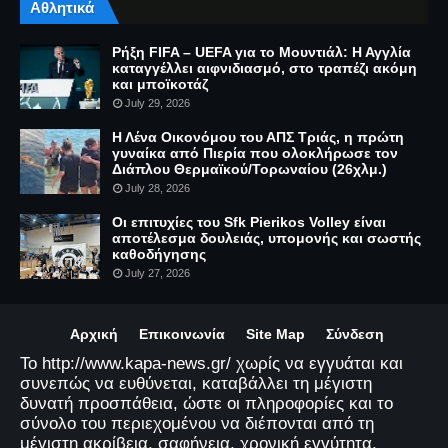
Αθλητικά
Ρήξη FIFA – UEFA για το Μουντιάλ: Η Αγγλία
καταγγέλλει αιφνιδιασμό, στο τραπέζι ακόμη
και μποϊκοτάζ
July 29, 2026
Η Λένα Οικονόμου του ΑΠΣ Τριάς, η πρώτη
γυναίκα από Πιερία που ολοκλήρωσε τον
Διάπλου Θερμαϊκού/Τορωναίου (26χλμ.)
July 28, 2026
Οι επιτυχίες του Sfk Pierikos Volley είναι
αποτέλεσμα δουλειάς, υπομονής και σωστής
καθοδήγησης
July 27, 2026
Αρχική
Επικοινωνία
Site Map
Σύνδεση
Το http://www.kapa-news.gr/ χωρίς να εγγυάται και
συνεπώς να ευθύνεται, καταβάλλει τη μέγιστη
δυνατή προσπάθεια, ώστε οι πληροφορίες και το
σύνολο του περιεχομένου να διέπονται από τη
μέγιστη ακρίβεια, σαφήνεια, χρονική εγγύτητα,