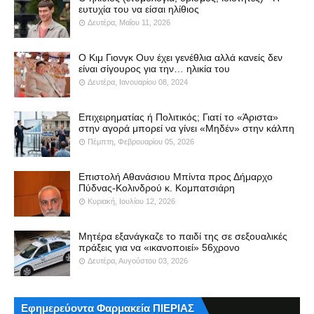
ευτυχία του να είσαι ηλίθιος
Δευτέρα, Μαΐου 11, 2026
Ο Κιμ Γιονγκ Ουν έχει γενέθλια αλλά κανείς δεν
είναι σίγουρος για την… ηλικία του
Δευτέρα, Ιανουαρίου 08, 2024
Επιχειρηματίας ή Πολιτικός; Γιατί το «Άριστα»
στην αγορά μπορεί να γίνει «Μηδέν» στην κάλπη
Πέμπτη, Φεβρουαρίου 05, 2026
Επιστολή Αθανάσιου Μπίντα προς Δήμαρχο
Πύδνας-Κολινδρού κ. Κομπατσιάρη
Κυριακή, Ιουλίου 12, 2026
Μητέρα εξανάγκαζε το παιδί της σε σεξουαλικές
πράξεις για να «ικανοποιεί» 56χρονο
Δευτέρα, Αυγούστου 03, 2026
Εφημερεύοντα Φαρμακεία ΠΙΕΡΙΑΣ