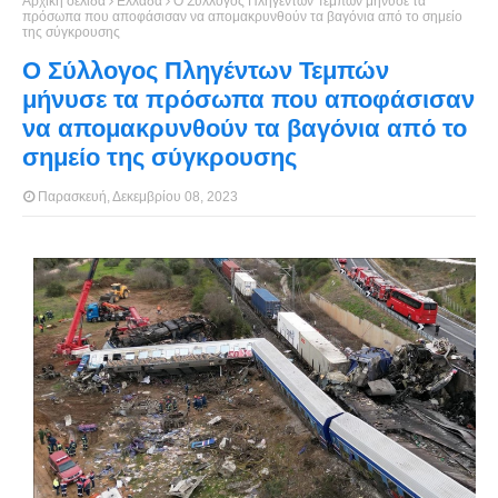
Αρχική σελίδα
Ελλάδα
Ο Σύλλογος Πληγέντων Τεμπών μήνυσε τα
πρόσωπα που αποφάσισαν να απομακρυνθούν τα βαγόνια από το σημείο
της σύγκρουσης
Ο Σύλλογος Πληγέντων Τεμπών
μήνυσε τα πρόσωπα που αποφάσισαν
να απομακρυνθούν τα βαγόνια από το
σημείο της σύγκρουσης
Παρασκευή, Δεκεμβρίου 08, 2023