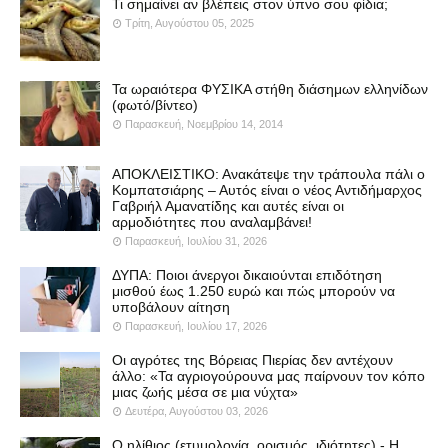
Τι σημαίνει αν βλέπεις στον ύπνο σου φίδια;
Τρίτη, Αυγούστου 05, 2025
Τα ωραιότερα ΦΥΣΙΚΑ στήθη διάσημων ελληνίδων
(φωτό/βίντεο)
Παρασκευή, Νοεμβρίου 14, 2014
ΑΠΟΚΛΕΙΣΤΙΚΟ: Ανακάτεψε την τράπουλα πάλι ο
Κομπατσιάρης – Αυτός είναι ο νέος Αντιδήμαρχος
Γαβριήλ Αμανατίδης και αυτές είναι οι
αρμοδιότητες που αναλαμβάνει!
Παρασκευή, Ιουλίου 31, 2026
ΔΥΠΑ: Ποιοι άνεργοι δικαιούνται επιδότηση
μισθού έως 1.250 ευρώ και πώς μπορούν να
υποβάλουν αίτηση
Παρασκευή, Ιουλίου 17, 2026
Οι αγρότες της Βόρειας Πιερίας δεν αντέχουν
άλλο: «Τα αγριογούρουνα μας παίρνουν τον κόπο
μιας ζωής μέσα σε μια νύχτα»
Δευτέρα, Αυγούστου 03, 2026
Ο ηλίθιος (ετυμολογία, ορισμός, ιδιότητες) - Η