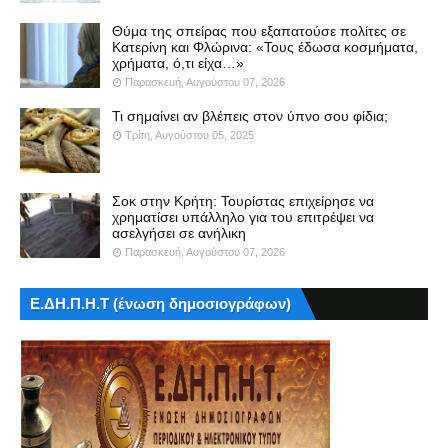
Θύμα της σπείρας που εξαπατούσε πολίτες σε
Κατερίνη και Φλώρινα: «Τους έδωσα κοσμήματα,
χρήματα, ό,τι είχα…»
Παρασκευή, Αυγούστου 07, 2026
Τι σημαίνει αν βλέπεις στον ύπνο σου φίδια;
Τρίτη, Αυγούστου 05, 2025
Σοκ στην Κρήτη: Τουρίστας επιχείρησε να
χρηματίσει υπάλληλο για του επιτρέψει να
ασελγήσει σε ανήλικη
Παρασκευή, Αυγούστου 07, 2026
Ε.ΔΗ.Π.Η.Τ (ένωση δημοσιογράφων)