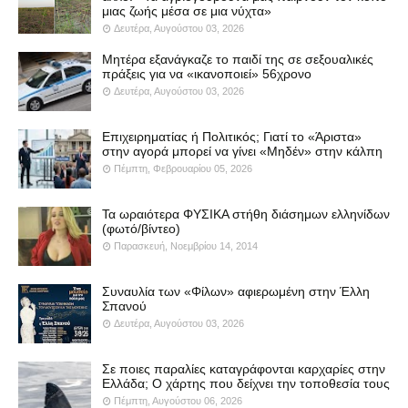
μιας ζωής μέσα σε μια νύχτα»
Δευτέρα, Αυγούστου 03, 2026
Μητέρα εξανάγκαζε το παιδί της σε σεξουαλικές
πράξεις για να «ικανοποιεί» 56χρονο
Δευτέρα, Αυγούστου 03, 2026
Επιχειρηματίας ή Πολιτικός; Γιατί το «Άριστα»
στην αγορά μπορεί να γίνει «Μηδέν» στην κάλπη
Πέμπτη, Φεβρουαρίου 05, 2026
Τα ωραιότερα ΦΥΣΙΚΑ στήθη διάσημων ελληνίδων
(φωτό/βίντεο)
Παρασκευή, Νοεμβρίου 14, 2014
Συναυλία των «Φίλων» αφιερωμένη στην Έλλη
Σπανού
Δευτέρα, Αυγούστου 03, 2026
Σε ποιες παραλίες καταγράφονται καρχαρίες στην
Ελλάδα; Ο χάρτης που δείχνει την τοποθεσία τους
Πέμπτη, Αυγούστου 06, 2026