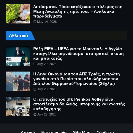
Λιπάσματα: Πόσο εκτόξευσε ο πόλεμος στη
Μέση Ανατολή τις τιμές τους – Αναλυτικά
παραδείγματα
May 14, 2026
Αθλητικά
Ρήξη FIFA – UEFA για το Μουντιάλ: Η Αγγλία
καταγγέλλει αιφνιδιασμό, στο τραπέζι ακόμη
και μποϊκοτάζ
July 29, 2026
Η Λένα Οικονόμου του ΑΠΣ Τριάς, η πρώτη
γυναίκα από Πιερία που ολοκλήρωσε τον
Διάπλου Θερμαϊκού/Τορωναίου (26χλμ.)
July 28, 2026
Οι επιτυχίες του Sfk Pierikos Volley είναι
αποτέλεσμα δουλειάς, υπομονής και σωστής
καθοδήγησης
July 27, 2026
Αρχική
Επικοινωνία
Site Map
Σύνδεση