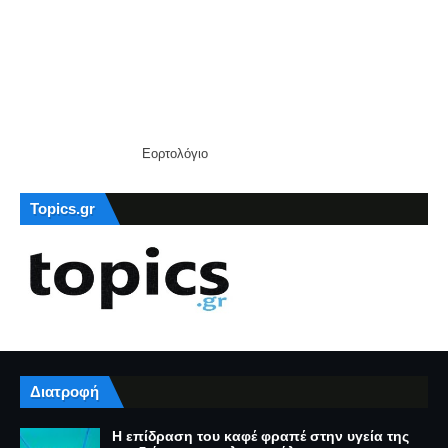
Εορτολόγιο
Topics.gr
Διατροφή
Η επίδραση του καφέ φραπέ στην υγεία της