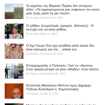
Οι αγρότες της Βόρειας Πιερίας δεν αντέχουν
άλλο: «Τα αγριογούρουνα μας παίρνουν τον κόπο
μιας ζωής μέσα σε μια νύχτα»
Δευτέρα, Αυγούστου 03, 2026
Ο ηλίθιος (ετυμολογία, ορισμός, ιδιότητες) - Η
ευτυχία του να είσαι ηλίθιος
Δευτέρα, Μαΐου 11, 2026
Ο Κιμ Γιονγκ Ουν έχει γενέθλια αλλά κανείς δεν
είναι σίγουρος για την… ηλικία του
Δευτέρα, Ιανουαρίου 08, 2024
Επιχειρηματίας ή Πολιτικός; Γιατί το «Άριστα»
στην αγορά μπορεί να γίνει «Μηδέν» στην κάλπη
Πέμπτη, Φεβρουαρίου 05, 2026
Επιστολή Αθανάσιου Μπίντα προς Δήμαρχο
Πύδνας-Κολινδρού κ. Κομπατσιάρη
Κυριακή, Ιουλίου 12, 2026