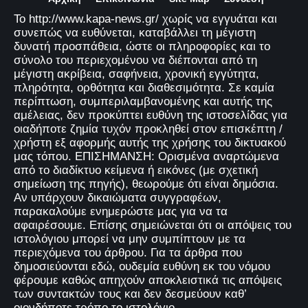
Το http://www.kapa-news.gr/ χωρίς να εγγυάται και
συνεπώς να ευθύνεται, καταβάλλει τη μέγιστη
δυνατή προσπάθεια, ώστε οι πληροφορίες και το
σύνολο του περιεχομένου να διέπονται από τη
μέγιστη ακρίβεια, σαφήνεια, χρονική εγγύτητα,
πληρότητα, ορθότητα και διαθεσιμότητα. Σε καμία
περίπτωση, συμπεριλαμβανομένης και αυτής της
αμέλειας, δεν προκύπτει ευθύνη της ιστοσελίδας για
οιαδήποτε ζημία τυχόν προκληθεί στον επισκέπτη /
χρήστη εξ αφορμής αυτής της χρήσης του δικτυακού
μας τόπου. ΕΠΙΣΗΜΑΝΣΗ: Ορισμένα αναρτώμενα
από το διαδίκτυο κείμενα ή εικόνες (με σχετική
σημείωση της πηγής), θεωρούμε ότι είναι δημόσια.
Αν υπάρχουν δικαιώματα συγγραφέων,
παρακαλούμε ενημερώστε μας για να τα
αφαιρέσουμε. Επίσης σημειώνεται ότι οι απόψεις του
ιστολόγιου μπορεί να μην συμπίπτουν με τα
περιεχόμενα του άρθρου. Για τα άρθρα που
δημοσιεύονται εδώ, ουδεμία ευθύνη εκ του νόμου
φέρουμε καθώς απηχούν αποκλειστικά τις απόψεις
των συντακτών τους και δεν δεσμεύουν καθ’
οιονδήποτε τρόπο το ιστολόγιο.