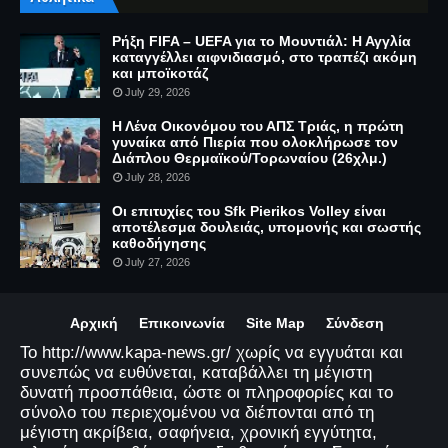
Ρήξη FIFA – UEFA για το Μουντιάλ: Η Αγγλία
καταγγέλλει αιφνιδιασμό, στο τραπέζι ακόμη
και μποϊκοτάζ
July 29, 2026
Η Λένα Οικονόμου του ΑΠΣ Τριάς, η πρώτη
γυναίκα από Πιερία που ολοκλήρωσε τον
Διάπλου Θερμαϊκού/Τορωναίου (26χλμ.)
July 28, 2026
Οι επιτυχίες του Sfk Pierikos Volley είναι
αποτέλεσμα δουλειάς, υπομονής και σωστής
καθοδήγησης
July 27, 2026
Αρχική
Επικοινωνία
Site Map
Σύνδεση
Το http://www.kapa-news.gr/ χωρίς να εγγυάται και
συνεπώς να ευθύνεται, καταβάλλει τη μέγιστη
δυνατή προσπάθεια, ώστε οι πληροφορίες και το
σύνολο του περιεχομένου να διέπονται από τη
μέγιστη ακρίβεια, σαφήνεια, χρονική εγγύτητα,