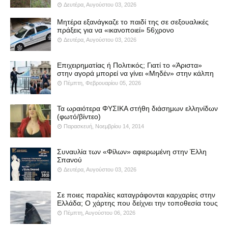
Δευτέρα, Αυγούστου 03, 2026
Μητέρα εξανάγκαζε το παιδί της σε σεξουαλικές
πράξεις για να «ικανοποιεί» 56χρονο
Δευτέρα, Αυγούστου 03, 2026
Επιχειρηματίας ή Πολιτικός; Γιατί το «Άριστα»
στην αγορά μπορεί να γίνει «Μηδέν» στην κάλπη
Πέμπτη, Φεβρουαρίου 05, 2026
Τα ωραιότερα ΦΥΣΙΚΑ στήθη διάσημων ελληνίδων
(φωτό/βίντεο)
Παρασκευή, Νοεμβρίου 14, 2014
Συναυλία των «Φίλων» αφιερωμένη στην Έλλη
Σπανού
Δευτέρα, Αυγούστου 03, 2026
Σε ποιες παραλίες καταγράφονται καρχαρίες στην
Ελλάδα; Ο χάρτης που δείχνει την τοποθεσία τους
Πέμπτη, Αυγούστου 06, 2026