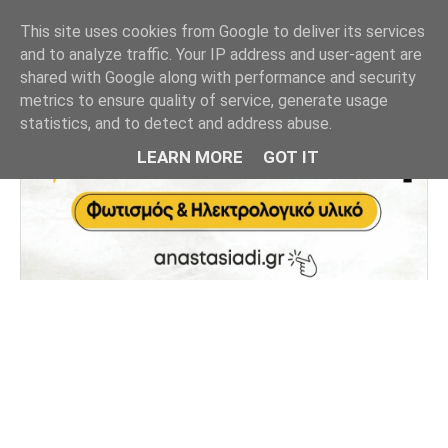
This site uses cookies from Google to deliver its services
and to analyze traffic. Your IP address and user-agent are
shared with Google along with performance and security
metrics to ensure quality of service, generate usage
statistics, and to detect and address abuse.
LEARN MORE
GOT IT