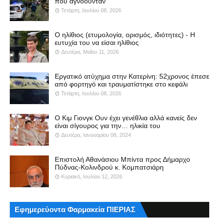
που αγνοούνταν
Τετάρτη, Ιουλίου 08, 2026
Ο ηλίθιος (ετυμολογία, ορισμός, ιδιότητες) - Η
ευτυχία του να είσαι ηλίθιος
Δευτέρα, Μαΐου 11, 2026
Εργατικό ατύχημα στην Κατερίνη: 52χρονος έπεσε
από φορτηγό και τραυματίστηκε στο κεφάλι
Τετάρτη, Ιουλίου 08, 2026
Ο Κιμ Γιονγκ Ουν έχει γενέθλια αλλά κανείς δεν
είναι σίγουρος για την… ηλικία του
Δευτέρα, Ιανουαρίου 08, 2024
Επιστολή Αθανάσιου Μπίντα προς Δήμαρχο
Πύδνας-Κολινδρού κ. Κομπατσιάρη
Κυριακή, Ιουλίου 12, 2026
Εφημερεύοντα Φαρμακεία ΠΙΕΡΙΑΣ