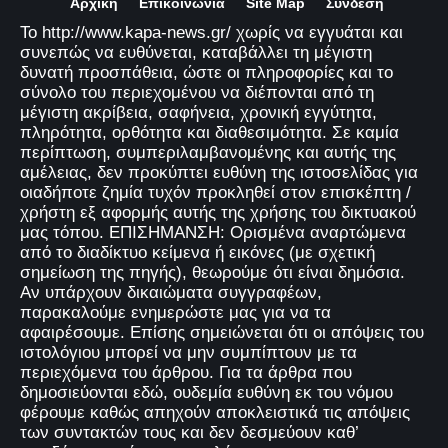
Αρχική
Επικοινωνία
Site Map
Σύνδεση
Το http://www.kapa-news.gr/ χωρίς να εγγυάται και
συνεπώς να ευθύνεται, καταβάλλει τη μέγιστη
δυνατή προσπάθεια, ώστε οι πληροφορίες και το
σύνολο του περιεχομένου να διέπονται από τη
μέγιστη ακρίβεια, σαφήνεια, χρονική εγγύτητα,
πληρότητα, ορθότητα και διαθεσιμότητα. Σε καμία
περίπτωση, συμπεριλαμβανομένης και αυτής της
αμέλειας, δεν προκύπτει ευθύνη της ιστοσελίδας για
οιαδήποτε ζημία τυχόν προκληθεί στον επισκέπτη /
χρήστη εξ αφορμής αυτής της χρήσης του δικτυακού
μας τόπου. ΕΠΙΣΗΜΑΝΣΗ: Ορισμένα αναρτώμενα
από το διαδίκτυο κείμενα ή εικόνες (με σχετική
σημείωση της πηγής), θεωρούμε ότι είναι δημόσια.
Αν υπάρχουν δικαιώματα συγγραφέων,
παρακαλούμε ενημερώστε μας για να τα
αφαιρέσουμε. Επίσης σημειώνεται ότι οι απόψεις του
ιστολόγιου μπορεί να μην συμπίπτουν με τα
περιεχόμενα του άρθρου. Για τα άρθρα που
δημοσιεύονται εδώ, ουδεμία ευθύνη εκ του νόμου
φέρουμε καθώς απηχούν αποκλειστικά τις απόψεις
των συντακτών τους και δεν δεσμεύουν καθ’