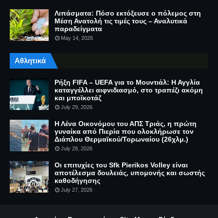
Λιπάσματα: Πόσο εκτόξευσε ο πόλεμος στη
Μέση Ανατολή τις τιμές τους – Αναλυτικά
παραδείγματα
May 14, 2026
Αθλητικά
Ρήξη FIFA – UEFA για το Μουντιάλ: Η Αγγλία
καταγγέλλει αιφνιδιασμό, στο τραπέζι ακόμη
και μποϊκοτάζ
July 29, 2026
Η Λένα Οικονόμου του ΑΠΣ Τριάς, η πρώτη
γυναίκα από Πιερία που ολοκλήρωσε τον
Διάπλου Θερμαϊκού/Τορωναίου (26χλμ.)
July 28, 2026
Οι επιτυχίες του Sfk Pierikos Volley είναι
αποτέλεσμα δουλειάς, υπομονής και σωστής
καθοδήγησης
July 27, 2026