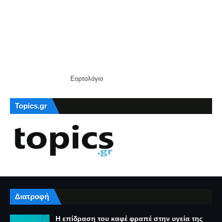
Εορτολόγιο
Topics.gr
Διατροφή
Η επίδραση του καφέ φραπέ στην υγεία της