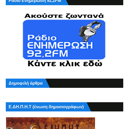
Ράδιο Ενημέρωση 92,2FM
Δημοφιλή άρθρα
Ε.ΔΗ.Π.Η.Τ (ένωση δημοσιογράφων)