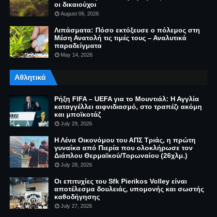
οι δικαιούχοι
August 06, 2026
Λιπάσματα: Πόσο εκτόξευσε ο πόλεμος στη
Μέση Ανατολή τις τιμές τους – Αναλυτικά
παραδείγματα
May 14, 2026
Αθλητικά
Ρήξη FIFA – UEFA για το Μουντιάλ: Η Αγγλία
καταγγέλλει αιφνιδιασμό, στο τραπέζι ακόμη
και μποϊκοτάζ
July 29, 2026
Η Λένα Οικονόμου του ΑΠΣ Τριάς, η πρώτη
γυναίκα από Πιερία που ολοκλήρωσε τον
Διάπλου Θερμαϊκού/Τορωναίου (26χλμ.)
July 28, 2026
Οι επιτυχίες του Sfk Pierikos Volley είναι
αποτέλεσμα δουλειάς, υπομονής και σωστής
καθοδήγησης
July 27, 2026