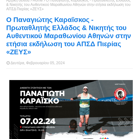
Αρχική σελίδα
Home
Ο Παναγιώτης Καραΐσκος - Πρωταθλητής Ελλάδος
& Νικητής του Αυθεντικού Μαραθωνίου Αθηνών στην ετήσια εκδήλωση του
ΑΠΣΔ Πιερίας «ΖΕΥΣ»
Ο Παναγιώτης Καραΐσκος -
Πρωταθλητής Ελλάδος & Νικητής του
Αυθεντικού Μαραθωνίου Αθηνών στην
ετήσια εκδήλωση του ΑΠΣΔ Πιερίας
«ΖΕΥΣ»
Δευτέρα, Φεβρουαρίου 05, 2024