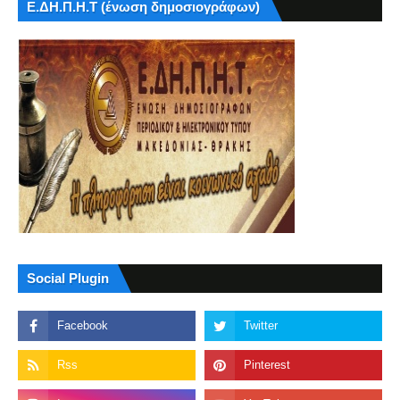
Ε.ΔΗ.Π.Η.Τ (ένωση δημοσιογράφων)
Social Plugin