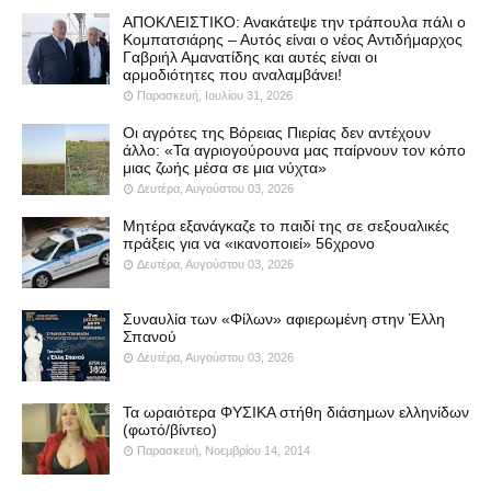
ΑΠΟΚΛΕΙΣΤΙΚΟ: Ανακάτεψε την τράπουλα πάλι ο
Κομπατσιάρης – Αυτός είναι ο νέος Αντιδήμαρχος
Γαβριήλ Αμανατίδης και αυτές είναι οι
αρμοδιότητες που αναλαμβάνει!
Παρασκευή, Ιουλίου 31, 2026
Οι αγρότες της Βόρειας Πιερίας δεν αντέχουν
άλλο: «Τα αγριογούρουνα μας παίρνουν τον κόπο
μιας ζωής μέσα σε μια νύχτα»
Δευτέρα, Αυγούστου 03, 2026
Μητέρα εξανάγκαζε το παιδί της σε σεξουαλικές
πράξεις για να «ικανοποιεί» 56χρονο
Δευτέρα, Αυγούστου 03, 2026
Συναυλία των «Φίλων» αφιερωμένη στην Έλλη
Σπανού
Δευτέρα, Αυγούστου 03, 2026
Τα ωραιότερα ΦΥΣΙΚΑ στήθη διάσημων ελληνίδων
(φωτό/βίντεο)
Παρασκευή, Νοεμβρίου 14, 2014