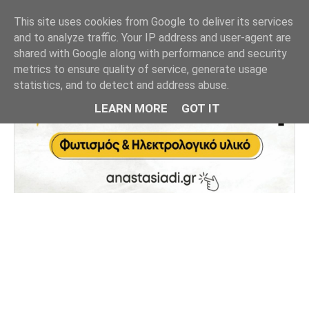
This site uses cookies from Google to deliver its services
and to analyze traffic. Your IP address and user-agent are
shared with Google along with performance and security
metrics to ensure quality of service, generate usage
statistics, and to detect and address abuse.
LEARN MORE
GOT IT