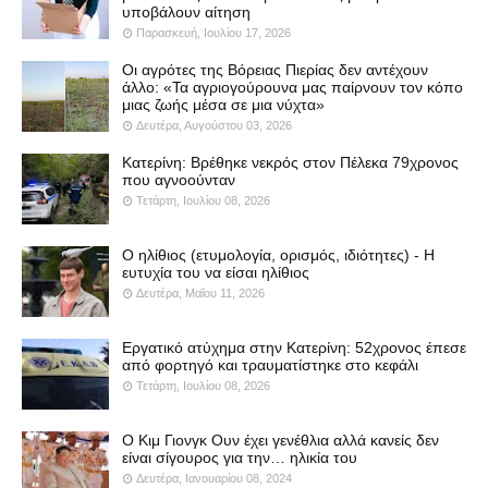
υποβάλουν αίτηση
Παρασκευή, Ιουλίου 17, 2026
Οι αγρότες της Βόρειας Πιερίας δεν αντέχουν
άλλο: «Τα αγριογούρουνα μας παίρνουν τον κόπο
μιας ζωής μέσα σε μια νύχτα»
Δευτέρα, Αυγούστου 03, 2026
Κατερίνη: Βρέθηκε νεκρός στον Πέλεκα 79χρονος
που αγνοούνταν
Τετάρτη, Ιουλίου 08, 2026
Ο ηλίθιος (ετυμολογία, ορισμός, ιδιότητες) - Η
ευτυχία του να είσαι ηλίθιος
Δευτέρα, Μαΐου 11, 2026
Εργατικό ατύχημα στην Κατερίνη: 52χρονος έπεσε
από φορτηγό και τραυματίστηκε στο κεφάλι
Τετάρτη, Ιουλίου 08, 2026
Ο Κιμ Γιονγκ Ουν έχει γενέθλια αλλά κανείς δεν
είναι σίγουρος για την… ηλικία του
Δευτέρα, Ιανουαρίου 08, 2024