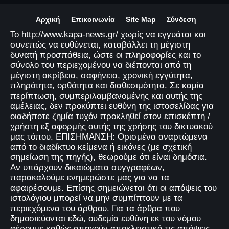
Αρχική
Επικοινωνία
Site Map
Σύνδεση
Το http://www.kapa-news.gr/ χωρίς να εγγυάται και
συνεπώς να ευθύνεται, καταβάλλει τη μέγιστη
δυνατή προσπάθεια, ώστε οι πληροφορίες και το
σύνολο του περιεχομένου να διέπονται από τη
μέγιστη ακρίβεια, σαφήνεια, χρονική εγγύτητα,
πληρότητα, ορθότητα και διαθεσιμότητα. Σε καμία
περίπτωση, συμπεριλαμβανομένης και αυτής της
αμέλειας, δεν προκύπτει ευθύνη της ιστοσελίδας για
οιαδήποτε ζημία τυχόν προκληθεί στον επισκέπτη /
χρήστη εξ αφορμής αυτής της χρήσης του δικτυακού
μας τόπου. ΕΠΙΣΗΜΑΝΣΗ: Ορισμένα αναρτώμενα
από το διαδίκτυο κείμενα ή εικόνες (με σχετική
σημείωση της πηγής), θεωρούμε ότι είναι δημόσια.
Αν υπάρχουν δικαιώματα συγγραφέων,
παρακαλούμε ενημερώστε μας για να τα
αφαιρέσουμε. Επίσης σημειώνεται ότι οι απόψεις του
ιστολόγιου μπορεί να μην συμπίπτουν με τα
περιεχόμενα του άρθρου. Για τα άρθρα που
δημοσιεύονται εδώ, ουδεμία ευθύνη εκ του νόμου
φέρουμε καθώς απηχούν αποκλειστικά τις απόψεις