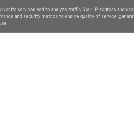
iver its services and to analyze traffic. Your IP address and us
mance and security metrics to ensure quality of service, gener
use.