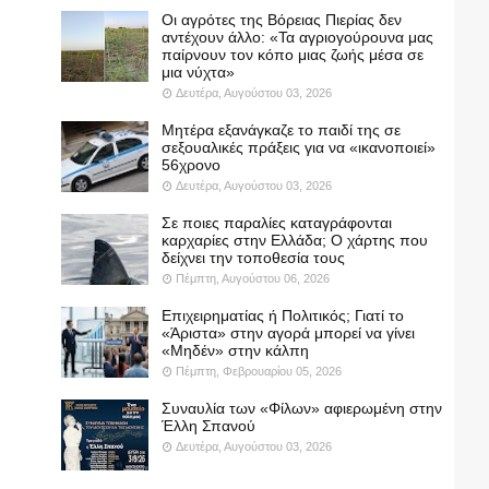
Οι αγρότες της Βόρειας Πιερίας δεν
αντέχουν άλλο: «Τα αγριογούρουνα μας
παίρνουν τον κόπο μιας ζωής μέσα σε
μια νύχτα»
Δευτέρα, Αυγούστου 03, 2026
Μητέρα εξανάγκαζε το παιδί της σε
σεξουαλικές πράξεις για να «ικανοποιεί»
56χρονο
Δευτέρα, Αυγούστου 03, 2026
Σε ποιες παραλίες καταγράφονται
καρχαρίες στην Ελλάδα; Ο χάρτης που
δείχνει την τοποθεσία τους
Πέμπτη, Αυγούστου 06, 2026
Επιχειρηματίας ή Πολιτικός; Γιατί το
«Άριστα» στην αγορά μπορεί να γίνει
«Μηδέν» στην κάλπη
Πέμπτη, Φεβρουαρίου 05, 2026
Συναυλία των «Φίλων» αφιερωμένη στην
Έλλη Σπανού
Δευτέρα, Αυγούστου 03, 2026