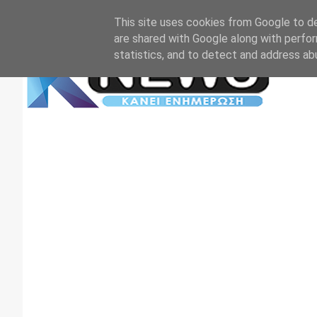
Αρχική
Επικοινωνία
Πρωτοσέλιδα
TV+RADIO
This site uses cookies from Google to del
are shared with Google along with perfor
statistics, and to detect and address ab