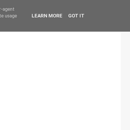
er-agent
LEARN MORE
GOT IT
ate usage