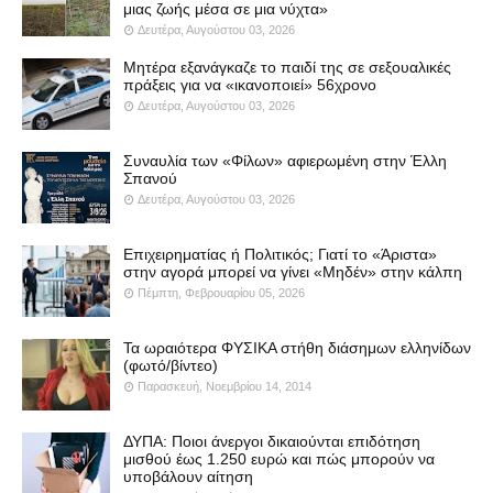
μιας ζωής μέσα σε μια νύχτα»
Δευτέρα, Αυγούστου 03, 2026
Μητέρα εξανάγκαζε το παιδί της σε σεξουαλικές
πράξεις για να «ικανοποιεί» 56χρονο
Δευτέρα, Αυγούστου 03, 2026
Συναυλία των «Φίλων» αφιερωμένη στην Έλλη
Σπανού
Δευτέρα, Αυγούστου 03, 2026
Επιχειρηματίας ή Πολιτικός; Γιατί το «Άριστα»
στην αγορά μπορεί να γίνει «Μηδέν» στην κάλπη
Πέμπτη, Φεβρουαρίου 05, 2026
Τα ωραιότερα ΦΥΣΙΚΑ στήθη διάσημων ελληνίδων
(φωτό/βίντεο)
Παρασκευή, Νοεμβρίου 14, 2014
ΔΥΠΑ: Ποιοι άνεργοι δικαιούνται επιδότηση
μισθού έως 1.250 ευρώ και πώς μπορούν να
υποβάλουν αίτηση