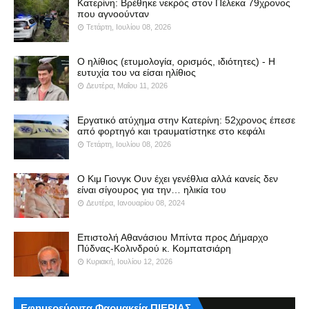
Κατερίνη: Βρέθηκε νεκρός στον Πέλεκα 79χρονος
που αγνοούνταν
Τετάρτη, Ιουλίου 08, 2026
Ο ηλίθιος (ετυμολογία, ορισμός, ιδιότητες) - Η
ευτυχία του να είσαι ηλίθιος
Δευτέρα, Μαΐου 11, 2026
Εργατικό ατύχημα στην Κατερίνη: 52χρονος έπεσε
από φορτηγό και τραυματίστηκε στο κεφάλι
Τετάρτη, Ιουλίου 08, 2026
Ο Κιμ Γιονγκ Ουν έχει γενέθλια αλλά κανείς δεν
είναι σίγουρος για την… ηλικία του
Δευτέρα, Ιανουαρίου 08, 2024
Επιστολή Αθανάσιου Μπίντα προς Δήμαρχο
Πύδνας-Κολινδρού κ. Κομπατσιάρη
Κυριακή, Ιουλίου 12, 2026
Εφημερεύοντα Φαρμακεία ΠΙΕΡΙΑΣ