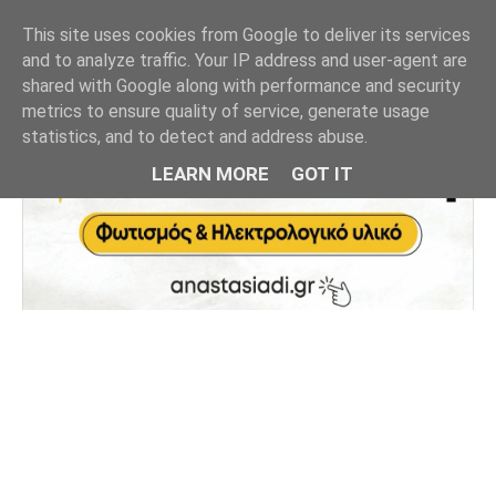
This site uses cookies from Google to deliver its services
and to analyze traffic. Your IP address and user-agent are
shared with Google along with performance and security
metrics to ensure quality of service, generate usage
statistics, and to detect and address abuse.
LEARN MORE
GOT IT