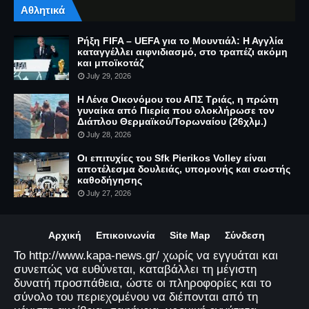
Αθλητικά
Ρήξη FIFA – UEFA για το Μουντιάλ: Η Αγγλία
καταγγέλλει αιφνιδιασμό, στο τραπέζι ακόμη
και μποϊκοτάζ
July 29, 2026
Η Λένα Οικονόμου του ΑΠΣ Τριάς, η πρώτη
γυναίκα από Πιερία που ολοκλήρωσε τον
Διάπλου Θερμαϊκού/Τορωναίου (26χλμ.)
July 28, 2026
Οι επιτυχίες του Sfk Pierikos Volley είναι
αποτέλεσμα δουλειάς, υπομονής και σωστής
καθοδήγησης
July 27, 2026
Αρχική
Επικοινωνία
Site Map
Σύνδεση
Το http://www.kapa-news.gr/ χωρίς να εγγυάται και
συνεπώς να ευθύνεται, καταβάλλει τη μέγιστη
δυνατή προσπάθεια, ώστε οι πληροφορίες και το
σύνολο του περιεχομένου να διέπονται από τη