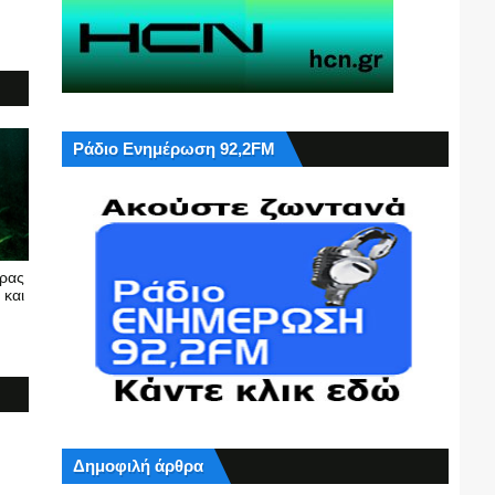
Ράδιο Ενημέρωση 92,2FM
υρας
 και
Δημοφιλή άρθρα