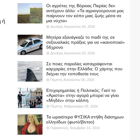
Οι αγρότες της Βόρειας Πιερίας δεν
αντέχουν άλλο: «Τα αγριογούρουνα μας
παίρνουν τον κόπο μιας ζωής μέσα σε
 ή
μια νύχτα»
Δευτέρα, Αυγούστου 03, 2026
Μητέρα εξανάγκαζε το παιδί της σε
σεξουαλικές πράξεις για να «ικανοποιεί»
56χρονο
Δευτέρα, Αυγούστου 03, 2026
Σε ποιες παραλίες καταγράφονται
καρχαρίες στην Ελλάδα; Ο χάρτης που
δείχνει την τοποθεσία τους
Πέμπτη, Αυγούστου 06, 2026
Επιχειρηματίας ή Πολιτικός; Γιατί το
«Άριστα» στην αγορά μπορεί να γίνει
«Μηδέν» στην κάλπη
Πέμπτη, Φεβρουαρίου 05, 2026
Τα ωραιότερα ΦΥΣΙΚΑ στήθη διάσημων
ελληνίδων (φωτό/βίντεο)
Παρασκευή, Νοεμβρίου 14, 2014