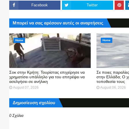
Facebook
Twitter
Μπορεί να σας αρέσουν αυτές οι αναρτήσεις
Home
Home
Σοκ στην Κρήτη: Τουρίστας επιχείρησε να
Σε ποιες παραλίε
χρηματίσει υπάλληλο για του επιτρέψει να
στην Ελλάδα; Ο χ
ασελγήσει σε ανήλικη
τοποθεσία τους
August 07, 2026
August 06, 2026
Δημοσίευση σχολίου
0 Σχόλια