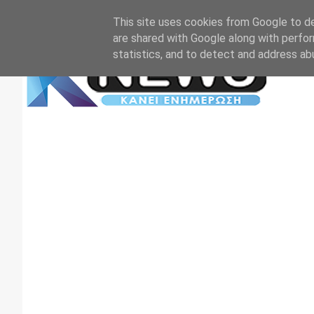
Αρχική
Επικοινωνία
Πρωτοσέλιδα
TV+RADIO
This site uses cookies from Google to del
are shared with Google along with perfor
statistics, and to detect and address ab