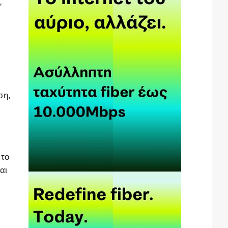
,
ση,
 το
αι