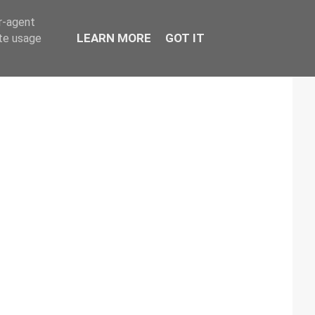
er-agent
LEARN MORE
GOT IT
ate usage