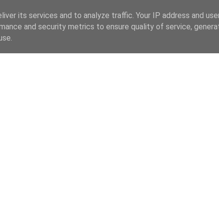
iver its services and to analyze traffic. Your IP address and us
mance and security metrics to ensure quality of service, gener
use.