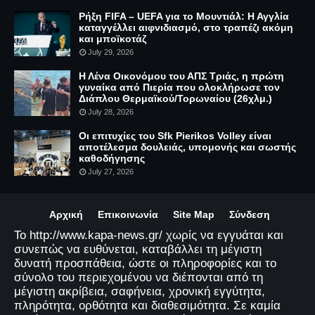
Ρήξη FIFA – UEFA για το Μουντιάλ: Η Αγγλία
καταγγέλλει αιφνιδιασμό, στο τραπέζι ακόμη
και μποϊκοτάζ
July 29, 2026
Η Λένα Οικονόμου του ΑΠΣ Τριάς, η πρώτη
γυναίκα από Πιερία που ολοκλήρωσε τον
Διάπλου Θερμαϊκού/Τορωναίου (26χλμ.)
July 28, 2026
Οι επιτυχίες του Sfk Pierikos Volley είναι
αποτέλεσμα δουλειάς, υπομονής και σωστής
καθοδήγησης
July 27, 2026
Αρχική
Επικοινωνία
Site Map
Σύνδεση
Το http://www.kapa-news.gr/ χωρίς να εγγυάται και
συνεπώς να ευθύνεται, καταβάλλει τη μέγιστη
δυνατή προσπάθεια, ώστε οι πληροφορίες και το
σύνολο του περιεχομένου να διέπονται από τη
μέγιστη ακρίβεια, σαφήνεια, χρονική εγγύτητα,
πληρότητα, ορθότητα και διαθεσιμότητα. Σε καμία