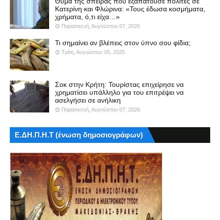
Θύμα της σπείρας που εξαπατούσε πολίτες σε
Κατερίνη και Φλώρινα: «Τους έδωσα κοσμήματα,
χρήματα, ό,τι είχα…»
Παρασκευή, Αυγούστου 07, 2026
Τι σημαίνει αν βλέπεις στον ύπνο σου φίδια;
Τρίτη, Αυγούστου 05, 2025
Σοκ στην Κρήτη: Τουρίστας επιχείρησε να
χρηματίσει υπάλληλο για του επιτρέψει να
ασελγήσει σε ανήλικη
Παρασκευή, Αυγούστου 07, 2026
Ε.ΔΗ.Π.Η.Τ (ένωση δημοσιογράφων)