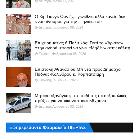
Δευτέρα, Μαΐου 11, 2026
Ο Κιμ Γιονγκ Ουν έχει γενέθλια αλλά κανείς δεν
είναι σίγουρος για την… ηλικία του
Δευτέρα, Ιανουαρίου 08, 2024
Επιχειρηματίας ή Πολιτικός; Γιατί το «Άριστα»
στην αγορά μπορεί να γίνει «Μηδέν» στην κάλπη
Πέμπτη, Φεβρουαρίου 05, 2026
Επιστολή Αθανάσιου Μπίντα προς Δήμαρχο
Πύδνας-Κολινδρού κ. Κομπατσιάρη
Κυριακή, Ιουλίου 12, 2026
Μητέρα εξανάγκαζε το παιδί της σε σεξουαλικές
πράξεις για να «ικανοποιεί» 56χρονο
Δευτέρα, Αυγούστου 03, 2026
Εφημερεύοντα Φαρμακεία ΠΙΕΡΙΑΣ