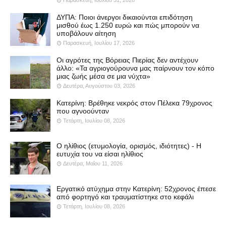
ΔΥΠΑ: Ποιοι άνεργοι δικαιούνται επιδότηση
μισθού έως 1.250 ευρώ και πώς μπορούν να
υποβάλουν αίτηση
Παρασκευή, Ιουλίου 17, 2026
Οι αγρότες της Βόρειας Πιερίας δεν αντέχουν
άλλο: «Τα αγριογούρουνα μας παίρνουν τον κόπο
μιας ζωής μέσα σε μια νύχτα»
Δευτέρα, Αυγούστου 03, 2026
Κατερίνη: Βρέθηκε νεκρός στον Πέλεκα 79χρονος
που αγνοούνταν
Τετάρτη, Ιουλίου 08, 2026
Ο ηλίθιος (ετυμολογία, ορισμός, ιδιότητες) - Η
ευτυχία του να είσαι ηλίθιος
Δευτέρα, Μαΐου 11, 2026
Εργατικό ατύχημα στην Κατερίνη: 52χρονος έπεσε
από φορτηγό και τραυματίστηκε στο κεφάλι
Τετάρτη, Ιουλίου 08, 2026