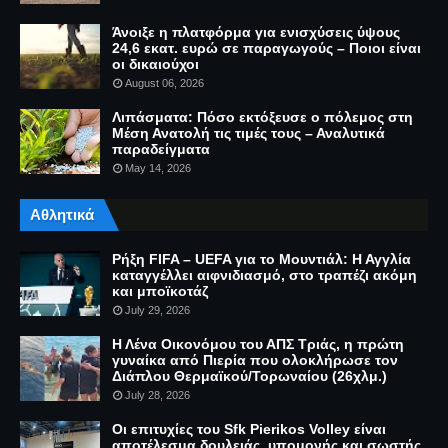
Άνοιξε η πλατφόρμα για ενισχύσεις ύψους
24,6 εκατ. ευρώ σε παραγωγούς – Ποιοι είναι
οι δικαιούχοι
August 06, 2026
Λιπάσματα: Πόσο εκτόξευσε ο πόλεμος στη
Μέση Ανατολή τις τιμές τους – Αναλυτικά
παραδείγματα
May 14, 2026
Αθλητικά
Ρήξη FIFA – UEFA για το Μουντιάλ: Η Αγγλία
καταγγέλλει αιφνιδιασμό, στο τραπέζι ακόμη
και μποϊκοτάζ
July 29, 2026
Η Λένα Οικονόμου του ΑΠΣ Τριάς, η πρώτη
γυναίκα από Πιερία που ολοκλήρωσε τον
Διάπλου Θερμαϊκού/Τορωναίου (26χλμ.)
July 28, 2026
Οι επιτυχίες του Sfk Pierikos Volley είναι
αποτέλεσμα δουλειάς, υπομονής και σωστής