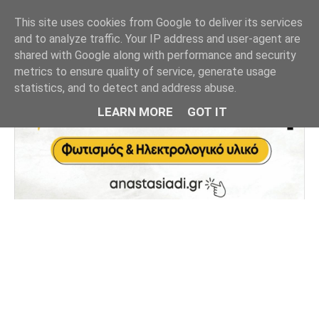
This site uses cookies from Google to deliver its services
and to analyze traffic. Your IP address and user-agent are
shared with Google along with performance and security
metrics to ensure quality of service, generate usage
statistics, and to detect and address abuse.
LEARN MORE
GOT IT