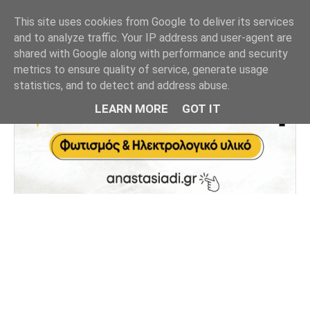
This site uses cookies from Google to deliver its services
and to analyze traffic. Your IP address and user-agent are
shared with Google along with performance and security
metrics to ensure quality of service, generate usage
statistics, and to detect and address abuse.
LEARN MORE
GOT IT