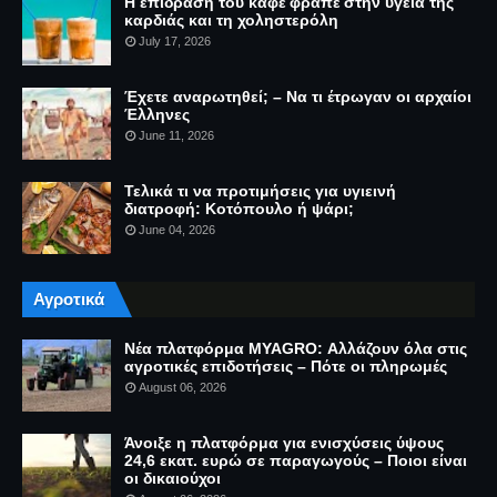
Η επίδραση του καφέ φραπέ στην υγεία της
καρδιάς και τη χοληστερόλη
July 17, 2026
Έχετε αναρωτηθεί; – Να τι έτρωγαν οι αρχαίοι
Έλληνες
June 11, 2026
Τελικά τι να προτιμήσεις για υγιεινή
διατροφή: Κοτόπουλο ή ψάρι;
June 04, 2026
Αγροτικά
Νέα πλατφόρμα MYAGRO: Αλλάζουν όλα στις
αγροτικές επιδοτήσεις – Πότε οι πληρωμές
August 06, 2026
Άνοιξε η πλατφόρμα για ενισχύσεις ύψους
24,6 εκατ. ευρώ σε παραγωγούς – Ποιοι είναι
οι δικαιούχοι