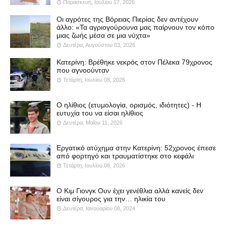
Παρασκευή, Ιουλίου 17, 2026
Οι αγρότες της Βόρειας Πιερίας δεν αντέχουν
άλλο: «Τα αγριογούρουνα μας παίρνουν τον κόπο
μιας ζωής μέσα σε μια νύχτα»
Δευτέρα, Αυγούστου 03, 2026
Κατερίνη: Βρέθηκε νεκρός στον Πέλεκα 79χρονος
που αγνοούνταν
Τετάρτη, Ιουλίου 08, 2026
Ο ηλίθιος (ετυμολογία, ορισμός, ιδιότητες) - Η
ευτυχία του να είσαι ηλίθιος
Δευτέρα, Μαΐου 11, 2026
Εργατικό ατύχημα στην Κατερίνη: 52χρονος έπεσε
από φορτηγό και τραυματίστηκε στο κεφάλι
Τετάρτη, Ιουλίου 08, 2026
Ο Κιμ Γιονγκ Ουν έχει γενέθλια αλλά κανείς δεν
είναι σίγουρος για την… ηλικία του
Δευτέρα, Ιανουαρίου 08, 2024