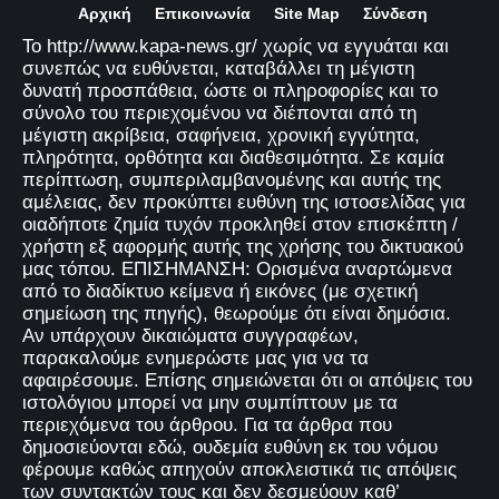
Αρχική
Επικοινωνία
Site Map
Σύνδεση
Το http://www.kapa-news.gr/ χωρίς να εγγυάται και
συνεπώς να ευθύνεται, καταβάλλει τη μέγιστη
δυνατή προσπάθεια, ώστε οι πληροφορίες και το
σύνολο του περιεχομένου να διέπονται από τη
μέγιστη ακρίβεια, σαφήνεια, χρονική εγγύτητα,
πληρότητα, ορθότητα και διαθεσιμότητα. Σε καμία
περίπτωση, συμπεριλαμβανομένης και αυτής της
αμέλειας, δεν προκύπτει ευθύνη της ιστοσελίδας για
οιαδήποτε ζημία τυχόν προκληθεί στον επισκέπτη /
χρήστη εξ αφορμής αυτής της χρήσης του δικτυακού
μας τόπου. ΕΠΙΣΗΜΑΝΣΗ: Ορισμένα αναρτώμενα
από το διαδίκτυο κείμενα ή εικόνες (με σχετική
σημείωση της πηγής), θεωρούμε ότι είναι δημόσια.
Αν υπάρχουν δικαιώματα συγγραφέων,
παρακαλούμε ενημερώστε μας για να τα
αφαιρέσουμε. Επίσης σημειώνεται ότι οι απόψεις του
ιστολόγιου μπορεί να μην συμπίπτουν με τα
περιεχόμενα του άρθρου. Για τα άρθρα που
δημοσιεύονται εδώ, ουδεμία ευθύνη εκ του νόμου
φέρουμε καθώς απηχούν αποκλειστικά τις απόψεις
των συντακτών τους και δεν δεσμεύουν καθ’