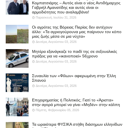
Κομπατσιάρης – Αυτός είναι ο νέος Αντιδήμαρχος
Γαβριήλ Αμανατίδης και αυτές είναι οι
αρμοδιότητες που αναλαμβάνει!
Παρασκευή, Ιουλίου 31, 2026
Οι αγρότες της Βόρειας Πιερίας δεν αντέχουν
άλλο: «Τα αγριογούρουνα μας παίρνουν τον κόπο
μιας ζωής μέσα σε μια νύχτα»
Δευτέρα, Αυγούστου 03, 2026
Μητέρα εξανάγκαζε το παιδί της σε σεξουαλικές
πράξεις για να «ικανοποιεί» 56χρονο
Δευτέρα, Αυγούστου 03, 2026
Συναυλία των «Φίλων» αφιερωμένη στην Έλλη
Σπανού
Δευτέρα, Αυγούστου 03, 2026
Επιχειρηματίας ή Πολιτικός; Γιατί το «Άριστα»
στην αγορά μπορεί να γίνει «Μηδέν» στην κάλπη
Πέμπτη, Φεβρουαρίου 05, 2026
Τα ωραιότερα ΦΥΣΙΚΑ στήθη διάσημων ελληνίδων