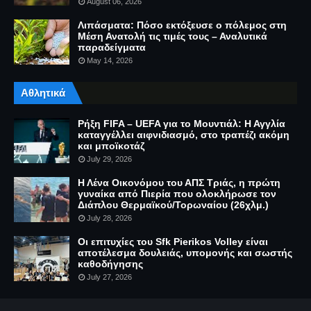
August 06, 2026
Λιπάσματα: Πόσο εκτόξευσε ο πόλεμος στη
Μέση Ανατολή τις τιμές τους – Αναλυτικά
παραδείγματα
May 14, 2026
Αθλητικά
Ρήξη FIFA – UEFA για το Μουντιάλ: Η Αγγλία
καταγγέλλει αιφνιδιασμό, στο τραπέζι ακόμη
και μποϊκοτάζ
July 29, 2026
Η Λένα Οικονόμου του ΑΠΣ Τριάς, η πρώτη
γυναίκα από Πιερία που ολοκλήρωσε τον
Διάπλου Θερμαϊκού/Τορωναίου (26χλμ.)
July 28, 2026
Οι επιτυχίες του Sfk Pierikos Volley είναι
αποτέλεσμα δουλειάς, υπομονής και σωστής
καθοδήγησης
July 27, 2026