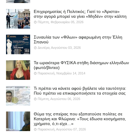
Επιχειρηματίας ή Πολιτικός; Γιατί το «Άριστα»
στην αγορά μπορεί να γίνει «Μηδέν» στην κάλπη
Πέμπτη, Φεβρουαρίου 05, 2026
Συναυλία των «Φίλων» αφιερωμένη στην Έλλη
Σπανού
Δευτέρα, Αυγούστου 03, 2026
Τα ωραιότερα ΦΥΣΙΚΑ στήθη διάσημων ελληνίδων
(φωτό/βίντεο)
Παρασκευή, Νοεμβρίου 14, 2014
Τι πρέπει να κάνετε αφού βγάλετε νέα ταυτότητα:
Πού πρέπει να επικαιροποιήσετε τα στοιχεία σας
Πέμπτη, Αυγούστου 06, 2026
Θύμα της σπείρας που εξαπατούσε πολίτες σε
Κατερίνη και Φλώρινα: «Τους έδωσα κοσμήματα,
χρήματα, ό,τι είχα…»
Παρασκευή, Αυγούστου 07, 2026