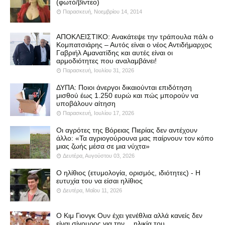
(φωτό/βίντεο)
Παρασκευή, Νοεμβρίου 14, 2014
ΑΠΟΚΛΕΙΣΤΙΚΟ: Ανακάτεψε την τράπουλα πάλι ο
Κομπατσιάρης – Αυτός είναι ο νέος Αντιδήμαρχος
Γαβριήλ Αμανατίδης και αυτές είναι οι
αρμοδιότητες που αναλαμβάνει!
Παρασκευή, Ιουλίου 31, 2026
ΔΥΠΑ: Ποιοι άνεργοι δικαιούνται επιδότηση
μισθού έως 1.250 ευρώ και πώς μπορούν να
υποβάλουν αίτηση
Παρασκευή, Ιουλίου 17, 2026
Οι αγρότες της Βόρειας Πιερίας δεν αντέχουν
άλλο: «Τα αγριογούρουνα μας παίρνουν τον κόπο
μιας ζωής μέσα σε μια νύχτα»
Δευτέρα, Αυγούστου 03, 2026
Ο ηλίθιος (ετυμολογία, ορισμός, ιδιότητες) - Η
ευτυχία του να είσαι ηλίθιος
Δευτέρα, Μαΐου 11, 2026
Ο Κιμ Γιονγκ Ουν έχει γενέθλια αλλά κανείς δεν
είναι σίγουρος για την… ηλικία του