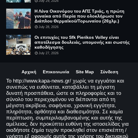
July 29, 2026
Η Λένα Οικονόμου του ΑΠΣ Τριάς, η πρώτη
γυναίκα από Πιερία που ολοκλήρωσε τον
Διάπλου Θερμαϊκού/Τορωναίου (26χλμ.)
July 28, 2026
Οι επιτυχίες του Sfk Pierikos Volley είναι
αποτέλεσμα δουλειάς, υπομονής και σωστής
καθοδήγησης
July 27, 2026
Αρχική
Επικοινωνία
Site Map
Σύνδεση
Το http://www.kapa-news.gr/ χωρίς να εγγυάται και
συνεπώς να ευθύνεται, καταβάλλει τη μέγιστη
δυνατή προσπάθεια, ώστε οι πληροφορίες και το
σύνολο του περιεχομένου να διέπονται από τη
μέγιστη ακρίβεια, σαφήνεια, χρονική εγγύτητα,
πληρότητα, ορθότητα και διαθεσιμότητα. Σε καμία
περίπτωση, συμπεριλαμβανομένης και αυτής της
αμέλειας, δεν προκύπτει ευθύνη της ιστοσελίδας για
οιαδήποτε ζημία τυχόν προκληθεί στον επισκέπτη /
χρήστη εξ αφορμής αυτής της χρήσης του δικτυακού